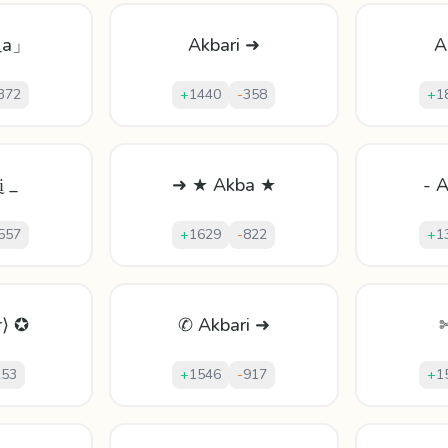
_a」
Akbari ➜
A
372
+
1440
-
358
+
1
ḭ _
➜ ★ Akba ★
- 
557
+
1629
-
822
+
1
r⟩ ✪
✆ Akbari ➜
253
+
1546
-
917
+
1