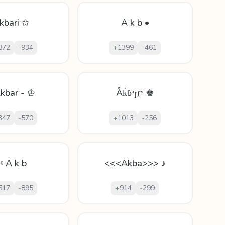
kbari ✩
A k b •
872
-
934
+
1399
-
461
Akbar - ♔
Ȁḱḃᵃɼṟʸ ♚
347
-
570
+
1013
-
256
✄ A k b
<<<Akba>>> ♪
517
-
895
+
914
-
299