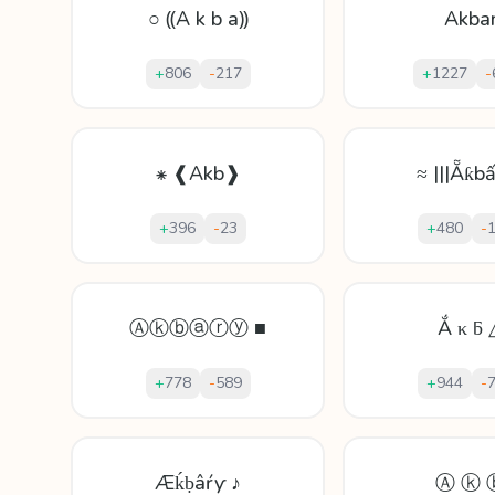
○ ⸨A k b a⸩
Akba
+
806
-
217
+
1227
-
⁕ ❰Akb❱
≈ |||Ẵƙbấṝ
+
396
-
23
+
480
-
Ⓐⓚⓑⓐⓡⓨ ■
Ắ κ ƃ 
+
778
-
589
+
944
-
Æḱḅâŕƴ ♪
Ⓐ ⓚ 