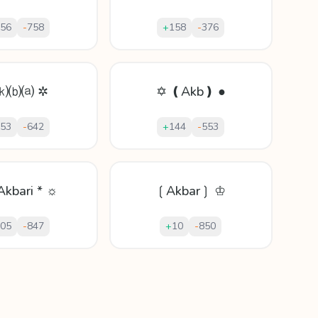
56
-
758
+
158
-
376
⒦⒝⒜ ✲
✡ ❪Akb❫ ●
53
-
642
+
144
-
553
Akbari * ☼
❲Akbar❳ ♔
05
-
847
+
10
-
850