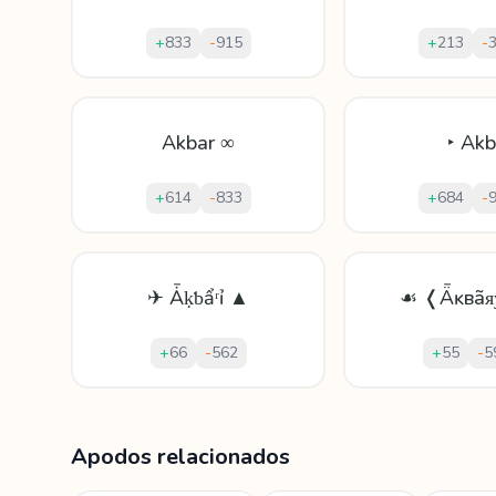
+
833
-
915
+
213
-
Akbar ∞
‣ Akb
+
614
-
833
+
684
-
✈ Ǡḳƅẩʳỉ ▲
☙ ❬Ǟĸвãᴙ
+
66
-
562
+
55
-
5
Mostrando
60
apodos para
Akbar
Apodos relacionados