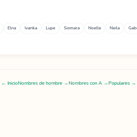
Elna
Ivanka
Lupe
Siomara
Noelle
Neila
Gab
← Inicio
Nombres de hombre
→
Nombres con
A
→
Populares →