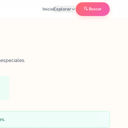
Inicio
Explorar
🔍 Buscar
especiales.
es.