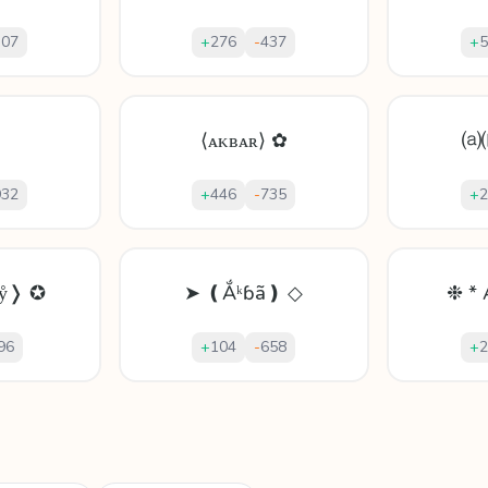
307
+
276
-
437
+
5
⟨ᴀᴋʙᴀʀ⟩ ✿
⒜
932
+
446
-
735
+
2
ẙ❭ ✪
➤ ❪Ắᵏɓã❫ ◇
❉ * 
96
+
104
-
658
+
2