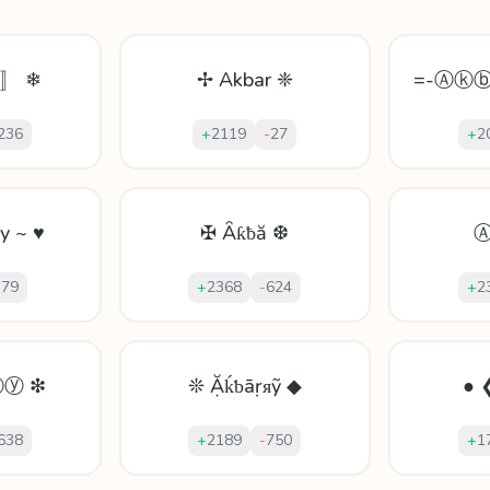
ʸ〛 ❄
✢ Akbar ❈
=-Ⓐⓚ
236
+
2119
-
27
+
2
y ~ ♥
✠ Ȃƙƀă ❆
-
79
+
2368
-
624
+
2
ⓨ ❇
❊ Ặḱƅāṛᴙỹ ◆
● 
638
+
2189
-
750
+
1