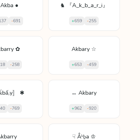
 Akba ●
♞ 『A_k_b_a_r_i』
137
-
691
+
659
-
255
barry ✿
Akbary ☆
18
-
258
+
653
-
459
ḱbấᵣy〛 ✱
↔ Akbary
40
-
769
+
962
-
920
kbarry
☟ Ẳᵏḇа ♔