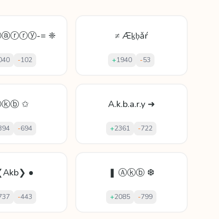
ⓑⓐⓡⓡⓨ-= ❈
≠ Æḵḅǎŕ
040
-
102
+
1940
-
53
Ⓐⓚⓑ ✩
A.k.b.a.r.y ➜
394
-
694
+
2361
-
722
❮Akb❯ ●
❚ Ⓐⓚⓑ ❆
737
-
443
+
2085
-
799