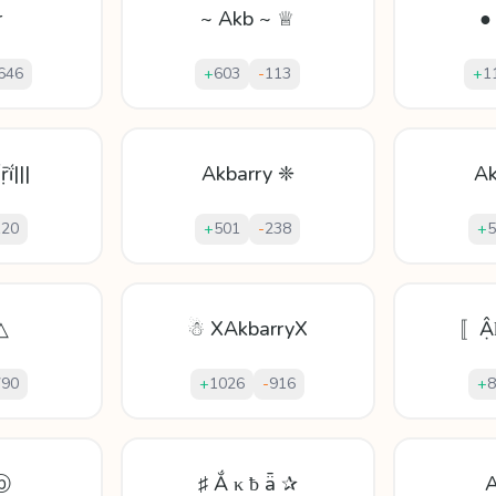
r
~ Akb ~ ♕
●
646
+
603
-
113
+
1
ḯ|||
Akbarry ❈
Ak
120
+
501
-
238
+
5
△
☃ XAkbarryX
〚Ậ
790
+
1026
-
916
+
8
ⓑ
♯ Ắ κ ƀ ǟ ✰
A