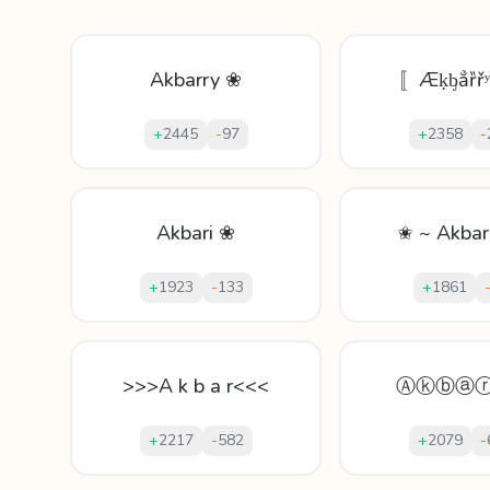
Akbarry ❀
〚Æḳᶀẳȑř
+
2445
-
97
+
2358
-
Akbari ❀
✬ ~ Akbar
+
1923
-
133
+
1861
>>>A k b a r<<<
Ⓐⓚⓑⓐⓡ
+
2217
-
582
+
2079
-