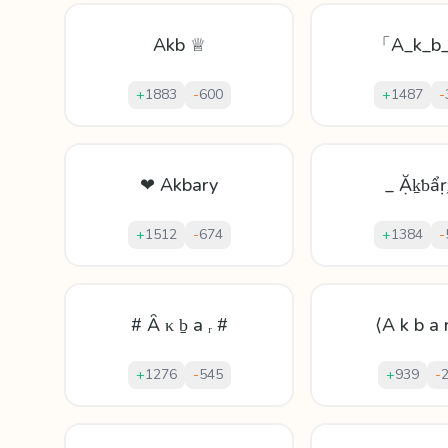
Akb ♕
「A_k_b
+
1883
-
600
+
1487
-
❤ Akbary
_ Ặḵƅẩṛ
+
1512
-
674
+
1384
-
# Ȃ κ ḇ a ᵣ #
⟨A k b a 
+
1276
-
545
+
939
-