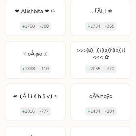
❤ Alishbita ❤ ♔
∴ ｢Ằḷᵢ｣ ✲
+
1790
-
388
+
1734
-
365
>>>⒜⒧⒤⒮⒣⒝⒤
☟ oẰᶪᴉᵴo ♫
<<< ✿
+
1398
-
110
+
2055
-
770
☙ ⦗Ẵ ĺ i ś ḫ ƃ ƴ⦘ ≈
oẬᶪⁱᵴհbȳo
+
2016
-
777
+
1434
-
204