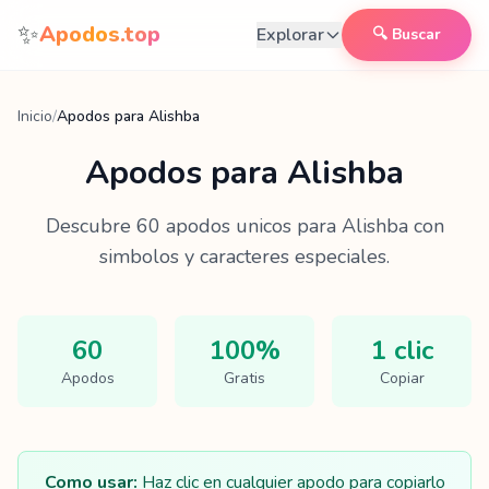
Saltar al contenido
✨
Apodos.top
Explorar
🔍 Buscar
Inicio
/
Apodos para Alishba
Apodos para
Alishba
Descubre
60
apodos unicos para
Alishba
con
simbolos y caracteres especiales.
60
100%
1 clic
Apodos
Gratis
Copiar
Como usar:
Haz clic en cualquier apodo para copiarlo