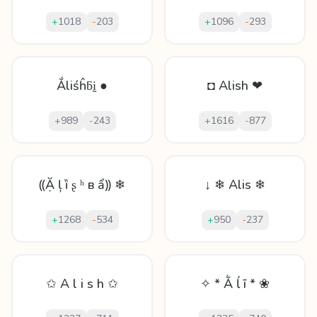
+
1018
-
203
+
1096
-
293
Ắlіśĥƃḭ ●
◘ Alish ❤
+
989
-
243
+
1616
-
877
⸨Ặ ļ ȉ ʂ ʰ в ẩ⸩ ❄
↓ ❄ Alis ❄
+
1268
-
534
+
950
-
237
✩ A l i s h ✩
✧ * Ằ ĺ ī * ❀