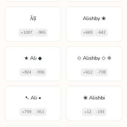
Ǟḷȉ
Alishby ❀
+
1007
-
965
+
669
-
642
★ Ali ◆
✩ Alishby ✩ ❈
+
824
-
936
+
612
-
738
➷ Ali •
❀ Alishbi
+
759
-
911
+
12
-
193