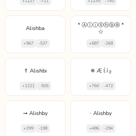
+
1227
-
711
+
1235
-
740
* Ⓐⓛⓘⓢⓗⓑⓐ *
Alishba
☆
+
967
-
537
+
687
-
268
⇑ Alishbi
❄ Æ ĺ ỉ ʂ
+
1221
-
926
+
760
-
472
➞ Alishby
∙ Alishby
+
399
-
198
+
486
-
294