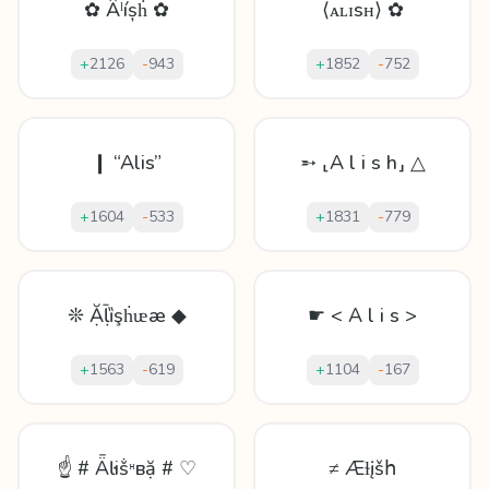
✿ Ȃˡíșḣ ✿
⟨ᴀʟɪsʜ⟩ ✿
+
2126
-
943
+
1852
-
752
❙ “Alis”
➵ ⸤A l i s h⸥ △
+
1604
-
533
+
1831
-
779
❊ Ặḹȉşḣᵫæ ◆
☛ < A l i s >
+
1563
-
619
+
1104
-
167
☝ # Ǟŀіṧᵸвặ # ♡
≠ Æɫįšհ