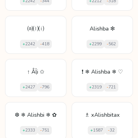
+
2242
-
344
+
2212
-
318
⒜⒧⒤
Alishba ❇
+
2242
-
418
+
2299
-
562
↑ Ẳḹi ✩
❗ ❄ Alishba ❄ ♡
+
2427
-
796
+
2319
-
721
❆ ❄ Alishbi ❄ ✿
♗ xAlishbitax
+
2333
-
751
+
1587
-
32