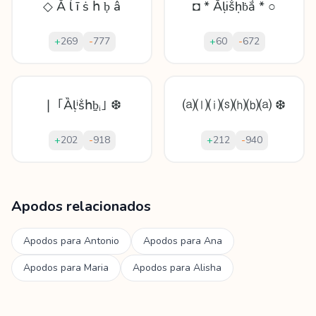
◇ Ẳ ĺ ī ṡ հ ḅ â
◘ * Ẵḷiṧḥḃắ * ○
+
269
-
777
+
60
-
672
❘ ｢Ȁḷⁱṧհḇᵢ｣ ❆
⒜⒧⒤⒮⒣⒝⒜ ❆
+
202
-
918
+
212
-
940
Mostrando
60
apodos para
Alishba
Apodos relacionados
Apodos para
Antonio
Apodos para
Ana
Apodos para
Maria
Apodos para
Alisha