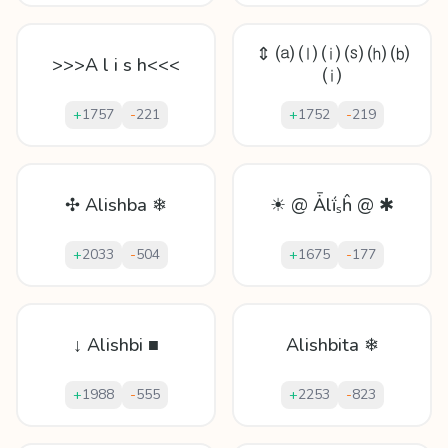
⇕ ⒜ ⒧ ⒤ ⒮ ⒣ ⒝
>>>A l i s h<<<
⒤
+
1757
-
221
+
1752
-
219
✣ Alishba ❄
☀ @ Ǡlḯₛĥ @ ✱
+
2033
-
504
+
1675
-
177
↓ Alishbi ■
Alishbita ❄
+
1988
-
555
+
2253
-
823