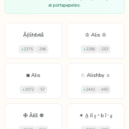
al portapapeles.
Ặɭỉṥḥɓіŧẫ
♔ Alis ♔
+
2375
-
296
+
2286
-
253
◙ Alis
♘ Alishby ☼
+
2072
-
57
+
2443
-
450
✠ Ȃŀỉš ❆
✴ Ḁ ӏ ỉ ʂ ᵸ b ĩ ᵗ ḁ