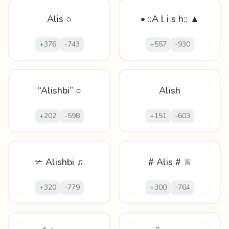
Alis ○
• ::A l i s h:: ▲
+
376
-
743
+
557
-
930
“Alishbi” ○
Alish
+
202
-
598
+
151
-
603
✃ Alishbi ♫
# Alis # ♕
+
320
-
779
+
300
-
764