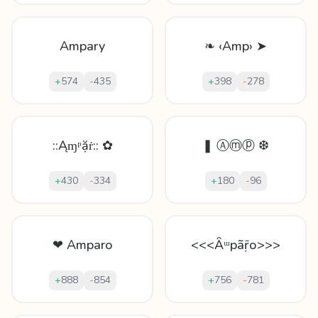
Ampary
❧ ‹Amp› ➤
+
574
-
435
+
398
-
278
::Ąɱᵖặṙ:: ✿
❚ Ⓐⓜⓟ ❆
+
430
-
334
+
180
-
96
❤ Amparo
<<<Ȃᵚpãṝо>>>
+
888
-
854
+
756
-
781