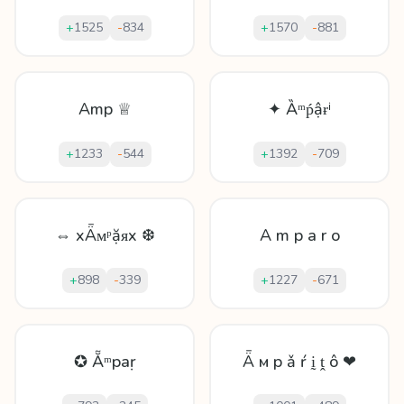
+
1525
-
834
+
1570
-
881
Amp ♕
✦ Ȁᵐṕậɍⁱ
+
1233
-
544
+
1392
-
709
⇔ xǞᴍᵖặᴙx ❆
A m p a r o
+
898
-
339
+
1227
-
671
✪ Ẵᵐpaṛ
Ǟ м p ǎ ŕ ḭ ṱ ô ❤