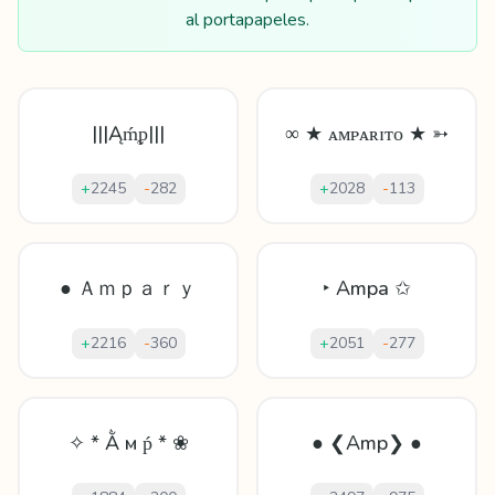
al portapapeles.
|||Ąḿᵱ|||
∞ ★ ᴀᴍᴘᴀʀɪᴛᴏ ★ ➳
+
2245
-
282
+
2028
-
113
● Ａｍｐａｒｙ
‣ Ampa ✩
+
2216
-
360
+
2051
-
277
✧ * Ằ м ṕ * ❀
● ❮Amp❯ ●