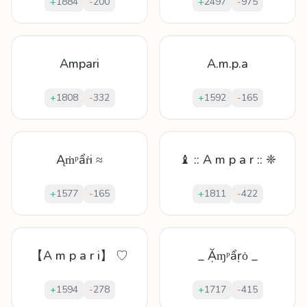
+
1884
-
200
+
2497
-
975
Ampari
A.m.p.a
+
1808
-
332
+
1592
-
165
Ąṁᵖẩṙi ≈
♝ :: A m p a r :: ❈
+
1577
-
165
+
1811
-
422
【A m p a r i】 ♡
_ Ặɱᵖẩṛȯ _
+
1594
-
278
+
1717
-
415