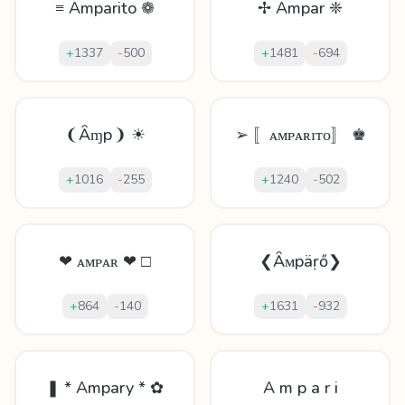
≡ Amparito ❁
✢ Ampar ❈
+
1337
-
500
+
1481
-
694
❨Ȃɱр❩ ☀
➢ 〚ᴀᴍᴘᴀʀɪᴛᴏ〛 ♚
+
1016
-
255
+
1240
-
502
❤ ᴀᴍᴘᴀʀ ❤ □
❮Ȃᴍpäṛő❯
+
864
-
140
+
1631
-
932
❚ * Ampary * ✿
A m p a r i