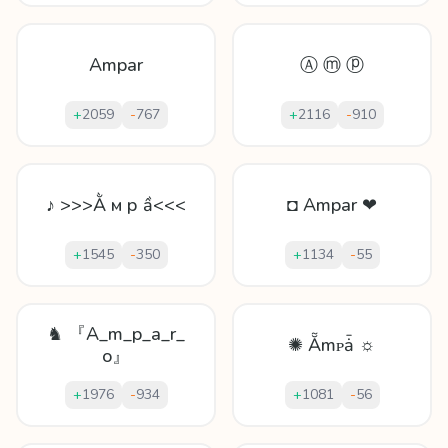
Ampar
Ⓐ ⓜ ⓟ
+
2059
-
767
+
2116
-
910
♪ >>>Ằ м р ầ<<<
◘ Ampar ❤
+
1545
-
350
+
1134
-
55
♞ 『A_m_p_a_r_
✺ Ẵmᴘǡ ☼
o』
+
1976
-
934
+
1081
-
56