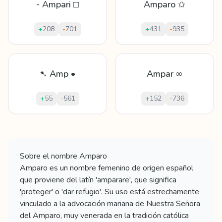
⁃ Ampari □
Amparo ✩
+
208
-
701
+
431
-
935
➷ Amp •
Ampar ∞
+
55
-
561
+
152
-
736
Mostrando
60
apodos para
Amparo
Sobre el nombre
Amparo
Amparo es un nombre femenino de origen español
que proviene del latín 'amparare', que significa
'proteger' o 'dar refugio'. Su uso está estrechamente
vinculado a la advocación mariana de Nuestra Señora
del Amparo, muy venerada en la tradición católica