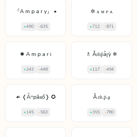
『A m p a r y』 •
✲ ᴀ ᴍ ᴘ ᴀ
+
490
-
635
+
712
-
871
✹ A m p a r i
♗ Ẳḿṕǟɼỳ ❄
+
243
-
448
+
117
-
494
☙ ❬Ǟᵐpãᴙổ❭ ✪
Ẵ.ḿ.ṗ.ḁ
+
145
-
563
+
355
-
780