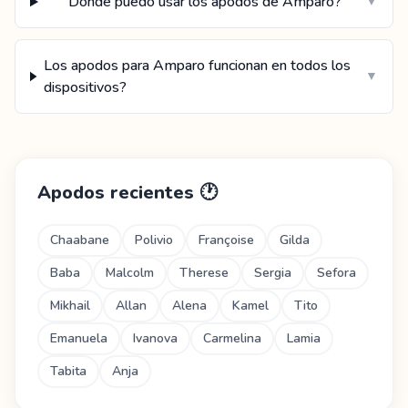
Donde puedo usar los apodos de Amparo?
▼
Los apodos para Amparo funcionan en todos los
▼
dispositivos?
Apodos recientes
🕐
Chaabane
Polivio
Françoise
Gilda
Baba
Malcolm
Therese
Sergia
Sefora
Mikhail
Allan
Alena
Kamel
Tito
Emanuela
Ivanova
Carmelina
Lamia
Tabita
Anja