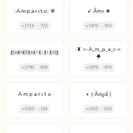
::A.m.p.a.r.i.t.o:: ❇
➹ Ȃṃᴘ ❀
+
1714
-
723
+
1870
-
914
♜ =-A_m_p_a_r-=
⟪⒜⒨⒫⒜⒭⒤⒯⒪⟫
◆
+
1796
-
856
+
1878
-
974
A m p a r i t o
◐ ( Ȁḿᵱẳ )
+
1055
-
154
+
1453
-
615