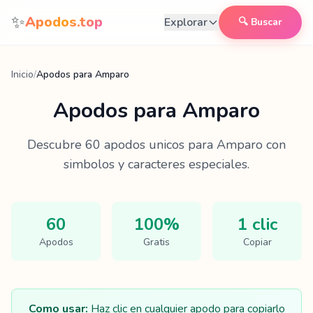
Saltar al contenido
✨
Apodos.top
Explorar
🔍 Buscar
Inicio
/
Apodos para Amparo
Apodos para
Amparo
Descubre
60
apodos unicos para
Amparo
con
simbolos y caracteres especiales.
60
100%
1 clic
Apodos
Gratis
Copiar
Como usar:
Haz clic en cualquier apodo para copiarlo