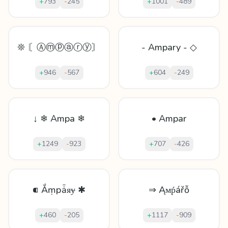
+
793
-
245
+
1001
-
489
❊ 〘Ⓐⓜⓟⓐⓡⓨ〙
- Ampary - ◇
+
946
-
567
+
604
-
249
↓ ❄ Ampa ❄
• Ampar
+
1249
-
923
+
707
-
426
⁌ Ắṃрǡᴙɏ ✱
⇒ Ąᴍṕářỗ
+
460
-
205
+
1117
-
909