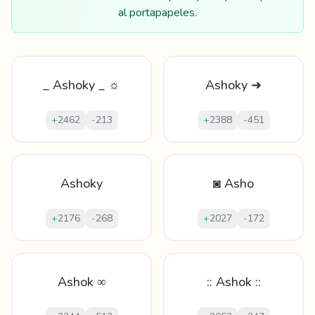
al portapapeles.
_ Ashoky _ ☼
Ashoky ➜
+
2462
-
213
+
2388
-
451
Ashoky
◙ Asho
+
2176
-
268
+
2027
-
172
Ashok ∞
:: Ashok ::