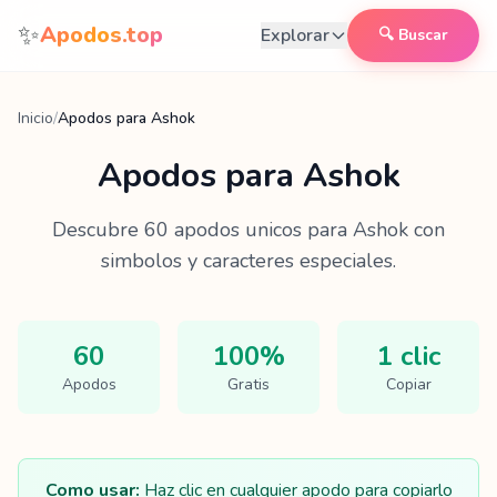
Saltar al contenido
✨
Apodos.top
Explorar
🔍 Buscar
Inicio
/
Apodos para Ashok
Apodos para
Ashok
Descubre
60
apodos unicos para
Ashok
con
simbolos y caracteres especiales.
60
100%
1 clic
Apodos
Gratis
Copiar
Como usar:
Haz clic en cualquier apodo para copiarlo