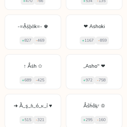
+
470
-
66
+
534
-
135
-=Ậṩḩǒk=- ♚
❤ Ashoki
+
827
-
469
+
1167
-
859
↑ Ẳṡh ✩
„Asho‟ ❤
+
689
-
425
+
972
-
758
➜ Ằ_ş_ɦ_ó_ᴋ_ỉ ♥
Ẳṥḧôḵʸ ♔
+
515
-
321
+
295
-
160