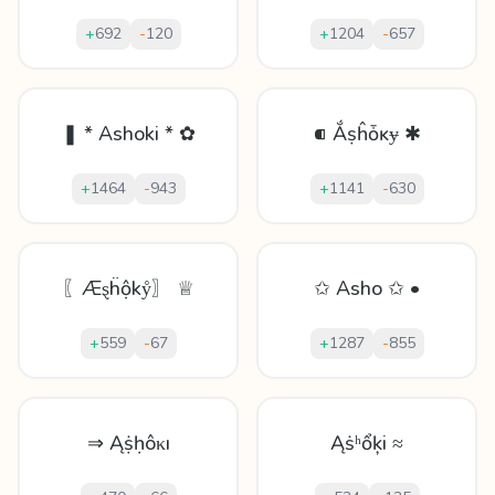
+
692
-
120
+
1204
-
657
❚ * Ashoki * ✿
⁌ Ắṣĥȱĸɏ ✱
+
1464
-
943
+
1141
-
630
〖Æȿḧộkẙ〗 ♕
✩ Asho ✩ •
+
559
-
67
+
1287
-
855
⇒ Ąṩḥôκı
Ąṡʰổķi ≈