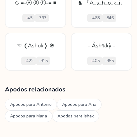
◇ =-Ⓐ ⓢ ⓗ-= ■
♞ 『A_s_h_o_k_i』
+
45
-
393
+
468
-
846
☜ ❬Ashok❭ ❀
- Ẳșḥᵒḵkỳ -
+
422
-
915
+
405
-
955
Mostrando
60
apodos para
Ashok
Apodos relacionados
Apodos para
Antonio
Apodos para
Ana
Apodos para
Maria
Apodos para
Ishak