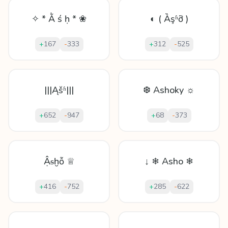
✧ * Ằ ś ḥ * ❀
◐ ( Ȁşʱỡ )
+
167
-
333
+
312
-
525
|||Ąšʱ|||
❆ Ashoky ☼
+
652
-
947
+
68
-
373
Ậᵴḫỗ ♕
↓ ❄ Asho ❄
+
416
-
752
+
285
-
622