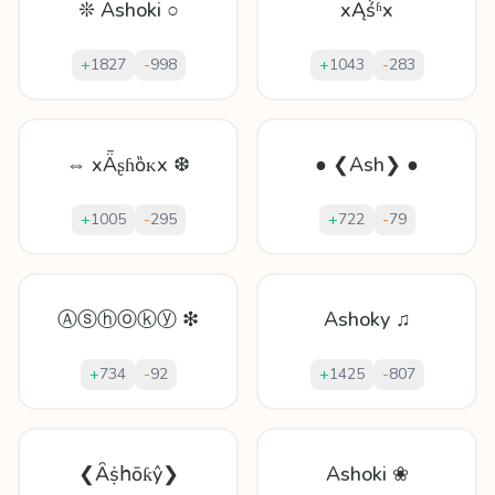
❊ Ashoki ○
xĄṥʱx
+
1827
-
998
+
1043
-
283
⇔ xǞʂɦȍᴋx ❆
● ❮Ash❯ ●
+
1005
-
295
+
722
-
79
Ⓐⓢⓗⓞⓚⓨ ❇
Ashoky ♫
+
734
-
92
+
1425
-
807
❮Ȃṩհōƙŷ❯
Ashoki ❀