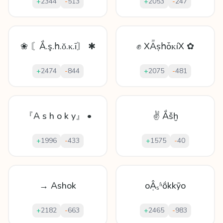
+
2344
-
513
+
2053
-
247
❀ 〘Ắ.ş.հ.ǒ.κ.ī〙 ✱
✊ XǞṣհȱᴋíX ✿
+
2474
-
844
+
2075
-
481
『A s h o k y』 •
✌ Ắšḫ
+
1996
-
433
+
1575
-
40
→ Ashok
oẬₛʱṍkkȳo
+
2182
-
663
+
2465
-
983