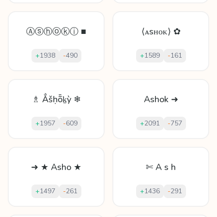
Ⓐⓢⓗⓞⓚⓘ ■
⟨ᴀsʜᴏᴋ⟩ ✿
+
1938
-
490
+
1589
-
161
♗ Ẳšḥȭḵỳ ❄
Ashok ➜
+
1957
-
609
+
2091
-
757
➜ ★ Asho ★
✄ A s h
+
1497
-
261
+
1436
-
291