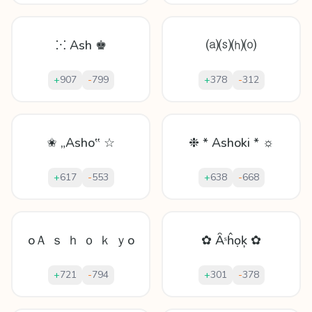
⁙ Ash ♚
⒜⒮⒣⒪
+
907
-
799
+
378
-
312
✬ „Asho‟ ☆
❉ * Ashoki * ☼
+
617
-
553
+
638
-
668
oＡ ｓ ｈ ｏ ｋ ｙo
✿ Ȃˢĥọķ ✿
+
721
-
794
+
301
-
378