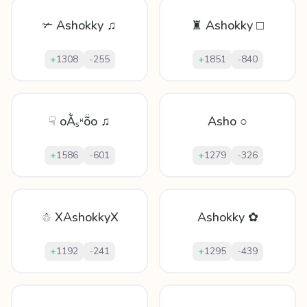
✃ Ashokky ♫
♜ Ashokky □
+
1308
-
255
+
1851
-
840
☟ oẰₛᵸṏo ♫
Asho ○
+
1586
-
601
+
1279
-
326
☃ XAshokkyX
Ashokky ✿
+
1192
-
241
+
1295
-
439