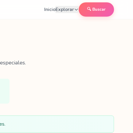
Inicio
Explorar
🔍 Buscar
especiales.
es.