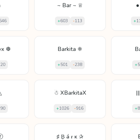
a
~ Bar ~ ♕
●
646
+
603
-
113
+
1
ɏx ❆
Barkita ❈
B
120
+
501
-
238
+
5
△
☃ XBarkitaX
|
790
+
1026
-
916
+
8
ⓡ
♯ Ḇ á ɍ ĸ ✰