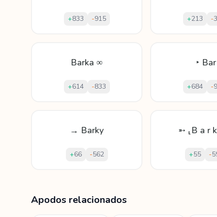
+
833
-
915
+
213
-
Barka ∞
‣ Bar
+
614
-
833
+
684
-
→ Barky
➵ ⸤B a r k
+
66
-
562
+
55
-
5
Mostrando
60
apodos para
Barka
Apodos relacionados