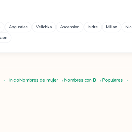
a
Angustias
Velichka
Ascension
Isidre
Millan
Nic
cion
← Inicio
Nombres de mujer
→
Nombres con
B
→
Populares →