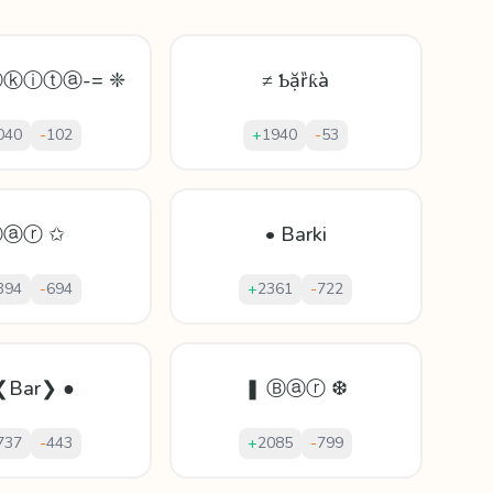
ⓡⓚⓘⓣⓐ-= ❈
≠ Ƅặȑƙà
040
-
102
+
1940
-
53
Ⓑⓐⓡ ✩
• Barki
394
-
694
+
2361
-
722
❮Bar❯ ●
❚ Ⓑⓐⓡ ❆
737
-
443
+
2085
-
799