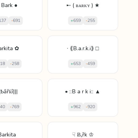
 Bark ●
➸ ( ʙᴀʀᴋʏ ) ★
137
-
691
+
659
-
255
arkita ✿
∙ ⟪B.a.r.k.i⟫ □
18
-
258
+
653
-
459
||Ƅȃřƙî|||
• ::B a r k i:: ▲
40
-
769
+
962
-
920
Barkita
☟ Ƀₐȑk ♔