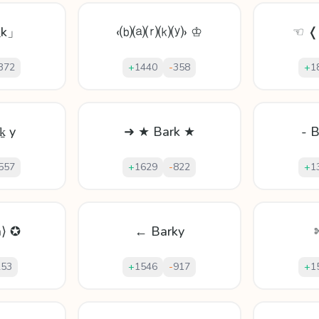
_k」
‹⒝⒜⒭⒦⒴› ♔
☜ ❬
372
+
1440
-
358
+
1
ḵ y
➜ ★ Bark ★
- 
557
+
1629
-
822
+
1
a⟩ ✪
← Barky
253
+
1546
-
917
+
1