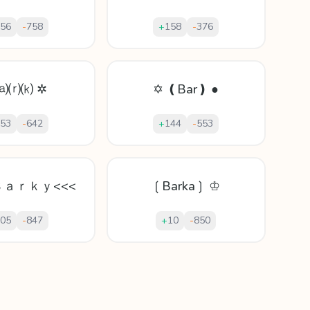
56
-
758
+
158
-
376
⒜⒭⒦ ✲
✡ ❪Bar❫ ●
53
-
642
+
144
-
553
>Ｂａｒｋｙ<<<
❲Barka❳ ♔
05
-
847
+
10
-
850