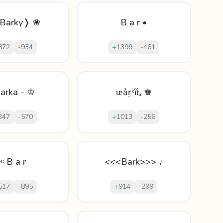
Barky❭ ❀
B a r •
872
-
934
+
1399
-
461
Barka - ♔
ᵫảṛᵏȋṫₐ ♚
347
-
570
+
1013
-
256
✄ B a r
<<<Bark>>> ♪
517
-
895
+
914
-
299