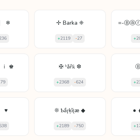
ᵃ〛 ❄
✢ Barka ❈
=-Ⓑⓐ
236
+
2119
-
27
+
2
ｉ ♚
✠ ᵇǎȓƙ ❆
-
79
+
2368
-
624
+
2
』 ♥
❊ Ƅầɼķĩʈæ ◆
● 
638
+
2189
-
750
+
1