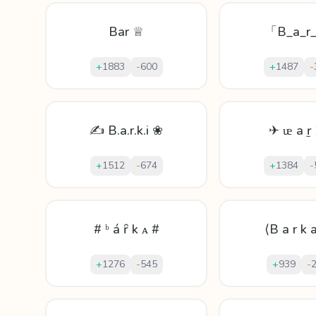
Bar ♕
「B_a_r
+
1883
-
600
+
1487
-
✍ B.a.r.k.i ❀
✈ ᵫ а ṟ 
+
1512
-
674
+
1384
-
# ᵇ á ȓ k ᴀ #
⟨B a r k 
+
1276
-
545
+
939
-