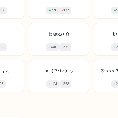
307
+
276
-
437
+
5
⟨ʙᴀʀᴋᴀ⟩ ✿
⒝
932
+
446
-
735
+
2
 i⸥ △
➤ ❪Ḇᴀřκ❫ ◇
✇ >>
96
+
104
-
658
+
2