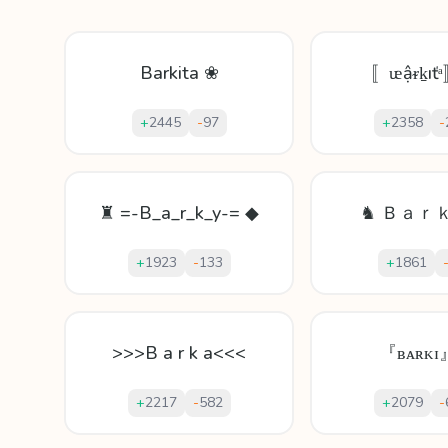
Barkita ❀
〚ᵫậᵲḵıť
+
2445
-
97
+
2358
-
♜ =-B_a_r_k_y-= ◆
♞ Ｂａｒｋ
+
1923
-
133
+
1861
>>>B a r k a<<<
『ʙᴀʀᴋɪ
+
2217
-
582
+
2079
-