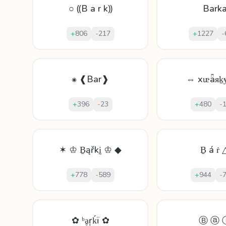
○ ⸨B a r k⸩
Bark
+
806
-
217
+
1227
-
⁕ ❰Bar❱
⇔ xᵫǟᴙḵ
+
396
-
23
+
480
-
✶ ♔ Ḇąřkḭ ♔ ◆
Ḇ á ṙ 
+
778
-
589
+
944
-
✿ ᵇḁŗḱï ✿
Ⓑ ⓐ 