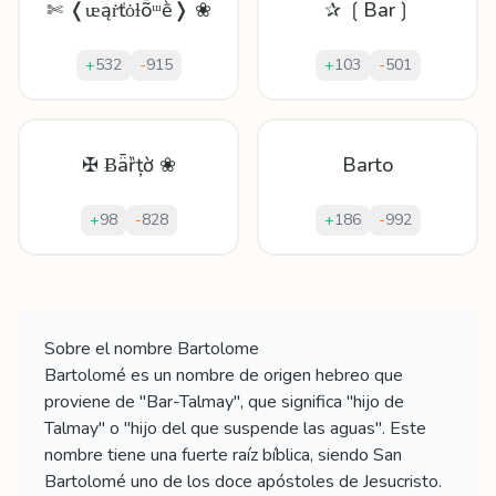
✄ ❬ᵫąṙťȯɫȭᵚḕ❭ ❀
✰ ❲Bar❳
+
532
-
915
+
103
-
501
✠ Ƀǟȑțờ ❀
Barto
+
98
-
828
+
186
-
992
Mostrando
60
apodos para
Bartolome
Sobre el nombre
Bartolome
Bartolomé es un nombre de origen hebreo que
proviene de "Bar-Talmay", que significa "hijo de
Talmay" o "hijo del que suspende las aguas". Este
nombre tiene una fuerte raíz bíblica, siendo San
Bartolomé uno de los doce apóstoles de Jesucristo.