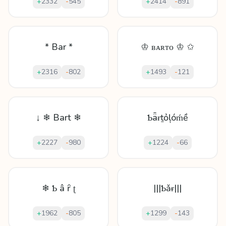
+
2332
-
545
+
2414
-
891
* Bar *
♔ ʙᴀʀᴛᴏ ♔ ✩
+
2316
-
802
+
1493
-
121
↓ ❄ Bart ❄
Ƅǟɍṯỏļóḿề
+
2227
-
980
+
1224
-
66
❄ Ƅ â ȓ ʈ
|||Ƅǎᵲ|||
+
1962
-
805
+
1299
-
143