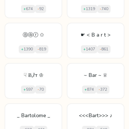
+
674
-
92
+
1319
-
740
Ⓑⓐⓡ ✩
☛ < B a r t >
+
1390
-
819
+
1407
-
861
☟ Ƀₐȑт ♔
~ Bar ~ ♕
+
597
-
70
+
874
-
372
_ Bartolome _
<<<Bart>>> ♪