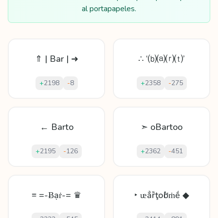
al portapapeles.
⇑ | Bar | ➜
∴ ‘⒝⒜⒭⒯’
+
2198
-
8
+
2358
-
275
← Barto
➣ oBartoo
+
2195
-
126
+
2362
-
451
≡ =-Ƀạṙ-= ♛
‣ ᵫẳȑţоӏờṁḗ ◆