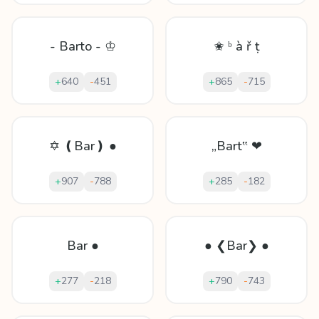
- Barto - ♔
✬ ᵇ à ř ṭ
+
640
-
451
+
865
-
715
✡ ❪Bar❫ ●
„Bart‟ ❤
+
907
-
788
+
285
-
182
Bar ●
● ❮Bar❯ ●
+
277
-
218
+
790
-
743