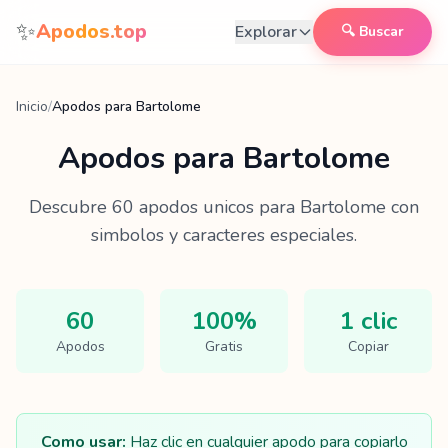
Saltar al contenido
✨
Apodos.top
Explorar
🔍 Buscar
Inicio
/
Apodos para Bartolome
Apodos para
Bartolome
Descubre
60
apodos unicos para
Bartolome
con
simbolos y caracteres especiales.
60
100%
1 clic
Apodos
Gratis
Copiar
Como usar:
Haz clic en cualquier apodo para copiarlo