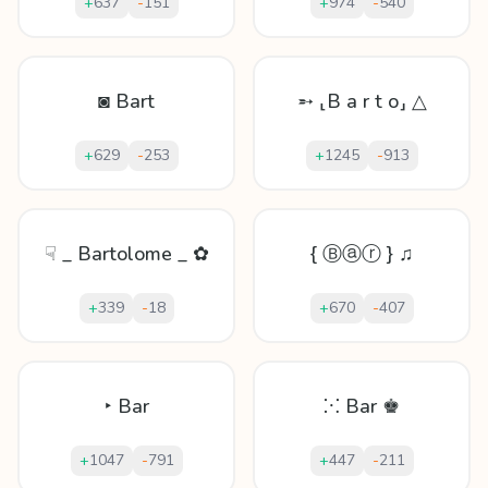
+
637
-
151
+
974
-
540
◙ Bart
➵ ⸤B a r t o⸥ △
+
629
-
253
+
1245
-
913
☟ _ Bartolome _ ✿
{ Ⓑⓐⓡ } ♫
+
339
-
18
+
670
-
407
‣ Bar
⁙ Bar ♚
+
1047
-
791
+
447
-
211