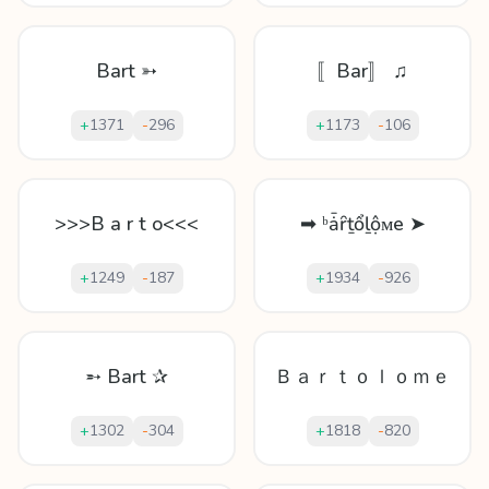
Bart ➳
〚Bar〛 ♫
+
1371
-
296
+
1173
-
106
>>>B a r t o<<<
➡ ᵇǡȓṯổḻộᴍe ➤
+
1249
-
187
+
1934
-
926
➵ Bart ✰
Ｂａｒｔｏｌｏｍｅ
+
1302
-
304
+
1818
-
820