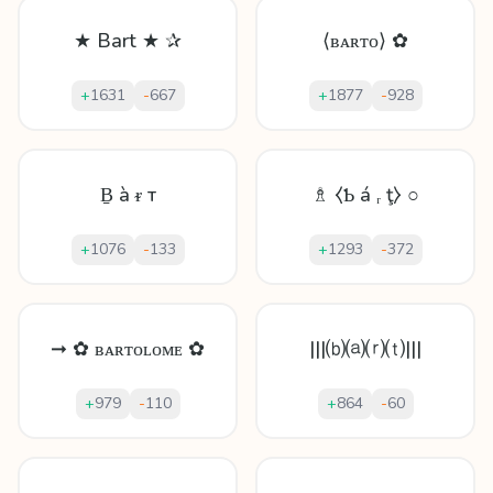
★ Bart ★ ✰
⟨ʙᴀʀᴛᴏ⟩ ✿
+
1631
-
667
+
1877
-
928
Ḇ à ᵲ т
♗ ⧼Ƅ á ᵣ ţ⧽ ○
+
1076
-
133
+
1293
-
372
➞ ✿ ʙᴀʀᴛᴏʟᴏᴍᴇ ✿
|||⒝⒜⒭⒯|||
+
979
-
110
+
864
-
60