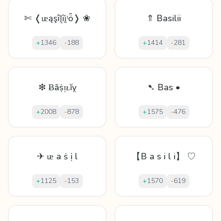
✄ ❬ᵫąşîɭȋḭᵗȫ❭ ❀
⇑ Basilii
+
1346
-
188
+
1414
-
281
❇ Ƀāṩᴉᴌĭỵ
➷ Bas •
+
2008
-
878
+
1575
-
476
✈ ᵫ а ṡ ị l
【B a s i l i】 ♡
+
1125
-
153
+
1570
-
619