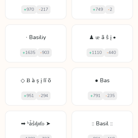
+
970
-
217
+
749
-
2
∙ Basiliy
♟ ᵫ ã ŝ į •
+
1635
-
903
+
1110
-
440
◇ Ƀ à ș į ӏ ĭ õ
● Bas
+
951
-
294
+
791
-
235
➡ ᵇǡṥıḻııƭο ➤
:: Basil ::