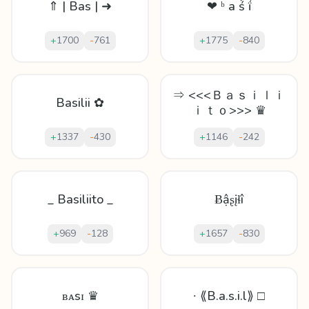
⇑ | Bas | ➜
❤ ᵇ а ṥ ḯ
+
1700
-
761
+
1775
-
840
⇒ <<<Ｂａｓｉｌｉ
Basilii ✿
ｉｔｏ>>> ♛
+
1337
-
430
+
1146
-
242
_ Basiliito _
Ƀậʂįɬî
+
969
-
128
+
1657
-
830
ʙᴀsɪ ♛
∙ ⟪B.a.s.i.l⟫ □