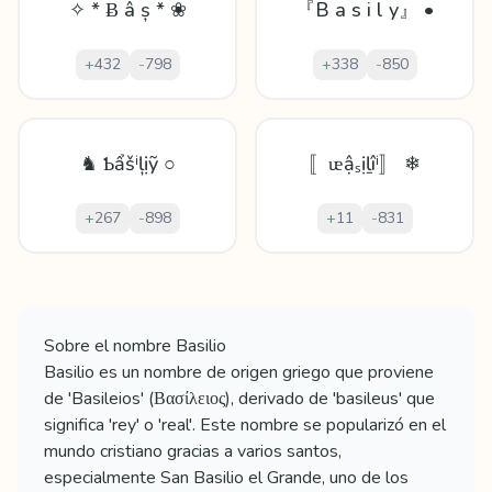
✧ * Ƀ â ș * ❀
『B a s i l y』 •
+
432
-
798
+
338
-
850
♞ Ƅẩšⁱļịỹ ○
〚ᵫậₛịḻîⁱ〛 ❄
+
267
-
898
+
11
-
831
Mostrando
60
apodos para
Basilio
Sobre el nombre
Basilio
Basilio es un nombre de origen griego que proviene
de 'Basileios' (Βασίλειος), derivado de 'basileus' que
significa 'rey' o 'real'. Este nombre se popularizó en el
mundo cristiano gracias a varios santos,
especialmente San Basilio el Grande, uno de los