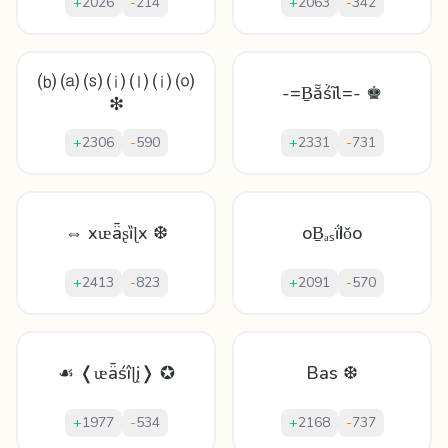
+
2026
-
214
+
2063
-
342
⒝ ⒜ ⒮ ⒤ ⒧ ⒤ ⒪
-=Ḇẵṥĩl=- ♚
❇
+
2306
-
590
+
2331
-
731
⇔ xᵫǟʂȉɭx ❆
oḆₐₛḯӏiǒo
+
2413
-
823
+
2091
-
570
☙ ❬ᵫǟśîɭį❭ ✪
Bas ❆
+
1977
-
534
+
2168
-
737