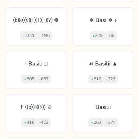
⒝⒜⒮⒤⒧⒤⒴ ❆
❄ Basi ❄ ♪
+
1026
-
846
+
229
-
66
⁃ Basili □
☙ Basilii ▲
+
805
-
683
+
812
-
723
☨ ⟨⒝⒜⒮⟩ ✩
Basilii
+
415
-
412
+
263
-
377