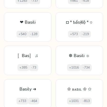
+
1283
-
737
+
861
-
418
❤ Basili
◘ * Ƅấsịłīộ * ○
+
540
-
128
+
573
-
219
〚Bas〛 ♫
❆ Basili ☼
+
385
-
73
+
1016
-
734
Basily ➜
♔ ʙᴀsɪʟ ♔ ✩
+
733
-
464
+
1031
-
813