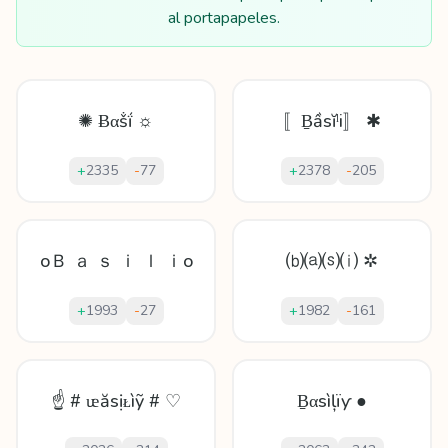
al portapapeles.
✺ Ƀαṧḯ ☼
〚Ḇầsĭˡi〛 ✱
+
2335
-
77
+
2378
-
205
oＢ ａ ｓ ｉ ｌ ｉo
⒝⒜⒮⒤ ✲
+
1993
-
27
+
1982
-
161
☝ # ᵫăѕịᴌìỹ # ♡
Ḇαѕìļïƴ ●