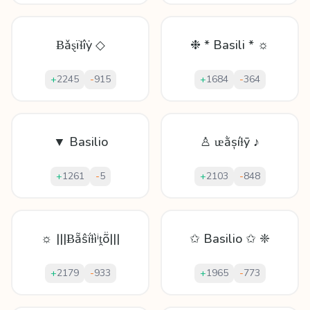
Ƀǎȿïɬîẏ ◇
❉ * Basili * ☼
+
2245
-
915
+
1684
-
364
▼ Basilio
♙ ᵫằșíɫȳ ♪
+
1261
-
5
+
2103
-
848
☼ |||Ƀẵŝḯɫìⁱṱṏ|||
✩ Basilio ✩ ❈
+
2179
-
933
+
1965
-
773