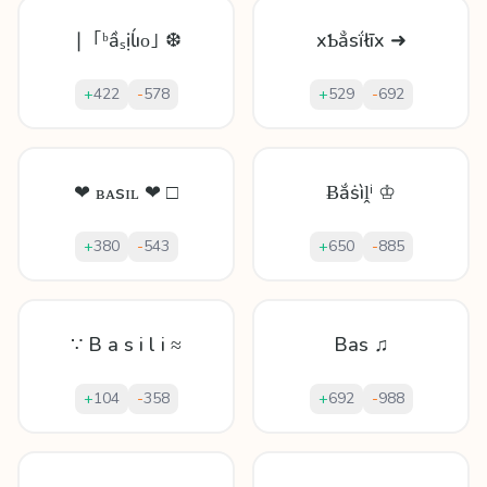
❘ ｢ᵇầₛịĺıᴏ｣ ❆
xƄẳѕḯłīx ➜
+
422
-
578
+
529
-
692
❤ ʙᴀsɪʟ ❤ □
Ƀắṡìḽⁱ ♔
+
380
-
543
+
650
-
885
∵ B a s i l i ≈
Bas ♫
+
104
-
358
+
692
-
988