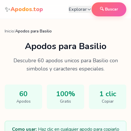
Saltar al contenido
✨
Apodos.top
Explorar
🔍 Buscar
Inicio
/
Apodos para Basilio
Apodos para
Basilio
Descubre
60
apodos unicos para
Basilio
con
simbolos y caracteres especiales.
60
100%
1 clic
Apodos
Gratis
Copiar
Como usar:
Haz clic en cualquier apodo para copiarlo