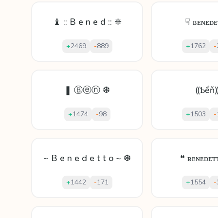
♝ :: B e n e d :: ❈
☟ ʙᴇɴᴇᴅᴇ
+
2469
-
889
+
1762
-
❚ Ⓑⓔⓝ ❆
⸨Ƅểň
+
1474
-
98
+
1503
-
~ B e n e d e t t o ~ ❆
❝ ʙᴇɴᴇᴅᴇᴛ
+
1442
-
171
+
1554
-