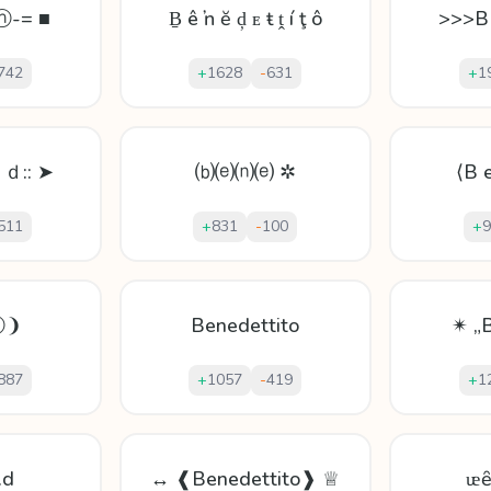
ⓝ-= ■
Ḇ ê ŉ ĕ ḑ ᴇ ŧ ṱ í ţ ô
>>>B 
742
+
1628
-
631
+
1
ｄ:: ➤
⒝⒠⒩⒠ ✲
⟨B 
511
+
831
-
100
+
9
ⓝ❩
Benedettito
✴ „B
887
+
1057
-
419
+
1
.d
↔ ❰Benedettito❱ ♕
ᵫȇ