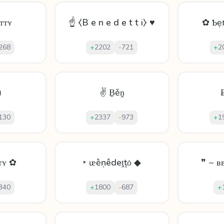
ᴛᴛʏ
☝ ⧼B e n e d e t t i⧽ ♥
✿ Ƅẹ
268
+
2202
-
721
+
2
⸩
✌ Ḇěṋ
130
+
2337
-
973
+
1
ᴛʏ ✿
‣ ᵫȅṇêdеṱțȯ ◆
❞ ~ ʙ
340
+
1800
-
687
+