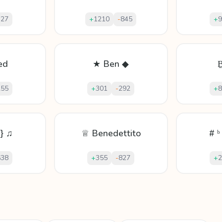
327
+
1210
-
845
+
9
ed
★ Ben ◆
255
+
301
-
292
+
8
} ♫
♕ Benedettito
# ᵇ
638
+
355
-
827
+
2