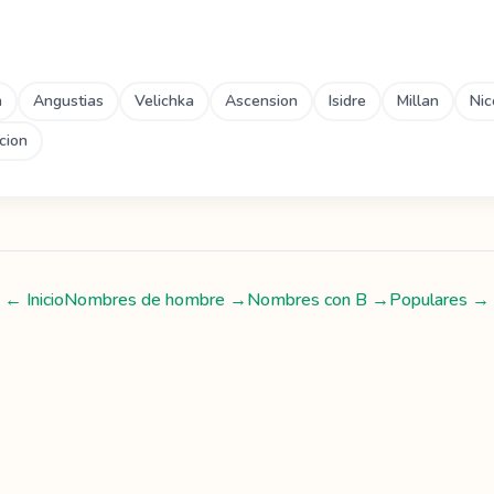
a
Angustias
Velichka
Ascension
Isidre
Millan
Nic
cion
← Inicio
Nombres de hombre
→
Nombres con
B
→
Populares →