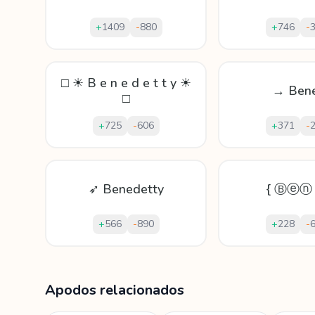
+
1409
-
880
+
746
-
□ ☀ B e n e d e t t y ☀
→ Ben
□
+
725
-
606
+
371
-
➶ Benedetty
{ Ⓑⓔⓝ 
+
566
-
890
+
228
-
Mostrando
60
apodos para
Benedetto
Apodos relacionados