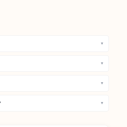
▼
▼
▼
?
▼