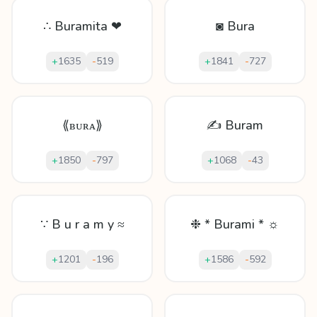
∴ Buramita ❤
◙ Bura
+
1635
-
519
+
1841
-
727
⟪ʙᴜʀᴀ⟫
✍ Buram
+
1850
-
797
+
1068
-
43
∵ B u r a m y ≈
❉ * Burami * ☼
+
1201
-
196
+
1586
-
592