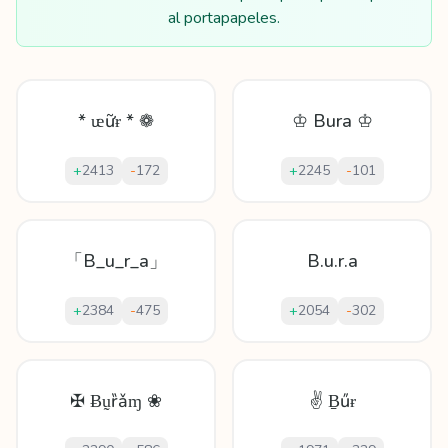
al portapapeles.
* ᵫữɍ * ❁
♔ Bura ♔
+
2413
-
172
+
2245
-
101
「B_u_r_a」
B.u.r.a
+
2384
-
475
+
2054
-
302
✠ Ƀṵȑǎɱ ❀
✌ Ḇűɍ