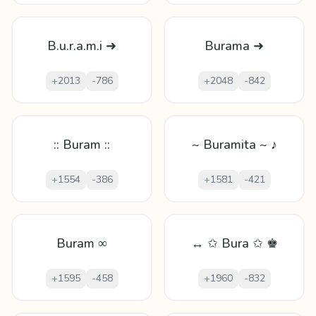
B.u.r.a.m.i ➜
Burama ➜
+
2013
-
786
+
2048
-
842
:: Buram ::
~ Buramita ~ ♪
+
1554
-
386
+
1581
-
421
Buram ∞
↔ ✩ Bura ✩ ♚
+
1595
-
458
+
1960
-
832