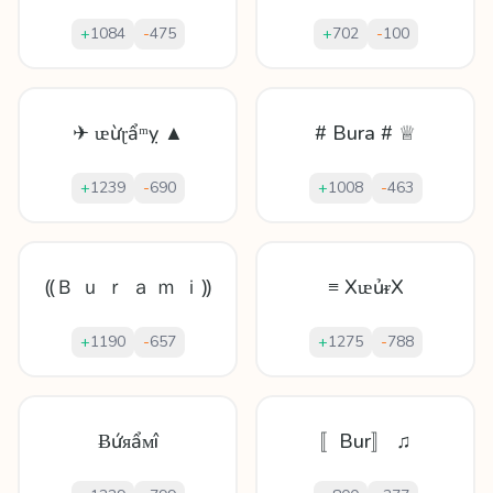
+
1084
-
475
+
702
-
100
✈ ᵫừɽẩᵐỵ ▲
# Bura # ♕
+
1239
-
690
+
1008
-
463
⸨Ｂ ｕ ｒ ａ ｍ ｉ⸩
≡ XᵫủᵲX
+
1190
-
657
+
1275
-
788
Ƀứᴙẩᴍî
〚Bur〛 ♫