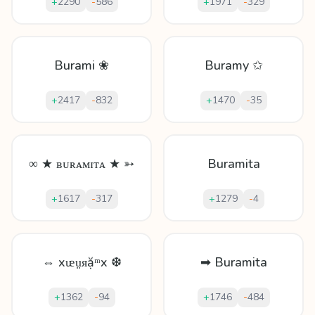
+
2290
-
586
+
1971
-
329
Burami ❀
Buramy ✩
+
2417
-
832
+
1470
-
35
∞ ★ ʙᴜʀᴀᴍɪᴛᴀ ★ ➳
Buramita
+
1617
-
317
+
1279
-
4
⇔ xᵫṳᴙặᵐx ❆
➡ Buramita
+
1362
-
94
+
1746
-
484