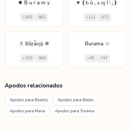
✹ B u r a m y
♥ ❪Ƅ ù ᵣ ᴀ ɱ ḯ ᵗ ₐ❫
+
305
-
862
+
111
-
672
♗ Ƀůṟǟɱỳ ❄
Burama ☆
+
320
-
969
+
95
-
747
Mostrando
60
apodos para
Burama
Apodos relacionados
Apodos para
Beatriz
Apodos para
Belen
Apodos para
Maria
Apodos para
Yurema