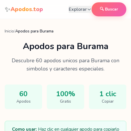
Saltar al contenido
✨
Apodos.top
Explorar
🔍 Buscar
Inicio
/
Apodos para Burama
Apodos para
Burama
Descubre
60
apodos unicos para
Burama
con
simbolos y caracteres especiales.
60
100%
1 clic
Apodos
Gratis
Copiar
Como usar:
Haz clic en cualquier apodo para copiarlo