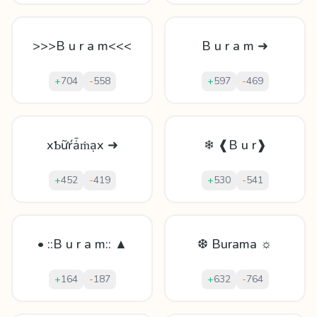
>>>B u r a m<<<
B u r a m ➜
+
704
-
558
+
597
-
469
xƄữŕǡṁạx ➜
❄ ❰B u r❱
+
452
-
419
+
530
-
541
• ::B u r a m:: ▲
❆ Burama ☼
+
164
-
187
+
632
-
764