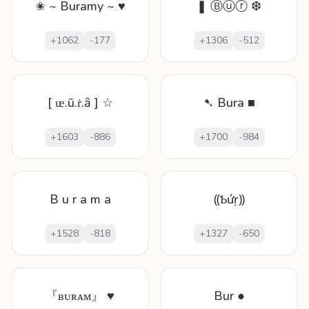
✬ ~ Buramy ~ ♥
❚ Ⓑⓤⓡ ❆
+
1062
-
177
+
1306
-
512
[ ᵫ.ū.ṙ.ȃ ] ☆
➷ Bura ■
+
1603
-
886
+
1700
-
984
B u r a m a
⸨Ƅứṛ⸩
+
1528
-
818
+
1327
-
650
『ʙᴜʀᴀᴍ』 ♥
Bur ●