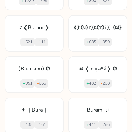
+
1229
-
799
+
800
-
377
♯ ❮Burami❯
⟪⒝⒰⒭⒜⒨⒤⒯⒜⟫
+
521
-
111
+
685
-
359
⟨B u r a m⟩ ✪
☙ ❬ᵫṵŗãᵐẩ❭ ✪
+
951
-
665
+
482
-
208
✦ |||Bura|||
Burami ♫
+
435
-
164
+
441
-
286