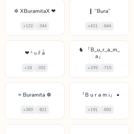
✲ XBuramitaX ❤
❙ “Bura”
+
122
-
344
+
421
-
644
♞ 『B_u_r_a_m_
❤ ᵇ υ ȓ ǡ
a』
+
18
-
302
+
339
-
715
≡ Buramita ❁
『B u r a m i』 •
+
383
-
821
+
191
-
692