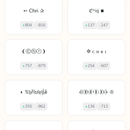
➵ Chri ✰
ℭʰʳіṩ ■
+
804
-
816
+
137
-
247
❨Ⓒⓗⓡ❩
✲ ᴄ ʜ ʀ ɪ
+
757
-
879
+
254
-
607
◐ ℀ẖȑĩsƭẹļḹê
‹⒞⒣⒭⒤⒮› ♔
+
355
-
862
+
136
-
713