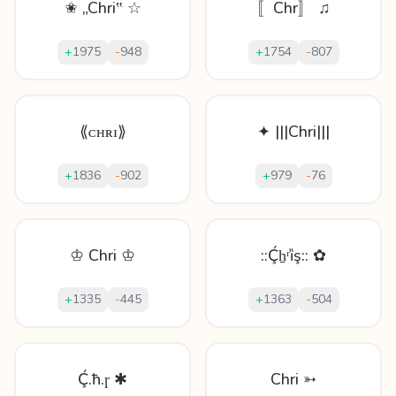
✬ „Chri‟ ☆
〚Chr〛 ♫
+
1975
-
948
+
1754
-
807
⟪ᴄʜʀɪ⟫
✦ |||Chri|||
+
1836
-
902
+
979
-
76
♔ Chri ♔
::Ḉẖʳȉş:: ✿
+
1335
-
445
+
1363
-
504
Ḉ.ħ.ɼ ✱
Chri ➳