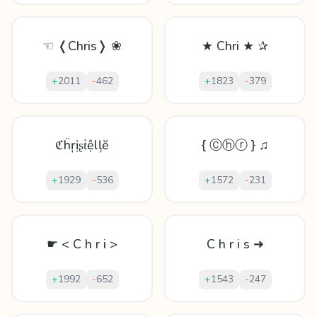
☜ ❬Chris❭ ❀
★ Chri ★ ✰
+
2011
-
462
+
1823
-
379
ℭḧŗịʂṫệlļĕ
{ Ⓒⓗⓡ } ♫
+
1929
-
536
+
1572
-
231
☛ < C h r i >
C h r i s ➜
+
1992
-
652
+
1543
-
247