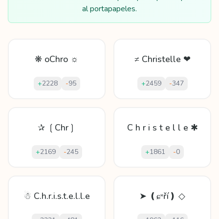
al portapapeles.
❋ oChro ☼
≠ Christelle ❤
+
2228
-
95
+
2459
-
347
✰ ❲Chr❳
C h r i s t e l l e ✱
+
2169
-
245
+
1861
-
0
☃ C.h.r.i.s.t.e.l.l.e
➤ ❪ɕᵸří❫ ◇