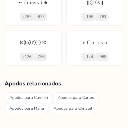
➸ ( ᴄʜʀɪs ) ★
|||Ḉᵸřīŝ|||
+
257
-
877
+
155
-
783
⒞⒣⒭⒤ ✲
✊ C.h.r.i.s ≈
+
126
-
756
+
144
-
988
Mostrando
60
apodos para
Christelle
Apodos relacionados
Apodos para
Carmen
Apodos para
Carlos
Apodos para
Maria
Apodos para
Christel