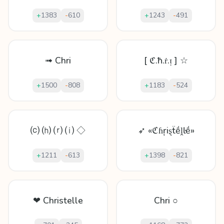
+
1383
-
610
+
1243
-
491
➟ Chri
[ ℭ.ħ.ṙ.ᴉ ] ☆
+
1500
-
808
+
1183
-
524
⒞ ⒣ ⒭ ⒤ ◇
➶ «ℭɦŗiȿẗḗḽŀḗ»
+
1211
-
613
+
1398
-
821
❤ Christelle
Chri ○