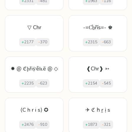
+
2331
-
481
+
1963
-
116
▽ Chr
-=Ƈẖȓĩs=- ♚
+
2177
-
370
+
2315
-
663
✸ @ ℭḩřiṩᵗễƚᴌẽ @ ◇
❰Chr❱ ➳
+
2235
-
623
+
2154
-
545
⟨C h r i s⟩ ✪
✈ ℭ հ ṟ ị s
+
2476
-
910
+
1873
-
321