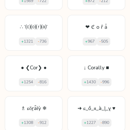
+
1569
-
722
+
872
-
212
∴ ‘⒞⒪⒭⒜’
❤ ℭ о ȓ ǡ
+
1321
-
736
+
967
-
505
● ❮Cor❯ ●
↓ Corally ■
+
1254
-
816
+
1430
-
996
♗ ɕǒṟǟƚỳ ❄
➜ ɕ_ő_ᴙ_à_ɭ_ỵ ♥
+
1308
-
912
+
1227
-
890