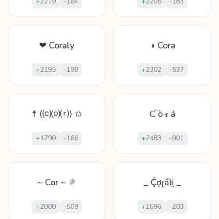
+
2219
-
164
+
2205
-
183
❤ Coraly
◑ Cora
+
2195
-
198
+
2302
-
537
☨ ⟨⒞⒪⒭⟩ ✩
Ƈ ò ᵲ á
+
1790
-
166
+
2483
-
901
~ Cor ~ ♕
_ Ḉợɽẩŀḭ _
+
2080
-
509
+
1696
-
203