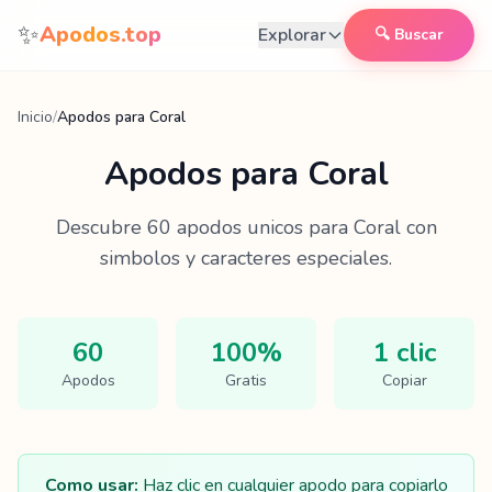
Saltar al contenido
✨
Apodos.top
Explorar
🔍 Buscar
Inicio
/
Apodos para Coral
Apodos para
Coral
Descubre
60
apodos unicos para
Coral
con
simbolos y caracteres especiales.
60
100%
1 clic
Apodos
Gratis
Copiar
Como usar:
Haz clic en cualquier apodo para copiarlo