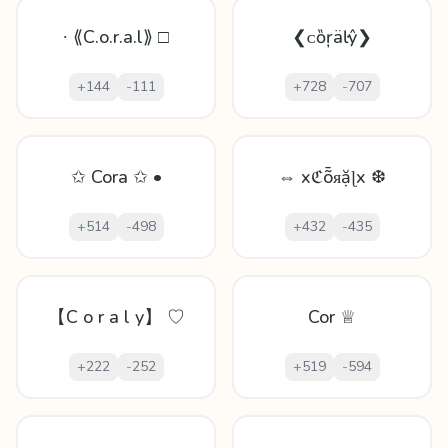
∙ ⟪C.o.r.a.l⟫ □
❮ᴄȍŗäŀŷ❯
+
144
-
111
+
728
-
707
✩ Cora ✩ •
⇔ xℭȭᴙặɭx ❆
+
514
-
498
+
432
-
435
【C o r a l y】 ♡
Cor ♕
+
222
-
252
+
519
-
594