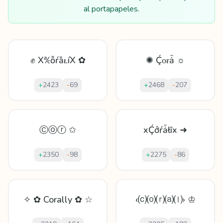
al portapapeles.
✊ X℀ỗŕȁᴌíX ✿
✺ Ḉοɍǡ ☼
+
2423
-
69
+
2468
-
207
Ⓒⓞⓡ ✩
xḈởŕǡłīx ➜
+
2350
-
98
+
2275
-
86
✧ ✿ Corally ✿ ☆
‹⒞⒪⒭⒜⒧› ♔