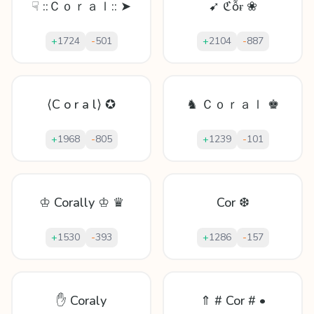
☟ ::Ｃｏｒａｌ:: ➤
➹ ℭỗɍ ❀
+
1724
-
501
+
2104
-
887
⟨C o r a l⟩ ✪
♞ Ｃｏｒａｌ ♚
+
1968
-
805
+
1239
-
101
♔ Corally ♔ ♛
Cor ❆
+
1530
-
393
+
1286
-
157
✋ Coraly
⇑ # Cor # •