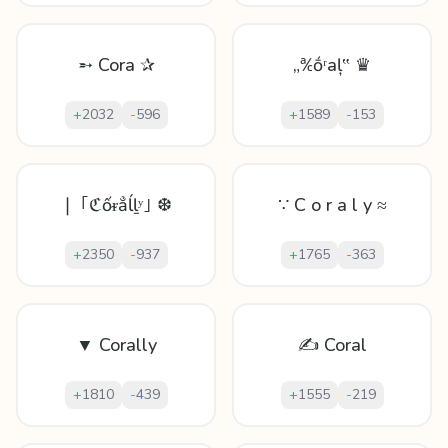
➵ Cora ✰
„℀ṓʳаļ‟ ♛
+
2032
-
596
+
1589
-
153
❘ ｢ℭốᵲẳĺḻʸ｣ ❆
∵ C o r a l y ≈
+
2350
-
937
+
1765
-
363
▼ Corally
✍ Coral
+
1810
-
439
+
1555
-
219