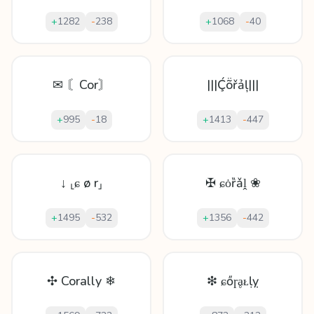
+
1282
-
238
+
1068
-
40
✉ 〘Cor〙
|||Ḉṏřảļ|||
+
995
-
18
+
1413
-
447
↓ ⸤ɕ ø r⸥
✠ ɕȯȑǎḽ ❀
+
1495
-
532
+
1356
-
442
✣ Corally ❄
❇ ɕőɼḁᴌḷỵ