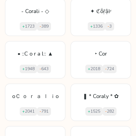
- Corali - ◇
✦ ℭṏṝậƚʸ
+
1723
-
389
+
1336
-
3
• ::C o r a l:: ▲
‣ Cor
+
1948
-
643
+
2018
-
724
oＣ ｏ ｒ ａ ｌ ｉo
❚ * Coraly * ✿
+
2041
-
791
+
1525
-
282