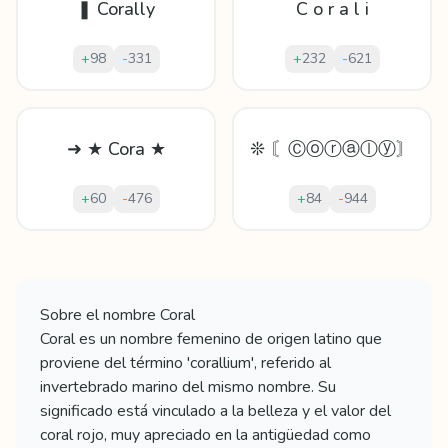
❚ Corally
C o r a l i
+
98
-
331
+
232
-
621
➜ ★ Cora ★
❊ 〘Ⓒⓞⓡⓐⓛⓨ〙
+
60
-
476
+
84
-
944
Mostrando
60
apodos para
Coral
Sobre el nombre
Coral
Coral es un nombre femenino de origen latino que
proviene del término 'corallium', referido al
invertebrado marino del mismo nombre. Su
significado está vinculado a la belleza y el valor del
coral rojo, muy apreciado en la antigüedad como