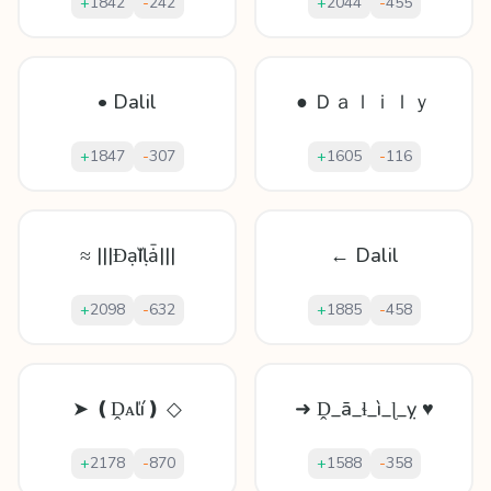
+
1842
-
242
+
2044
-
455
• Dalil
● Ｄａｌｉｌｙ
+
1847
-
307
+
1605
-
116
≈ |||Ɖạӏĭḷǡ|||
← Dalil
+
2098
-
632
+
1885
-
458
➤ ❪Ḓᴀľí❫ ◇
➜ Ḓ_ā_ɬ_ì_ɭ_ỵ ♥
+
2178
-
870
+
1588
-
358