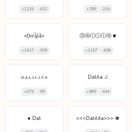
+
1235
-
632
+
789
-
219
«Ḑαᶪᵢḹįṫằ»
Ⓓⓐⓛⓘⓛⓐ ■
+
1437
-
928
+
1107
-
606
ᴅ.ᴀ.ʟ.ɪ.ʟ.ɪ.ᴛ.ᴀ
Dalila ♫
+
579
-
89
+
889
-
444
● Dal
<<<Dalilita>>> ♚