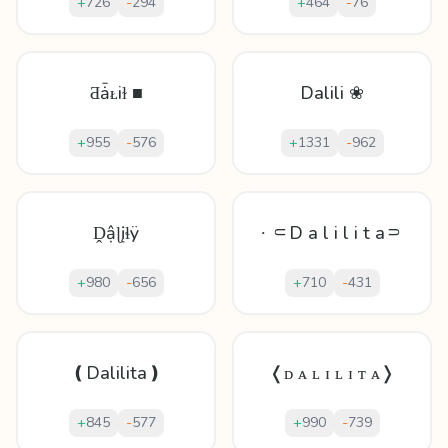
+
726
-
294
+
464
-
76
Ƌǡᴌіɫ ■
Dalili ❀
+
955
-
576
+
1331
-
962
Ḓậɭįɬÿ
∙ ⸦D a l i l i t a⸧
+
980
-
656
+
710
-
431
❪Dalilita❫
❬ᴅ ᴀ ʟ ɪ ʟ ɪ ᴛ ᴀ❭
+
845
-
577
+
990
-
739