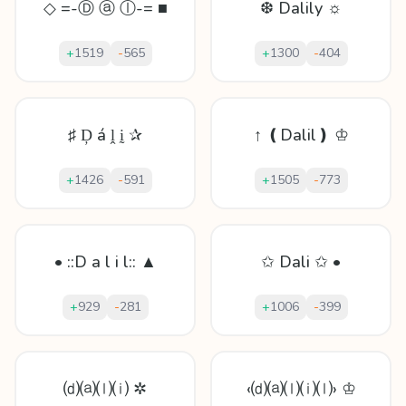
◇ =-Ⓓ ⓐ ⓛ-= ■
❆ Dalily ☼
+
1519
-
565
+
1300
-
404
♯ Ḑ á ḽ ḭ ✰
↑ ❪Dalil❫ ♔
+
1426
-
591
+
1505
-
773
• ::D a l i l:: ▲
✩ Dali ✩ •
+
929
-
281
+
1006
-
399
⒟⒜⒧⒤ ✲
‹⒟⒜⒧⒤⒧› ♔