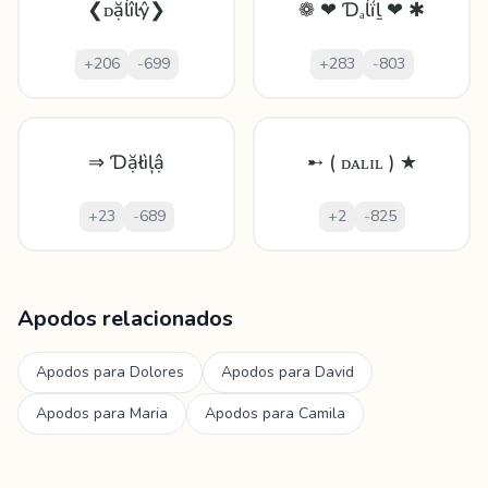
❮ᴅặĺîŀŷ❯
❁ ❤ Ɗₐĺḯḻ ❤ ✱
+
206
-
699
+
283
-
803
⇒ Ɗặłìļậ
➸ ( ᴅᴀʟɪʟ ) ★
+
23
-
689
+
2
-
825
Mostrando
60
apodos para
Dalila
Apodos relacionados
Apodos para
Dolores
Apodos para
David
Apodos para
Maria
Apodos para
Camila