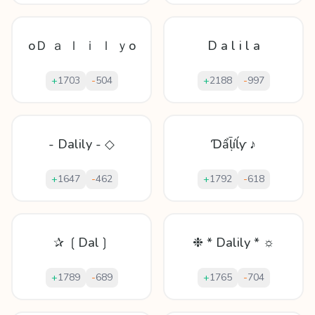
oＤ ａ ｌ ｉ ｌ ｙo
D a l i l a
+
1703
-
504
+
2188
-
997
- Dalily - ◇
Ɗẩḹíĺƴ ♪
+
1647
-
462
+
1792
-
618
✰ ❲Dal❳
❉ * Dalily * ☼
+
1789
-
689
+
1765
-
704