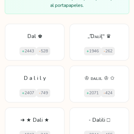
al portapapeles.
Dal ♚
„Ɗᴀᴌіļ‟ ♛
+
2443
-
528
+
1946
-
262
D a l i l y
♔ ᴅᴀʟɪʟ ♔ ✩
+
2407
-
749
+
2071
-
424
➜ ★ Dali ★
⁃ Dalili □