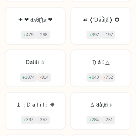
✈ ❤ Ƌᴀŀĭɭḯţa ❤
☙ ❬Ɗǟĺîɭẩ❭ ✪
+
479
-
268
+
397
-
197
Dalili ☆
Ḓ á ľ △
+
1074
-
914
+
843
-
752
♝ :: D a l i l :: ❈
♙ Ƌằḷíɫĩ ♪
+
397
-
357
+
284
-
251