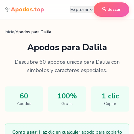
Saltar al contenido
✨
Apodos.top
Explorar
🔍 Buscar
Inicio
/
Apodos para Dalila
Apodos para
Dalila
Descubre
60
apodos unicos para
Dalila
con
simbolos y caracteres especiales.
60
100%
1 clic
Apodos
Gratis
Copiar
Como usar:
Haz clic en cualquier apodo para copiarlo