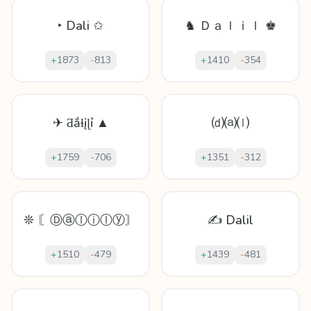
‣ Dali ✩
♞ Ｄａｌｉｌ ♚
+
1873
-
813
+
1410
-
354
✈ Ƌắɬįɭỉ ▲
⒟⒜⒧
+
1759
-
706
+
1351
-
312
❊ 〘Ⓓⓐⓛⓘⓛⓨ〙
✍ Dalil
+
1510
-
479
+
1439
-
481