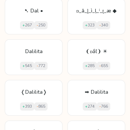
➷ Dal •
ᴅ_ā_ḽ_ì_ḷ_ⁱ_ʈ_æ ◆
+
267
-
250
+
323
-
340
Dalilita
❨ᴅắľ❩ ☀
+
545
-
772
+
285
-
655
❬Dalilita❭
➡ Dalilita
+
393
-
865
+
274
-
766