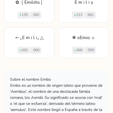
✿ ❲Emiliito❳
E m i l i y
+
155
-
562
+
213
-
661
➵ ⸤E m i l i⸥ △
❋ oEmio ☼
+
362
-
900
+
368
-
959
Mostrando
60
apodos para
Emilio
Sobre el nombre
Emilio
Emilio es un nombre de origen latino que proviene de
'Aemilius', el nombre de una destacada familia
romana, los Aemilii. Su significado se asocia con 'rival'
o 'el que se esfuerza', derivado del término latino
'aemulus'. Este nombre llegó a España a través de la