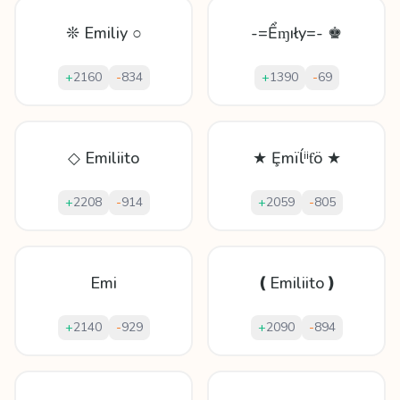
❊ Emiliy ○
-=Ểɱıły=- ♚
+
2160
-
834
+
1390
-
69
◇ Emiliito
★ Ȩmïĺⁱⁱƭö ★
+
2208
-
914
+
2059
-
805
Emi
❪Emiliito❫
+
2140
-
929
+
2090
-
894