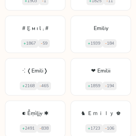
+
1903
-
1
+
1825
-
11
# Ḛ м ı l ᵢ #
Emiliy
+
1867
-
59
+
1939
-
184
⁖ ❬Emili❭
❤ Emilii
+
2168
-
465
+
1859
-
194
⁌ Ễṃìɭḭɏ ✱
♞ Ｅｍｉｌｙ ♚
+
2491
-
838
+
1723
-
106