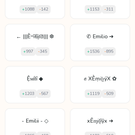
+
1088
-
142
+
1153
-
311
← |||Ȅᵚĩłȉįƭỡ||| ❆
✆ Emilio ➜
+
997
-
345
+
1536
-
895
Ệᴍḯɫȋ ◆
✊ XḔṃіɭᴉýX ✿
+
1203
-
567
+
1119
-
509
- Emilii - ◇
xȆɱіɭĩȳx ➜