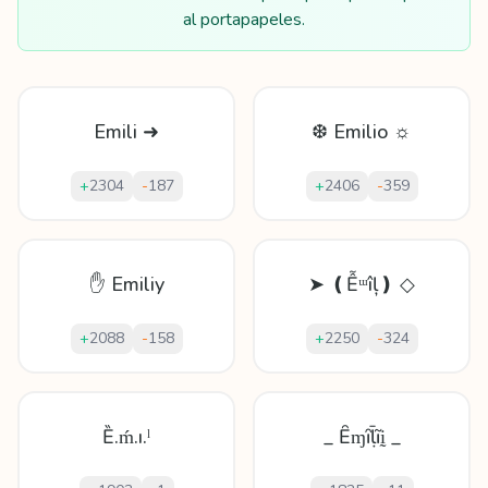
al portapapeles.
Emili ➜
❆ Emilio ☼
+
2304
-
187
+
2406
-
359
✋ Emiliy
➤ ❪Ễᵚîļ❫ ◇
+
2088
-
158
+
2250
-
324
Ȅ.ḿ.ı.ˡ
_ Ȇɱȋḹĩḭ _