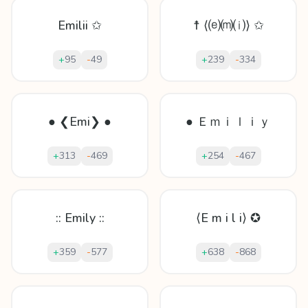
Emilii ✩
☨ ⟨⒠⒨⒤⟩ ✩
+
95
-
49
+
239
-
334
● ❮Emi❯ ●
● Ｅｍｉｌｉｙ
+
313
-
469
+
254
-
467
:: Emily ::
⟨E m i l i⟩ ✪
+
359
-
577
+
638
-
868