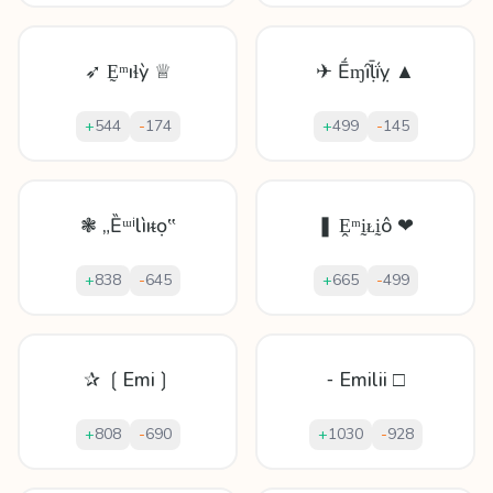
➶ Ḛᵐıɬỳ ♕
✈ Ḗɱȋḹḯỵ ▲
+
544
-
174
+
499
-
145
❃ „Ȅᵚⁱlìıᵵọ‟
❚ Ḙᵐḭᴌḭô ❤
+
838
-
645
+
665
-
499
✰ ❲Emi❳
⁃ Emilii □
+
808
-
690
+
1030
-
928