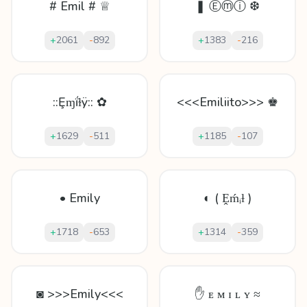
# Emil # ♕
❚ Ⓔⓜⓘ ❆
+
2061
-
892
+
1383
-
216
::Ȩɱḯɫÿ:: ✿
<<<Emiliito>>> ♚
+
1629
-
511
+
1185
-
107
• Emily
◐ ( Ḙḿᵢƚ )
+
1718
-
653
+
1314
-
359
◙ >>>Emily<<<
✋ ᴇ ᴍ ɪ ʟ ʏ ≈