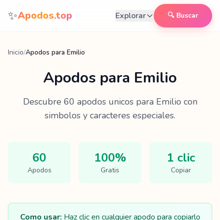
Saltar al contenido
✨
Apodos.top
Explorar
🔍 Buscar
Inicio
/
Apodos para Emilio
Apodos para
Emilio
Descubre
60
apodos unicos para
Emilio
con
simbolos y caracteres especiales.
60
100%
1 clic
Apodos
Gratis
Copiar
Como usar:
Haz clic en cualquier apodo para copiarlo