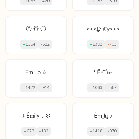
+
1065
-
460
+
1182
-
610
Ⓔ ⓜ ⓘ
<<<Ḛᵚіļīy>>>
+
1164
-
622
+
1302
-
793
Emilio ☆
❛ Ệᵐîᶪḯȉᴛᵒ
+
1422
-
914
+
1063
-
567
♪ Ȇṁȋӏīу ♪ ❇
Ḕṃįĺìḭ ♪
+
622
-
132
+
1418
-
970