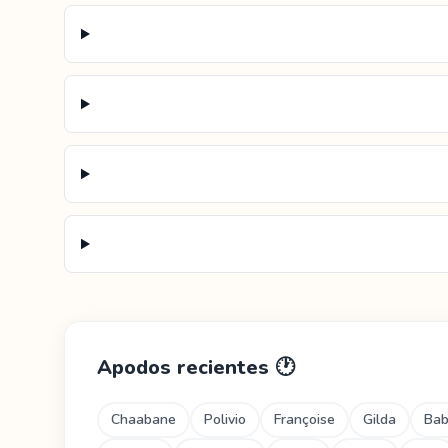
Apodos recientes
🕐
Chaabane
Polivio
Françoise
Gilda
Ba