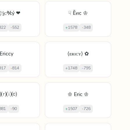
Ḙʳḭᴄ℀ý ❤
☟ Ȅᵲıс ♔
822
-
552
+
1578
-
348
Ericcy
⟨ᴇʀɪᴄʏ⟩ ✿
917
-
814
+
1748
-
795
⒠⒭⒤⒞
♔ Eric ♔
881
-
90
+
1507
-
726