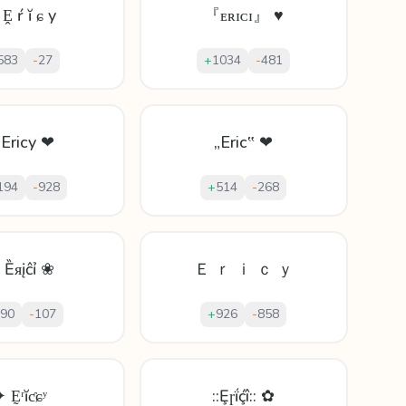
Ḙ ŕ ĭ ɕ y
『ᴇʀɪᴄɪ』 ♥
583
-
27
+
1034
-
481
 Ericy ❤
„Eric‟ ❤
194
-
928
+
514
-
268
 Ȅᴙįĉỉ ❀
Ｅ ｒ ｉ ｃ ｙ
90
-
107
+
926
-
858
 Ḛʳĭƈɕʸ
::Ȩɼḯḉî:: ✿