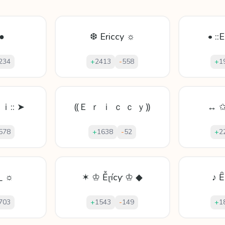
 ●
❆ Ericcy ☼
• ::E
234
+
2413
-
558
+
1
ｉ:: ➤
⸨Ｅ ｒ ｉ ｃ ｃ ｙ⸩
↔ ✩
578
+
1638
-
52
+
2
 _ ☼
✶ ♔ Ễɽícƴ ♔ ◆
♪ Ȇ
703
+
1543
-
149
+
1