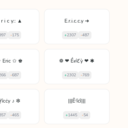
 r i c y:: ▲
E.r.i.c.c.y ➜
997
-
175
+
2307
-
487
 Eric ✩ ♚
❁ ❤ Ḗᵲíℭỳ ❤ ✱
266
-
687
+
2302
-
769
ṝȋсċу ♪ ❇
|||Ȇʳîċî|||
857
-
465
+
1445
-
54