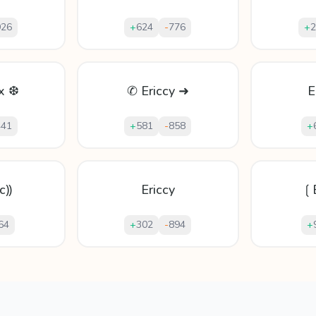
926
+
624
-
776
+
2
ḯx ❆
✆ Ericcy ➜
E
441
+
581
-
858
+
 c⸩
Ericcy
❲E
64
+
302
-
894
+