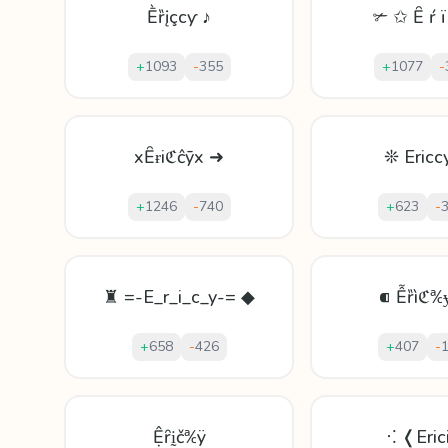
Ḕȑįçсƴ ♪
✃ ✩ Ȇ ŕ ï
+
1093
-
355
+
1077
-
xȆɍіℭĉȳx ➜
❊ Ericc
+
1246
-
740
+
623
-
♜ =-E_r_i_c_y-= ◆
⁌ Ễȑìℭ℀
+
658
-
426
+
407
-
Ệȓḭč℀ÿ
⁖ ❬Eric