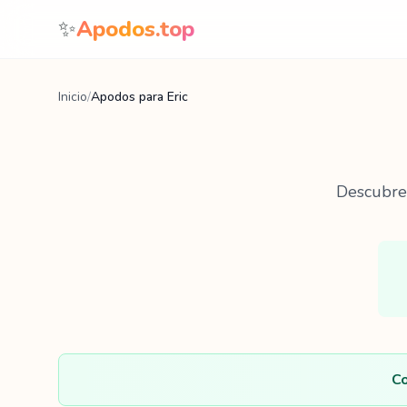
Saltar al contenido
✨
Apodos.top
Inicio
/
Apodos para Eric
Descubr
Co