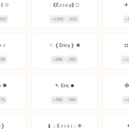
 č ✩
∙ ⟪E.r.i.c.y⟫ □
✈ 
353
+
1303
-
633
+
y ○
☜ ❬Ericy❭ ❀
◘
308
+
686
-
383
+
1
ɏ ✱
➷ Eric ■
✠
175
+
580
-
380
+
2
i❭
♝ :: E r i c i :: ❈
✦