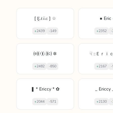
[ Ḙ.ṙ.ï.ᴄ ] ☆
● Eric
+
2439
-
149
+
2352
-
⒠⒭⒤⒞ ✲
☟ ::Ｅｒｉｃ
+
2482
-
850
+
2167
-
❚ * Ericcy * ✿
_ Ericcy
+
2044
-
571
+
2130
-