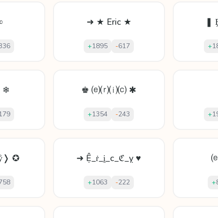
∞
➜ ★ Eric ★
❚ 
336
+
1895
-
617
+
1
c ❄
♚ ⒠⒭⒤⒞ ✱
179
+
1354
-
243
+
1
ẙ❭ ✪
➜ Ệ_ṙ_ḭ_с_ℭ_ỵ ♥
758
+
1063
-
222
+