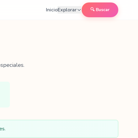
Inicio
Explorar
🔍 Buscar
speciales.
es.