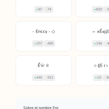
+
97
-
74
+
830
-
- Ericcy - ◇
⇔ xḖᴙḭḉ
+
257
-
485
+
194
-
Ểʳỉƈ ♕
○ ⸨E r i
+
446
-
922
+
15
-
5
Mostrando
60
apodos para
Eric
Sobre el nombre
Eric