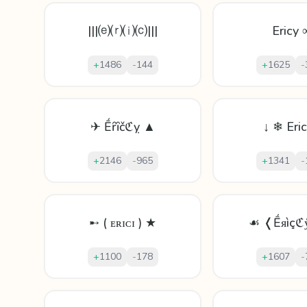
|||⒠⒭⒤⒞|||
Ericy 
+
1486
-
144
+
1625
-
✈ Ḗȓȋčℭỵ ▲
↓ ❄ Eri
+
2146
-
965
+
1341
-
➸ ( ᴇʀɪᴄɪ ) ★
☙ ❬Ḗᴙìçℭ
+
1100
-
178
+
1607
-