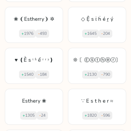
❀ ❨Estherry❩ ✲
◇ Ệ ѕ ṫ ḧ é ṟ ý
+
1976
-
493
+
1645
-
204
♥ ❪Ḕ ѕ ᵗ ʱ ể ʳ ʳ ʸ❫
❊ 〘Ⓔⓢⓣⓗⓔⓡ〙
+
1540
-
184
+
2130
-
790
Esthery ❀
∵ E s t h e r ≈
+
1305
-
24
+
1820
-
596