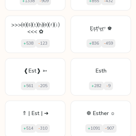
+
1338
-
909
+
855
-
432
>>>⒠⒮⒯⒣⒠⒭⒤
Ḙșțʱȩṟʸ ♚
<<< ✿
+
538
-
123
+
836
-
459
❰Est❱ ➳
Esth
+
561
-
205
+
282
-
9
⇑ | Est | ➜
❆ Esther ☼
+
514
-
310
+
1091
-
907