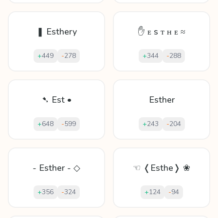
❚ Esthery
✋ ᴇ s ᴛ ʜ ᴇ ≈
+
449
-
278
+
344
-
288
➷ Est •
Esther
+
648
-
599
+
243
-
204
- Esther - ◇
☜ ❬Esthe❭ ❀
+
356
-
324
+
124
-
94