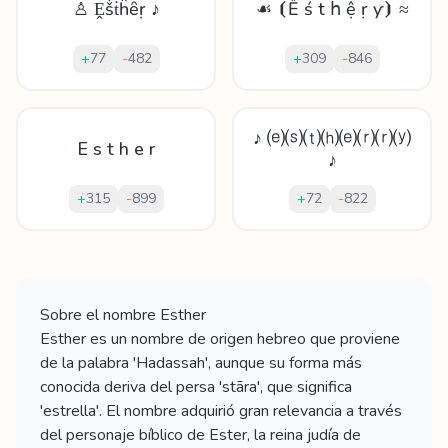
♙ Ḙṧṫĥȇṛ ♪
☙ ⦗Ȅ ś t հ ệ ṛ ƴ⦘ ≈
+
77
-
482
+
309
-
846
♪ ⒠⒮⒯⒣⒠⒭⒭⒴
E s t h e r
♪
+
315
-
899
+
72
-
822
Mostrando
60
apodos para
Esther
Sobre el nombre
Esther
Esther es un nombre de origen hebreo que proviene
de la palabra 'Hadassah', aunque su forma más
conocida deriva del persa 'stāra', que significa
'estrella'. El nombre adquirió gran relevancia a través
del personaje bíblico de Ester, la reina judía de