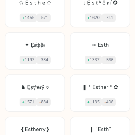
✩ E s t h e ✩
↓ Ệ ѕ ƭ ʰ ĕ ɍ í ✪
+
1455
-
571
+
1620
-
741
✦ Ḛᵴṫḩệᵲ
➟ Esth
+
1197
-
334
+
1337
-
566
♞ Ȩṣțʱëɍỹ ○
❚ * Esther * ✿
+
1571
-
834
+
1135
-
406
❴Estherry❵
❙ “Esth”