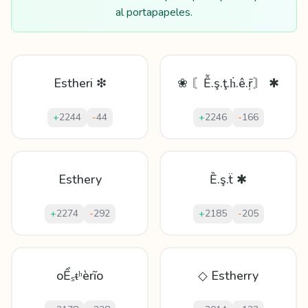
al portapapeles.
Estheri ❇
❀ 〘Ễ.ş.ţ.ḣ.ê.ṝ〙 ✱
+
2244
-
44
+
2246
-
166
Esthery
Ȅ.ş.ẗ ✱
+
2274
-
292
+
2185
-
205
oỂₛᵵʰèrĩo
◇ Estherry