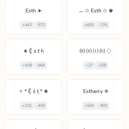
Esth ➤
↔ ✩ Esth ✩ ♚
+
443
-
572
+
603
-
735
✬ Ḝ ѕ ť ḧ
⒠ ⒮ ⒯ ⒣ ◇
+
438
-
664
+
27
-
258
✧ * Ệ ś ț * ❀
Estherry ❈
+
152
-
450
+
534
-
903