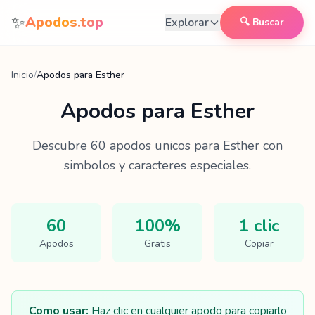
Saltar al contenido
✨
Apodos.top
Explorar
🔍 Buscar
Inicio
/
Apodos para Esther
Apodos para
Esther
Descubre
60
apodos unicos para
Esther
con
simbolos y caracteres especiales.
60
100%
1 clic
Apodos
Gratis
Copiar
Como usar:
Haz clic en cualquier apodo para copiarlo