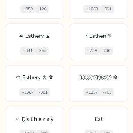
+
850
-
126
+
1069
-
391
☙ Esthery ▲
‣ Estheri ❈
+
841
-
255
+
759
-
230
♔ Esthery ♔ ♛
Ⓔⓢⓣⓗⓔⓡ ❇
+
1387
-
881
+
1237
-
763
♘ Ḙ ś ẗ h ė ᴙ ᴙ ÿ
Est