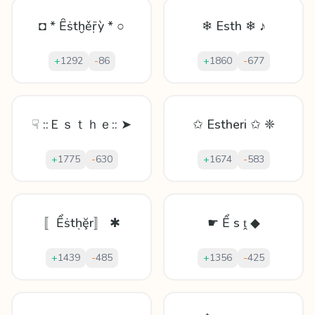
◘ * Ȇṡtḫěṝỳ * ○
❄ Esth ❄ ♪
+
1292
-
86
+
1860
-
677
☟ ::Ｅｓｔｈｅ:: ➤
✩ Estheri ✩ ❈
+
1775
-
630
+
1674
-
583
〚Ểṡtḥḝr〛 ✱
☛ Ể ѕ ṱ ◆
+
1439
-
485
+
1356
-
425