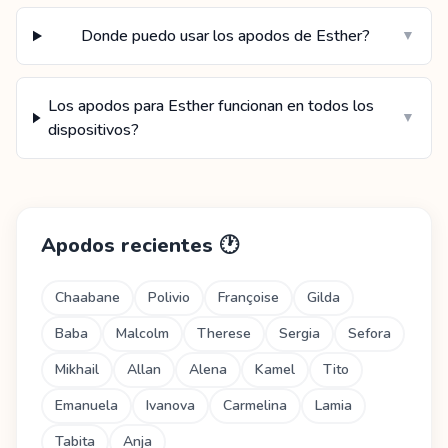
Donde puedo usar los apodos de Esther?
▼
Los apodos para Esther funcionan en todos los
▼
dispositivos?
Apodos recientes
🕐
Chaabane
Polivio
Françoise
Gilda
Baba
Malcolm
Therese
Sergia
Sefora
Mikhail
Allan
Alena
Kamel
Tito
Emanuela
Ivanova
Carmelina
Lamia
Tabita
Anja