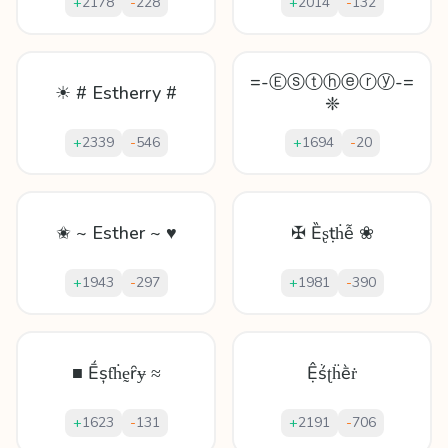
+
2178
-
228
+
2014
-
132
=-Ⓔⓢⓣⓗⓔⓡⓨ-=
☀ # Estherry #
❈
+
2339
-
546
+
1694
-
20
✬ ~ Esther ~ ♥
✠ Ȅʂṭḣễ ❀
+
1943
-
297
+
1981
-
390
■ Ḗșƭḣḛȓɏ ≈
Ệṥʈḧḕṙ
+
1623
-
131
+
2191
-
706