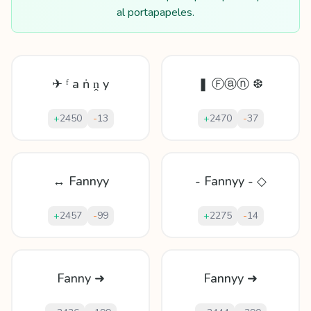
al portapapeles.
✈ ᶠ а ṅ ṋ y
❚ Ⓕⓐⓝ ❆
+
2450
-
13
+
2470
-
37
↔ Fannyy
- Fannyy - ◇
+
2457
-
99
+
2275
-
14
Fanny ➜
Fannyy ➜