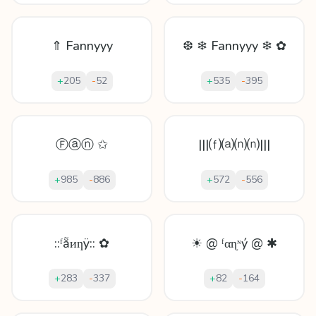
⇑ Fannyyy
❆ ❄ Fannyyy ❄ ✿
+
205
-
52
+
535
-
395
Ⓕⓐⓝ ✩
|||⒡⒜⒩⒩|||
+
985
-
886
+
572
-
556
::ᶠẵᴎƞÿ:: ✿
☀ @ ᶠαɳᶰý @ ✱
+
283
-
337
+
82
-
164