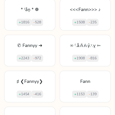
* ᶠẳṉ * ❁
<<<Fann>>> ♪
+
1816
-
528
+
1508
-
235
✆ Fannyy ➜
∞ ᶠ.å.ň.ṅ.ỷ.ʸ.ỵ ➳
+
2243
-
972
+
1908
-
816
♯ ❮Fannyy❯
Fann
+
1454
-
416
+
1153
-
139