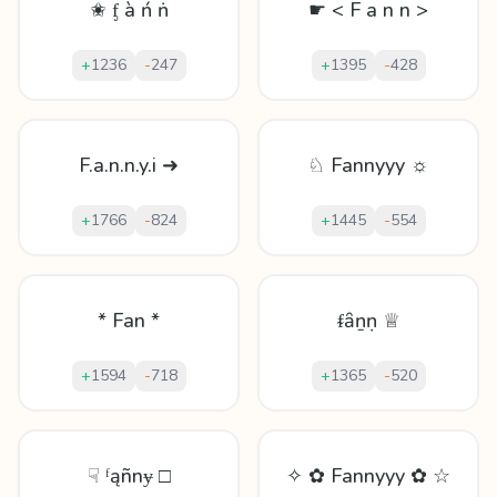
✬ ᶂ à ń ṅ
☛ < F a n n >
+
1236
-
247
+
1395
-
428
F.a.n.n.y.i ➜
♘ Fannyyy ☼
+
1766
-
824
+
1445
-
554
* Fan *
ᵮȃṉṇ ♕
+
1594
-
718
+
1365
-
520
☟ ᶠąñnɏ □
✧ ✿ Fannyyy ✿ ☆