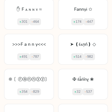
✋ F ᴀ ɴ ɴ ʏ ≈
Fannyi ✩
+
301
-
464
+
174
-
447
>>>F a n n y<<<
➤ ❪ᵮᴀņń❫ ◇
+
491
-
787
+
514
-
982
❊ 〘Ⓕⓐⓝⓝⓨⓨ〙
✠ ᵮǟṅŉỵ ❀
+
354
-
829
+
32
-
537