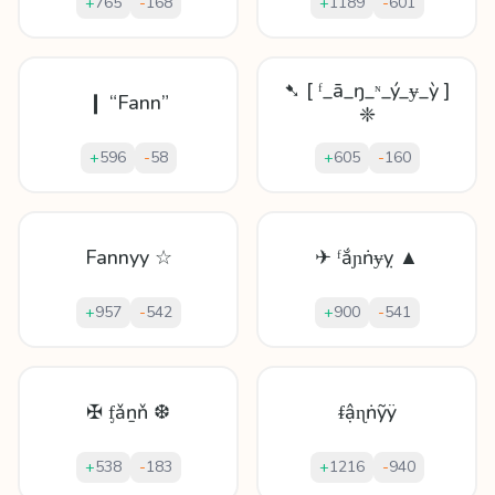
+
765
-
168
+
1189
-
601
➷ [ ᶠ_ā_ŋ_ᶰ_ý_ɏ_ỳ ]
❙ “Fann”
❈
+
596
-
58
+
605
-
160
Fannyy ☆
✈ ᶠắɲṅɏỵ ▲
+
957
-
542
+
900
-
541
✠ ᶂǎṉň ❆
ᵮậɳṅỹÿ
+
538
-
183
+
1216
-
940