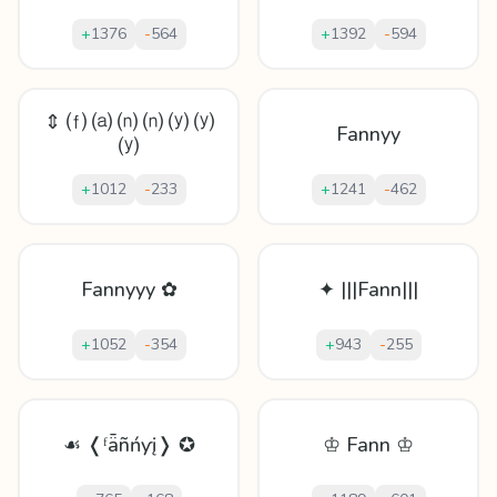
+
1376
-
564
+
1392
-
594
⇕ ⒡ ⒜ ⒩ ⒩ ⒴ ⒴
Fannyy
⒴
+
1012
-
233
+
1241
-
462
Fannyyy ✿
✦ |||Fann|||
+
1052
-
354
+
943
-
255
☙ ❬ᶠǟñńƴį❭ ✪
♔ Fann ♔