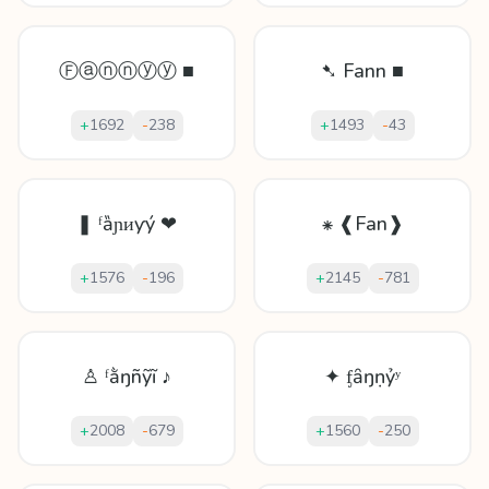
Ⓕⓐⓝⓝⓨⓨ ■
➷ Fann ■
+
1692
-
238
+
1493
-
43
❚ ᶠȁɲᴎƴý ❤
⁕ ❰Fan❱
+
1576
-
196
+
2145
-
781
♙ ᶠằŋñỹĩ ♪
✦ ᶂȃŋṇỷʸ
+
2008
-
679
+
1560
-
250