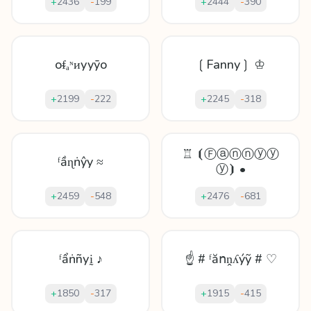
+
2436
-
199
+
2444
-
390
oᵮₐᶰᴎуyȳo
❲Fanny❳ ♔
+
2199
-
222
+
2245
-
318
♖ ⦗Ⓕⓐⓝⓝⓨⓨ
ᶠầɳṅŷy ≈
ⓨ⦘ •
+
2459
-
548
+
2476
-
681
ᶠẩṅñуḭ ♪
☝ # ᶠăոṋʎýỹ # ♡
+
1850
-
317
+
1915
-
415