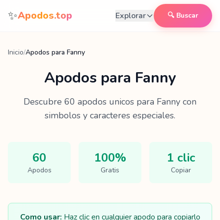
Saltar al contenido
✨
Apodos.top
Explorar
🔍 Buscar
Inicio
/
Apodos para Fanny
Apodos para
Fanny
Descubre
60
apodos unicos para
Fanny
con
simbolos y caracteres especiales.
60
100%
1 clic
Apodos
Gratis
Copiar
Como usar:
Haz clic en cualquier apodo para copiarlo