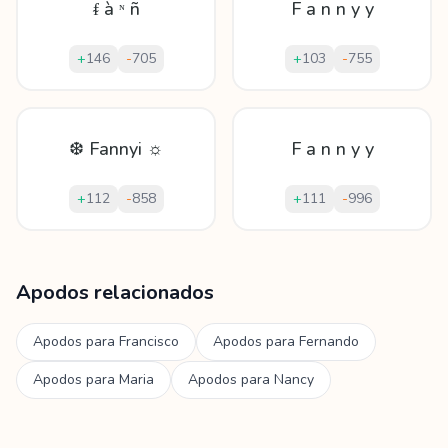
ᵮ à ᶰ ñ
F a n n y y
+
146
-
705
+
103
-
755
❆ Fannyi ☼
F a n n y y
+
112
-
858
+
111
-
996
Mostrando
60
apodos para
Fanny
Apodos relacionados
Apodos para
Francisco
Apodos para
Fernando
Apodos para
Maria
Apodos para
Nancy