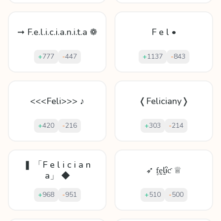
➞ F.e.l.i.c.i.a.n.i.t.a ❁
F e l •
+
777
-
447
+
1137
-
843
<<<Feli>>> ♪
❬Feliciany❭
+
420
-
216
+
303
-
214
❚ 「F e l i c i a n
➶ ᶂḛḻȋƈ ♕
a」 ◆
+
968
-
951
+
510
-
500