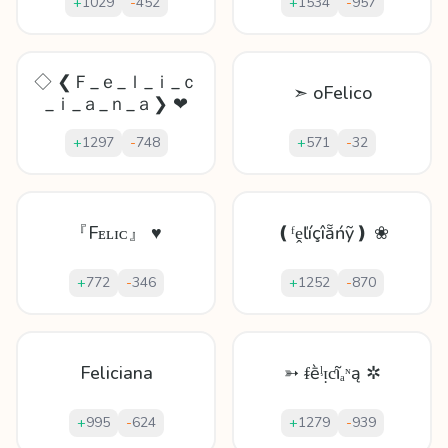
+
1029
-
452
+
1534
-
957
◇ ❮Ｆ_ｅ_ｌ_ｉ_ｃ
➣ oFelico
_ｉ_ａ_ｎ_ａ❯ ❤
+
1297
-
748
+
571
-
32
『Fᴇʟɪᴄ』 ♥
❪ᶠḙľíçîẵńỹ❫ ❀
+
772
-
346
+
1252
-
870
Feliciana
➳ ᵮḕᶪᴉƈĩₐᶰą ✲
+
995
-
624
+
1279
-
939