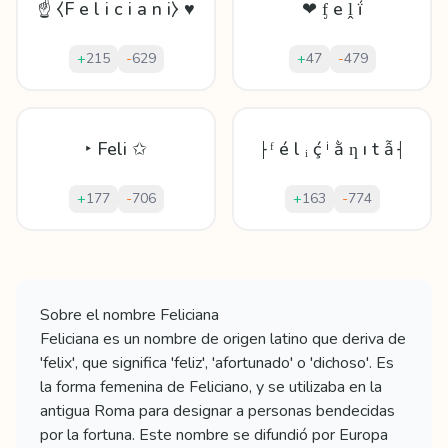
☝ ⧼F e l i c i a n i⧽ ♥
❤ ᶂ е ḽ ḯ
+
215
-
629
+
47
-
479
‣ Feli ✩
⸠ᶠ é l ᵢ ḉ ⁱ ằ ƞ ı t ẫ⸡
+
177
-
706
+
163
-
774
Mostrando
60
apodos para
Feliciana
Sobre el nombre
Feliciana
Feliciana es un nombre de origen latino que deriva de
'felix', que significa 'feliz', 'afortunado' o 'dichoso'. Es
la forma femenina de Feliciano, y se utilizaba en la
antigua Roma para designar a personas bendecidas
por la fortuna. Este nombre se difundió por Europa