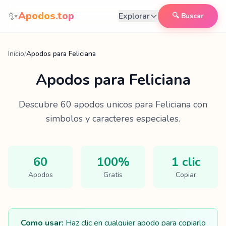
Saltar al contenido
✨
Apodos.top
Explorar
🔍 Buscar
Inicio
/
Apodos para Feliciana
Apodos para
Feliciana
Descubre
60
apodos unicos para
Feliciana
con
simbolos y caracteres especiales.
60
100%
1 clic
Apodos
Gratis
Copiar
Como usar:
Haz clic en cualquier apodo para copiarlo