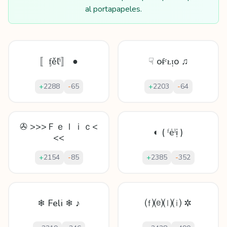
al portapapeles.
〚ᶂěľⁱ〛 ●
☟ oᵮᵉᴌᴉo ♫
+
2288
-
65
+
2203
-
64
✇ >>>Ｆｅｌｉｃ<
◐ ( ᶠėˡị )
<<
+
2154
-
85
+
2385
-
352
❄ Feli ❄ ♪
⒡⒠⒧⒤ ✲