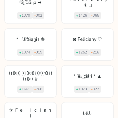
ᶠềḽíčıẫƞa ➜
☀ □
+
1379
-
302
+
1426
-
365
❛ ｢ᶠₑľỉ℀īạṉi｣ ❁
◙ Feliciany ♡
+
1374
-
319
+
1252
-
216
⒡⒠⒧⒤⒞⒤⒜⒩⒤
* ᶠệᴌįçĩâᶰì * ▲
⒯⒜ ♕
+
1661
-
768
+
1073
-
322
✰ Ｆｅｌｉｃｉａｎ
ᵮ.ĕ.ḻ.ᵢ
ｉ