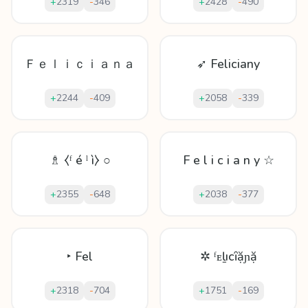
+
2319
-
346
+
2428
-
490
Ｆｅｌｉｃｉａｎａ
➶ Feliciany
+
2244
-
409
+
2058
-
339
♗ ⧼ᶠ é ˡ ì⧽ ○
F e l i c i a n y ☆
+
2355
-
648
+
2038
-
377
‣ Fel
✲ ᶠᴇḻıcȋặɲặ
+
2318
-
704
+
1751
-
169