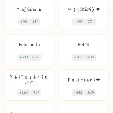
❝ ᵮệḽìᶜȋạṅạ ▲
✄ ❬ᶠȩľîℭȋǟⁿȋ❭ ❀
+
99
-
130
+
196
-
271
Felicianita
Fel ♕
+
609
-
828
+
263
-
490
⸢ᶠ_ė_ӏ_ĭ_ℭ_ĭ_ǡ_ᶰ_î_t_
F e l i c i a n i ❤
ạ⸣ □
+
153
-
434
+
242
-
576