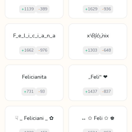
+
1139
-
389
+
1629
-
936
F_e_l_i_c_i_a_n_a
xᶠểļḯćᴉₐŉix
+
1662
-
976
+
1303
-
648
Felicianita
„Feli‟ ❤
+
731
-
93
+
1437
-
837
☟ _ Feliciani _ ✿
↔ ✩ Feli ✩ ♚