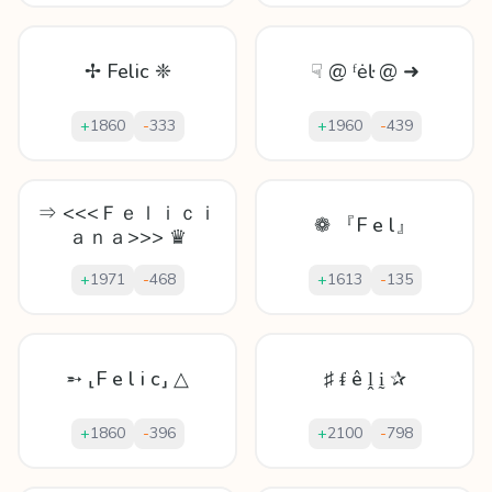
✢ Felic ❈
☟ @ ᶠėŀ @ ➜
+
1860
-
333
+
1960
-
439
⇒ <<<Ｆｅｌｉｃｉ
❁ 『F e l』
ａｎａ>>> ♛
+
1971
-
468
+
1613
-
135
➵ ⸤F e l i c⸥ △
♯ ᵮ ê ḽ ḭ ✰
+
1860
-
396
+
2100
-
798