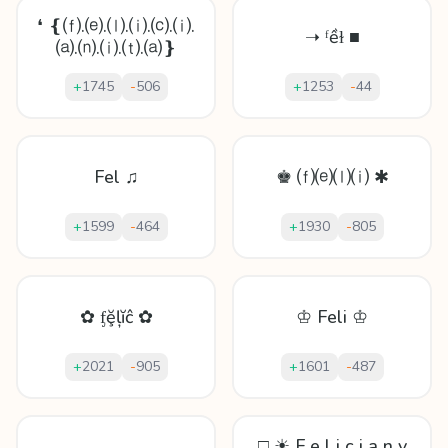
❛ ❴⒡.⒠.⒧.⒤.⒞.⒤.
➝ ᶠềɫ ■
⒜.⒩.⒤.⒯.⒜❵
+
1745
-
506
+
1253
-
44
Fel ♫
♚ ⒡⒠⒧⒤ ✱
+
1599
-
464
+
1930
-
805
✿ ᶂḝļĭĉ ✿
♔ Feli ♔
+
2021
-
905
+
1601
-
487
□ ☀ F e l i c i a n y