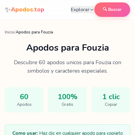
Saltar al contenido
✨
Apodos.top
Explorar
🔍 Buscar
Inicio
/
Apodos para Fouzia
Apodos para
Fouzia
Descubre
60
apodos unicos para
Fouzia
con
simbolos y caracteres especiales.
60
100%
1 clic
Apodos
Gratis
Copiar
Como usar:
Haz clic en cualquier apodo para copiarlo