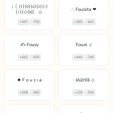
↓ 〘⒡ ⒪ ⒰ ⒵ ⒤
∴ Fouziita ❤
⒤ ⒯ ⒜〙 ☆
+
467
-
706
+
365
-
642
✍ Fouzy
Fouzii ♫
+
642
-
935
+
440
-
746
✹ F o u z i a
∙ ᵮȱửẑⁱḯƭằ ◇
+
648
-
960
+
228
-
555