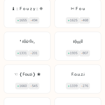
♝ :: F o u z y :: ❈
✄ F o u
+
1655
-
494
+
1625
-
468
❛ ᵮṏūᶻḯȉᴛₐ
ᵮộṵẕȋî
+
1331
-
201
+
1935
-
807
☜ ❬Fouzi❭ ❀
F.o.u.z.i
+
1660
-
545
+
1339
-
276