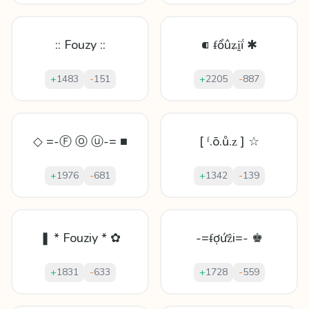
:: Fouzy ::
⁌ ᵮổûʑḭḯ ✱
+
1483
-
151
+
2205
-
887
◇ =-Ⓕ ⓞ ⓤ-= ■
[ ᶠ.ō.ů.ᴢ ] ☆
+
1976
-
681
+
1342
-
139
❚ * Fouziy * ✿
-=ᵮợứẑi=- ♚
+
1831
-
633
+
1728
-
559