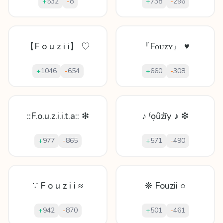
+
532
-
8
+
738
-
296
【F o u z i i】 ♡
『Fᴏᴜᴢʏ』 ♥
+
1046
-
654
+
660
-
308
::F.o.u.z.i.i.t.a:: ❇
♪ ᶠọȗźīу ♪ ❇
+
977
-
865
+
571
-
490
∵ F o u z i i ≈
❊ Fouzii ○
+
942
-
870
+
501
-
461