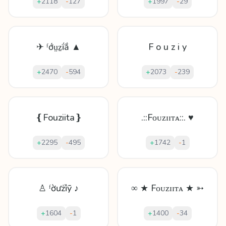
+
2118
-
127
+
1997
-
29
✈ ᶠớṳẕḯắ ▲
F o u z i y
+
2470
-
594
+
2073
-
239
❴Fouziita❵
.::Fᴏᴜᴢɪɪᴛᴀ::. ♥
+
2295
-
495
+
1742
-
1
♙ ᶠờưżȉȳ ♪
∞ ★ Fᴏᴜᴢɪɪᴛᴀ ★ ➳
+
1604
-
1
+
1400
-
34