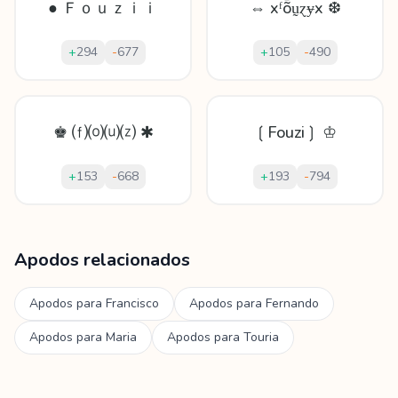
● Ｆｏｕｚｉｉ
⇔ xᶠȭṵɀɏx ❆
+
294
-
677
+
105
-
490
♚ ⒡⒪⒰⒵ ✱
❲Fouzi❳ ♔
+
153
-
668
+
193
-
794
Mostrando
60
apodos para
Fouzia
Apodos relacionados
Apodos para
Francisco
Apodos para
Fernando
Apodos para
Maria
Apodos para
Touria