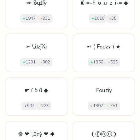
⇒ ᶠȍųźíỳ
♜ =-F_o_u_z_i-= ◆
+
1947
-
931
+
1010
-
35
➣ ᶠₒữʐĭíᵗă
➸ ( Fᴏᴜᴢʏ ) ★
+
1231
-
302
+
1356
-
565
☛ ᵮ ò ữ ◆
Fouziy
+
907
-
223
+
1397
-
751
❁ ❤ ᶠₒûʑỳ ❤ ✱
❨Ⓕⓞⓤ❩