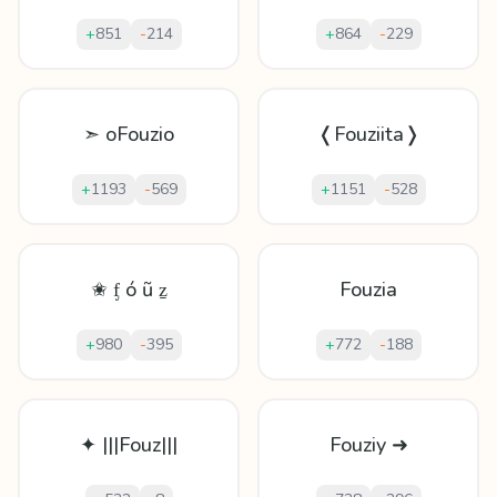
+
851
-
214
+
864
-
229
➣ oFouzio
❬Fouziita❭
+
1193
-
569
+
1151
-
528
✬ ᶂ ó ũ ẕ
Fouzia
+
980
-
395
+
772
-
188
✦ |||Fouz|||
Fouziy ➜