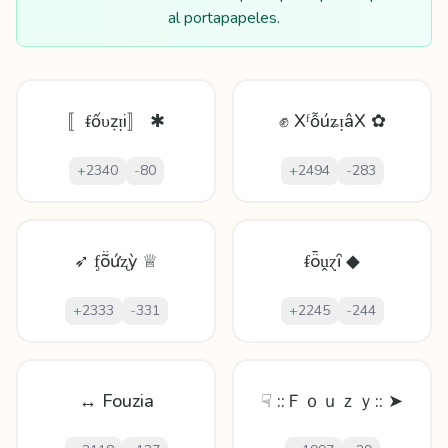
al portapapeles.
〚ᵮốυẓᴉi〛 ✱
✊ XᶠỗúʑᴉâX ✿
+
2340
-
80
+
2494
-
283
➶ ᶂṏứʐỳ ♕
ᵮȫṷɀȋ ◆
+
2333
-
331
+
2245
-
244
↔ Fouzia
☟ ::Ｆｏｕｚｙ:: ➤