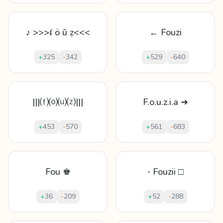
♪ >>>ᵮ ö ū ẓ<<<
← Fouzi
+
325
-
342
+
529
-
640
|||⒡⒪⒰⒵|||
F.o.u.z.i.a ➜
+
453
-
570
+
561
-
683
Fou ♚
⁃ Fouzii □
+
36
-
209
+
52
-
288