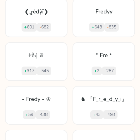
❮ᶂɼéđŷï❯
Fredyy
+
601
-
682
+
648
-
835
ᵮʳễḑ ♕
* Fre *
+
317
-
545
+
2
-
287
- Fredy - ♔
♞ 『F_r_e_d_y_i』
+
59
-
438
+
43
-
493