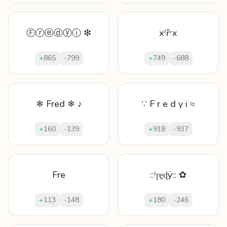
Ⓕⓡⓔⓓⓨⓘ ❇
xᶠȓᵉx
+
865
-
799
+
749
-
688
❄ Fred ❄ ♪
∵ F r e d y i ≈
+
160
-
139
+
918
-
937
Fre
::ᶠɼḛɖÿ:: ✿
+
113
-
148
+
180
-
246