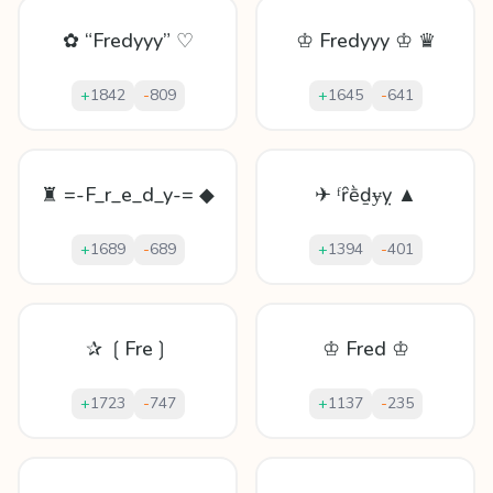
✿ “Fredyyy” ♡
♔ Fredyyy ♔ ♛
+
1842
-
809
+
1645
-
641
♜ =-F_r_e_d_y-= ◆
✈ ᶠȓḕḏɏỵ ▲
+
1689
-
689
+
1394
-
401
✰ ❲Fre❳
♔ Fred ♔
+
1723
-
747
+
1137
-
235