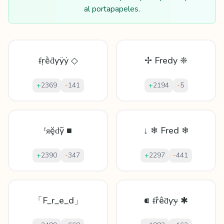
al portapapeles.
ᵮṛḕḋƴÿẏ ◇
✢ Fredy ❈
+
2369
-
141
+
2194
-
5
ᶠᴙḝԁỹ ■
↓ ❄ Fred ❄
+
2390
-
347
+
2297
-
441
「F_r_e_d」
⁌ ᵮȑêƌƴɏ ✱