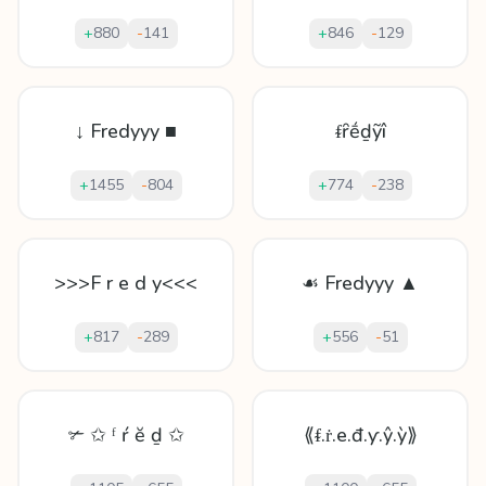
+
880
-
141
+
846
-
129
↓ Fredyyy ■
ᵮȓḗḏỹî
+
1455
-
804
+
774
-
238
>>>F r e d y<<<
☙ Fredyyy ▲
+
817
-
289
+
556
-
51
✃ ✩ ᶠ ŕ ĕ ḏ ✩
⟪ᵮ.ṙ.e.đ.ƴ.ŷ.ỳ⟫