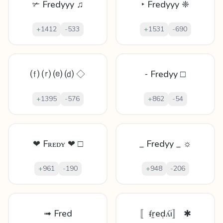
✃ Fredyyy ♫
‣ Fredyyy ❈
+
1412
-
533
+
1531
-
690
⒡ ⒭ ⒠ ⒟ ◇
⁃ Fredyy □
+
1395
-
576
+
862
-
54
❤ Fʀᴇᴅʏ ❤ □
_ Fredyy _ ☼
+
961
-
190
+
948
-
206
➟ Fred
〚ᵮṟеḍʎi〛 ✱