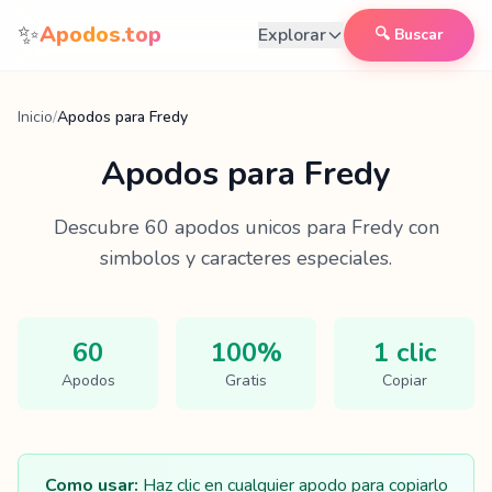
Saltar al contenido
✨
Apodos.top
Explorar
🔍 Buscar
Inicio
/
Apodos para Fredy
Apodos para
Fredy
Descubre
60
apodos unicos para
Fredy
con
simbolos y caracteres especiales.
60
100%
1 clic
Apodos
Gratis
Copiar
Como usar:
Haz clic en cualquier apodo para copiarlo