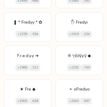
+
2489
-
668
+
1883
-
163
❚ * Fredyy * ✿
✋ Fredyi
+
2259
-
554
+
1919
-
234
F.r.e.d.y.y ➜
❊ ᶠṟȇḋȳƴỹ ◆
+
1985
-
311
+
2292
-
749
★ Fre ◆
➣ oFredyo
+
2005
-
638
+
2043
-
697