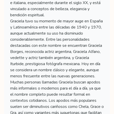
e italiana, especialmente durante el siglo XX, y está
vinculado a conceptos de belleza, elegancia y
bendición espiritual.
Graciela tuvo su momento de mayor auge en España
y Latinoamérica entre las décadas de 1940 y 1970,
aunque actualmente su uso ha disminuido
considerablemente. Entre las personalidades
destacadas con este nombre se encuentran Graciela
Borges, reconocida actriz argentina, Graciela Alfano,
vedette y actriz también argentina, y Graciela
Iturbide, prestigiosa fotógrafa mexicana. Hoy en día
se considera un nombre clásico y elegante, aunque
menos frecuente entre las nuevas generaciones.
Muchas personas llamadas Graciela buscan apodos
más informales o modernos para el día a día, ya que
el nombre completo puede resultar formal en
contextos cotidianos. Los apodos más populares
suelen ser diminutivos cariñosos como Chela, Grace o
Gra, así como variantes más juguetonas que facilitan