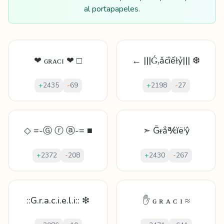
al portapapeles.
❤ ɢʀᴀᴄɪ ❤ □
← |||Ǵᵣǎċȉếɫỷ||| ❆
+
2435
-
69
+
2198
-
27
◇ =-Ⓖ ⓡ ⓐ-= ■
➣ Ḡᵲẳ℀ĭëˡŷ
+
2372
-
208
+
2430
-
267
::G.r.a.c.i.e.l.i:: ❇
✋ ɢ ʀ ᴀ ᴄ ɪ ≈