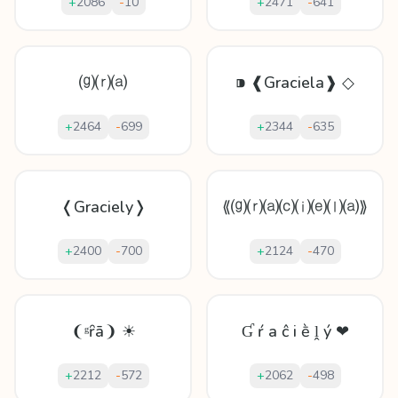
+
2086
-
10
+
2471
-
641
⒢⒭⒜
⁍ ❰Graciela❱ ◇
+
2464
-
699
+
2344
-
635
❬Graciely❭
⟪⒢⒭⒜⒞⒤⒠⒧⒜⟫
+
2400
-
700
+
2124
-
470
❨ᵍȓā❩ ☀
Ɠ ŕ a ĉ і ḕ ḽ ý ❤
+
2212
-
572
+
2062
-
498