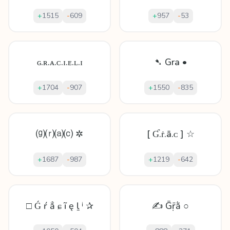
+
1515
-
609
+
957
-
53
ɢ.ʀ.ᴀ.ᴄ.ɪ.ᴇ.ʟ.ɪ
➷ Gra •
+
1704
-
907
+
1550
-
835
⒢⒭⒜⒞ ✲
[ Ɠ.ṙ.ā.ᴄ ] ☆
+
1687
-
987
+
1219
-
642
□ Ǵ ŕ ẳ ɕ ĩ ę ḻ ⁱ ✰
✍ Ḡṝằ ○