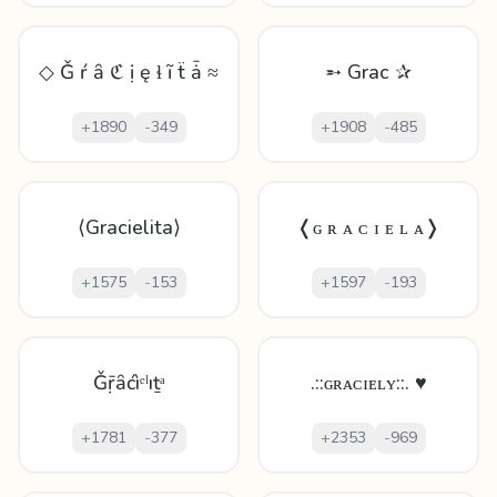
◇ Ǧ ŕ ȃ ℭ ị ę ɬ ĩ ẗ ǡ ≈
➵ Grac ✰
+
1890
-
349
+
1908
-
485
⟨Gracielita⟩
❬ɢ ʀ ᴀ ᴄ ɪ ᴇ ʟ ᴀ❭
+
1575
-
153
+
1597
-
193
Ǧṝȃćìᵉˡıṯᵃ
.::ɢʀᴀᴄɪᴇʟʏ::. ♥
+
1781
-
377
+
2353
-
969