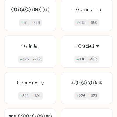
⒢⒭⒜⒞⒤⒠⒧⒤
~ Graciela ~ ♪
+
54
-
226
+
435
-
650
❛ Ǵʳåᶜḯȇᴌₐ
∴ Gracieli ❤
+
475
-
712
+
348
-
587
G r a c i e l y
‹⒢⒭⒜⒞⒤› ♔
+
311
-
604
+
276
-
673
❤ ⒢⒭⒜⒞⒤⒠⒧⒜