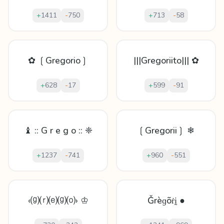
+
1411
-
750
+
713
-
58
✿ ❲Gregorio❳
|||Gregoriito||| ✿
+
628
-
17
+
599
-
91
♝ :: G r e g o :: ❈
❲Gregorii❳ ❄
+
1237
-
741
+
960
-
551
‹⒢⒭⒠⒢⒪› ♔
Ǧrèɡõṙḭ ●