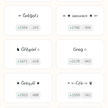
➣ Ḡᵲȅḡọřᵢï
∞ ★ ɢʀᴇɢᴏʀɪʏ ★ ➳
+
1554
-
242
+
1766
-
504
♞ Ḡȑěᶃöɍȋ ○
Greg ○
+
1671
-
418
+
2178
-
943
★ Ḡrėɡₒᵲȋí ★
≡ =-Ǵṝė-= ♛
+
1910
-
688
+
1559
-
341