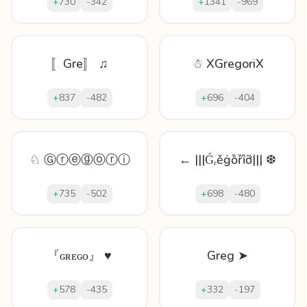
+
730
-
342
+
1341
-
969
〚Gre〛 ♫
☃ XGregoriX
+
837
-
482
+
696
-
404
♘ Ⓖⓡⓔⓖⓞⓡⓘ
← |||Ǵᵣěġȍȑȉỡ||| ❆
+
735
-
502
+
698
-
480
『ɢʀᴇɢᴏ』 ♥
Greg ➤
+
578
-
435
+
332
-
197