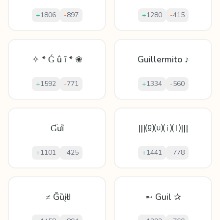
+
1806
-
897
+
1280
-
415
✧ * Ǵ û ī * ❀
Guillermito ♪
+
1592
-
771
+
1334
-
560
Ɠưȉ
|||⒢⒰⒤⒧|||
+
1101
-
425
+
1441
-
778
≠ Ḡȕįłӏ
➵ Guil ✰