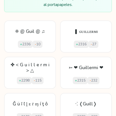
al portapapeles.
❈ @ Guil @ ♫
❚ ɢᴜɪʟʟᴇʀᴍɪ
+
2336
-
10
+
2316
-
27
✤ < G u i l l e r m i
➳ ❤ Guillermi ❤
> △
+
2298
-
115
+
2315
-
232
Ǧ ü ī ľ ḽ ᴇ ṙ ɱ í ţ ô
⁖ ❬Guill❭