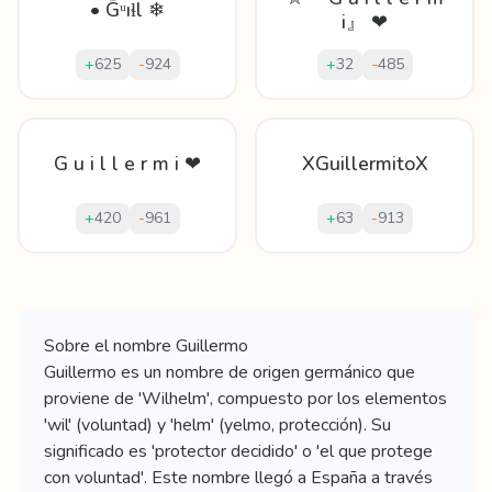
• Ḡᵘıɬl ❄
i』 ❤
+
625
-
924
+
32
-
485
G u i l l e r m i ❤
XGuillermitoX
+
420
-
961
+
63
-
913
Mostrando
60
apodos para
Guillermo
Sobre el nombre
Guillermo
Guillermo es un nombre de origen germánico que
proviene de 'Wilhelm', compuesto por los elementos
'wil' (voluntad) y 'helm' (yelmo, protección). Su
significado es 'protector decidido' o 'el que protege
con voluntad'. Este nombre llegó a España a través