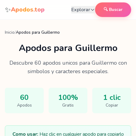
Saltar al contenido
✨
Apodos.top
Explorar
🔍 Buscar
Inicio
/
Apodos para Guillermo
Apodos para
Guillermo
Descubre
60
apodos unicos para
Guillermo
con
simbolos y caracteres especiales.
60
100%
1 clic
Apodos
Gratis
Copiar
Como usar:
Haz clic en cualquier apodo para copiarlo