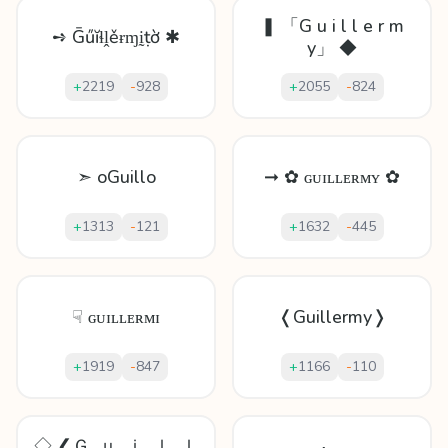
❚ 「G u i l l e r m
➺ Ḡűĭɬḽěɍɱḭṭờ ✱
y」 ◆
+
2219
-
928
+
2055
-
824
➣ oGuillo
➞ ✿ ɢᴜɪʟʟᴇʀᴍʏ ✿
+
1313
-
121
+
1632
-
445
☟ ɢᴜɪʟʟᴇʀᴍɪ
❬Guillermy❭
+
1919
-
847
+
1166
-
110
◇ ❮Ｇ_ｕ_ｉ_ｌ_ｌ