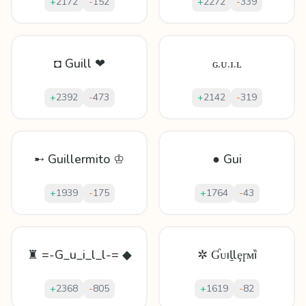
+
2172
-
152
+
2272
-
339
◘ Guill ❤
ɢ.ᴜ.ɪ.ʟ
+
2392
-
473
+
2142
-
319
➸ Guillermito ♔
● Gui
+
1939
-
175
+
1764
-
43
♜ =-G_u_i_l_l-= ◆
✲ Ɠᴜıḻlȩɼᴍȉ
+
2368
-
805
+
1619
-
82