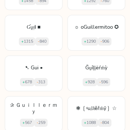
+
1458
-
894
+
1292
-
760
Ɠṷᴉӏɫ ■
☼ oGuillermitoo ✪
+
1315
-
840
+
1290
-
906
➷ Gui •
Ḡṵỉḻḷëŕḿỳ
+
678
-
313
+
928
-
596
✰ Ｇｕｉｌｌｅｒｍ
❃ ❲ᵍuᵢlŀêřḿȳ❳ ☆
ｙ
+
567
-
259
+
1088
-
804