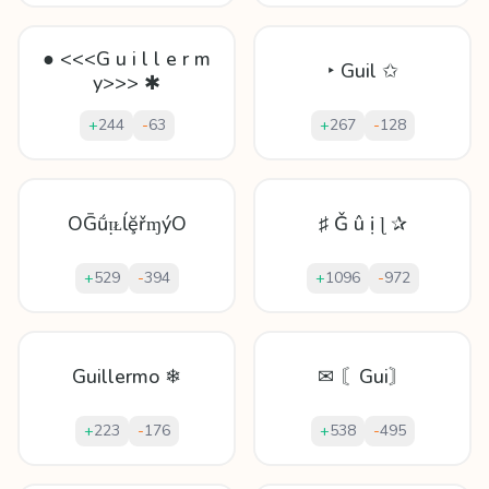
● <<<G u i l l e r m
‣ Guil ✩
y>>> ✱
+
244
-
63
+
267
-
128
OḠṹᴉᴌĺḝřɱýO
♯ Ǧ û ị ɭ ✰
+
529
-
394
+
1096
-
972
Guillermo ❄
✉ 〘Gui〙
+
223
-
176
+
538
-
495