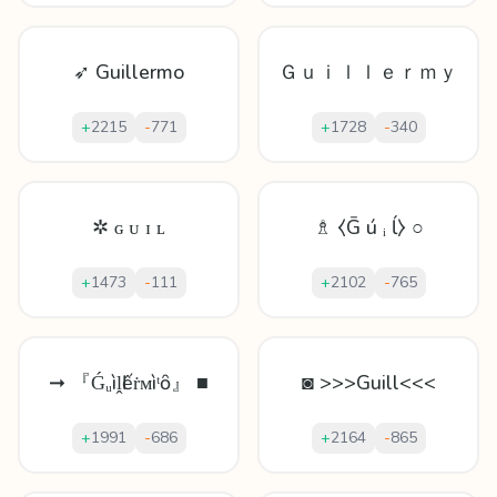
➶ Guillermo
Ｇｕｉｌｌｅｒｍｙ
+
2215
-
771
+
1728
-
340
✲ ɢ ᴜ ɪ ʟ
♗ ⧼Ḡ ú ᵢ ĺ⧽ ○
+
1473
-
111
+
2102
-
765
➞ 『Ǵᵤìḽӏếṙᴍìᵗȏ』 ■
◙ >>>Guill<<<
+
1991
-
686
+
2164
-
865