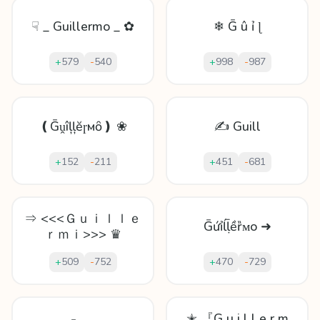
☟ _ Guillermo _ ✿
❄ Ḡ û ỉ ɭ
+
579
-
540
+
998
-
987
❪Ḡṷîļļĕɼмȏ❫ ❀
✍ Guill
+
152
-
211
+
451
-
681
⇒ <<<Ｇｕｉｌｌｅ
Ḡứỉĺḹềȑᴍo ➜
ｒｍｉ>>> ♛
+
509
-
752
+
470
-
729
✭ 『G u i l l e r m