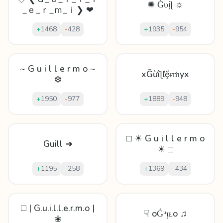
✺ Ǵυịɭ ☼
_ｅ_ｒ_ｍ_ｉ❯ ❤
+
1468
-
428
+
1935
-
954
~ G u i l l e r m o ~
xḠừîɭľḝᵲṁyx
❆
+
1950
-
977
+
1889
-
948
□ ☀ G u i l l e r m o
Guill ➜
☀ □
+
1195
-
258
+
1369
-
434
□ | G.u.i.l.l.e.r.m.o |
☟ oǴᵘᴉᴌo ♫
❀