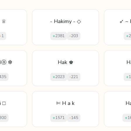
ṃ ♕
- Hakimy - ◇
➶ ~ 
-
1
+
2381
-
203
+
2
ⓐ ❇
Hak ♚
H
435
+
2023
-
221
+
1
i □
✄ H a k
H
300
+
1571
-
145
+
1