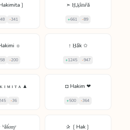
Hakimita❳
➣ H̱ₐḵȋṁíᵗă
48
-
341
+
661
-
89
Hakimi ☼
↑ H̱ầk ✩
58
-
200
+
1245
-
947
ᴋ ɪ ᴍ ɪ ᴛ ᴀ ▲
◘ Hakim ❤
245
-
36
+
500
-
364
 ʰȃḱıɱʸ
✰ ❲Hak❳