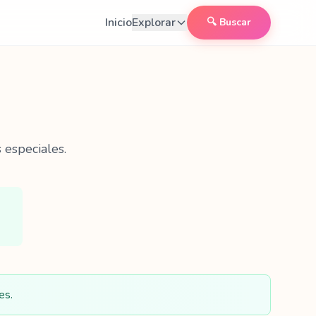
Inicio
Explorar
🔍 Buscar
 especiales.
es.