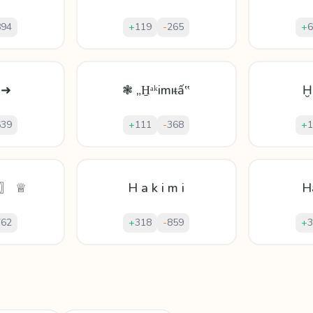
894
+
119
-
265
+
6
 ➜
❃ „H̱ᵃᵏіmıᵵấ‟
Ḫ
639
+
111
-
368
+
1
ĭ〗 ♕
H a k i m i
H
762
+
318
-
859
+
3