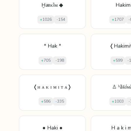
Ḫæᴋȉᴍ ◆
Hakim
+
1026
-
154
+
1707
-
* Hak *
❬Hakimi
+
705
-
198
+
599
-
❬ʜ ᴀ ᴋ ɪ ᴍ ɪ ᴛ ᴀ❭
♙ ʰằƙíᴍ
+
586
-
335
+
1003
-
● Haki ●
H a k i 