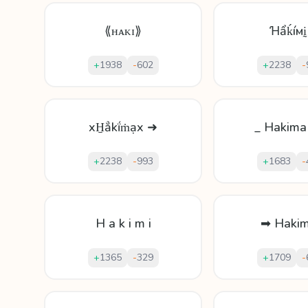
⟪ʜᴀᴋɪ⟫
Ɦẩḱíмḭ
+
1938
-
602
+
2238
-
xH̱ẳkḯṁạx ➜
_ Hakima
+
2238
-
993
+
1683
-
H a k i m i
➡ Hakim
+
1365
-
329
+
1709
-