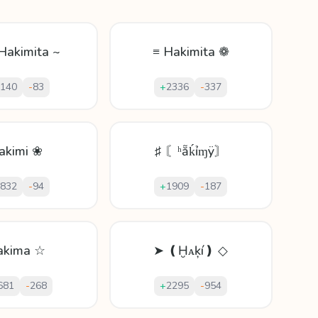
Hakimita ~
≡ Hakimita ❁
140
-
83
+
2336
-
337
akimi ❀
♯ 〘ʰẵḱỉɱÿ〙
832
-
94
+
1909
-
187
akima ☆
➤ ❪Ḫᴀķí❫ ◇
681
-
268
+
2295
-
954