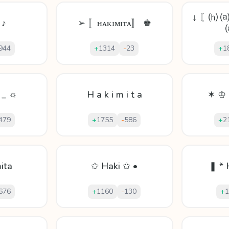
↓ 〘⒣ ⒜
 ♪
➢ 〚ʜᴀᴋɪᴍɪᴛᴀ〛 ♚
944
+
1314
-
23
+
1
 _ ☼
H a k i m i t a
✶ ♔ 
479
+
1755
-
586
+
2
ita
✩ Haki ✩ •
❚ * 
676
+
1160
-
130
+
1