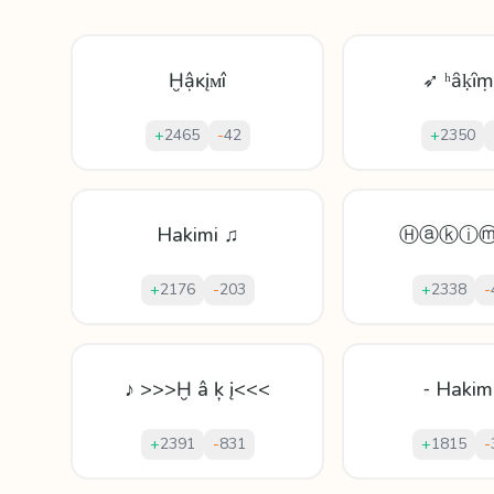
Ḫậĸįᴍî
➶ ʰȃḳȋ
+
2465
-
42
+
2350
Hakimi ♫
Ⓗⓐⓚⓘⓜ
+
2176
-
203
+
2338
-
♪ >>>Ḫ â ķ į<<<
⁃ Hakim
+
2391
-
831
+
1815
-