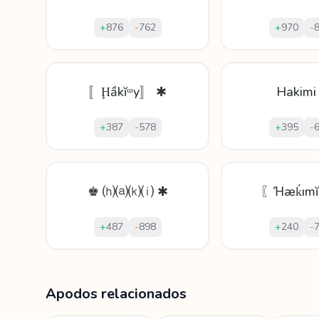
+
876
-
762
+
970
-
〚Ḩầkĭᵚy〛 ✱
Hakimi
+
387
-
578
+
395
-
♚ ⒣⒜⒦⒤ ✱
〖Ɦæḱım
+
487
-
898
+
240
-
Mostrando
60
apodos para
Hakima
Apodos relacionados