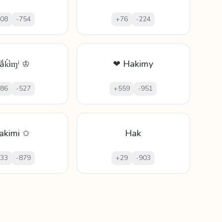
08
-
754
+
76
-
224
ắḱìɱⁱ ♔
❤ Hakimy
86
-
527
+
559
-
951
akimi ✩
Hak
33
-
879
+
29
-
903