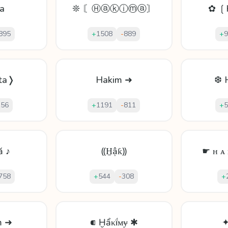
a
❊ 〘Ⓗⓐⓚⓘⓜⓐ〙
✿ ❲
895
+
1508
-
889
+
9
ta❭
Hakim ➜
❆ 
156
+
1191
-
811
+
5
ă ♪
⸨H̱ậƙ⸩
☛ ʜ ᴀ 
758
+
544
-
308
+
m ➜
⁌ Ḫẩκḯᴍɏ ✱
✦