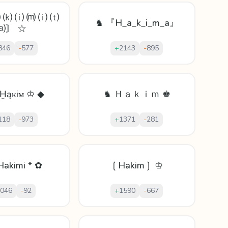
 ⒦ ⒤ ⒨ ⒤ ⒯
♞ 『H_a_k_i_m_a』
⒜〙 ☆
846
-
577
+
2143
-
895
Ḫąκiᴍ ♔ ◆
♞ Ｈａｋｉｍ ♚
118
-
973
+
1371
-
281
Hakimi * ✿
❲Hakim❳ ♔
046
-
92
+
1590
-
667