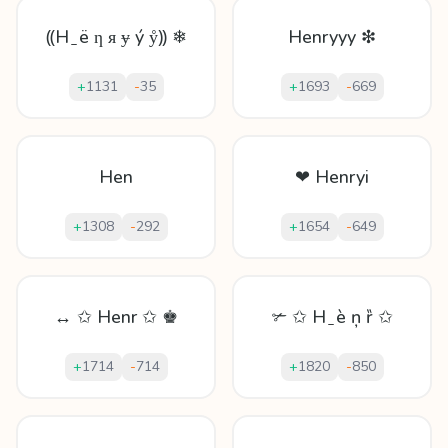
⸨H ̱ ë ƞ ᴙ ɏ ý ẙ⸩ ❄
Henryyy ❇
+
1131
-
35
+
1693
-
669
Hen
❤ Henryi
+
1308
-
292
+
1654
-
649
↔ ✩ Henr ✩ ♚
✃ ✩ H ̱ è ņ ȑ ✩
+
1714
-
714
+
1820
-
850