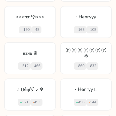
<<<ᵸᴇnřȳі>>>
∙ Henryyy
+
190
-
48
+
165
-
108
⒣ ⒠ ⒩ ⒭ ⒴ ⒴ ⒴
ʜᴇɴʀ ♛
❇
+
512
-
466
+
860
-
832
♪ H̱ẻƞŕẏì ♪ ❇
⁃ Henryy □
+
521
-
493
+
496
-
544