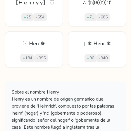
【H e n r y y】 ♡
∴ ‘⒣⒠⒩⒭’
+
25
-
554
+
71
-
685
⁙ Hen ♚
↓ ❄ Henr ❄
+
184
-
995
+
96
-
940
Mostrando
60
apodos para
Henry
Sobre el nombre
Henry
Henry es un nombre de origen germánico que
proviene de 'Heimrich', compuesto por las palabras
'heim' (hogar) y 'ric' (gobernante o poderoso),
significando 'señor del hogar' o 'gobernante de la
casa'. Este nombre llegó a Inglaterra tras la