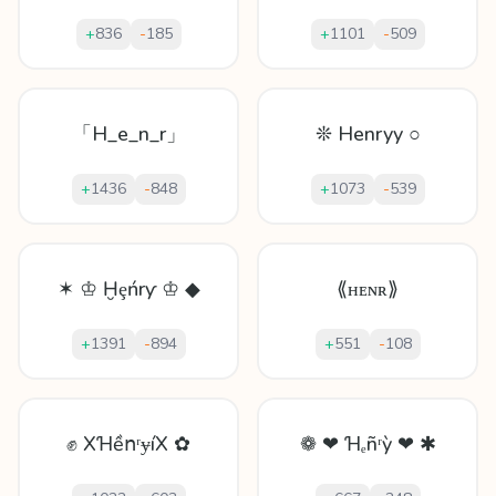
+
836
-
185
+
1101
-
509
「H_e_n_r」
❊ Henryy ○
+
1436
-
848
+
1073
-
539
✶ ♔ Ḫȩńrƴ ♔ ◆
⟪ʜᴇɴʀ⟫
+
1391
-
894
+
551
-
108
✊ XꞪềոʳɏíX ✿
❁ ❤ Ɦₑñʳỳ ❤ ✱