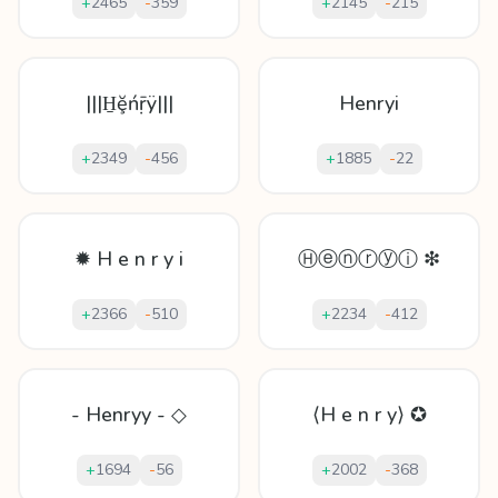
+
2465
-
359
+
2145
-
215
|||H̱ḝńṝÿ|||
Henryi
+
2349
-
456
+
1885
-
22
✹ H e n r y i
Ⓗⓔⓝⓡⓨⓘ ❇
+
2366
-
510
+
2234
-
412
- Henryy - ◇
⟨H e n r y⟩ ✪
+
1694
-
56
+
2002
-
368