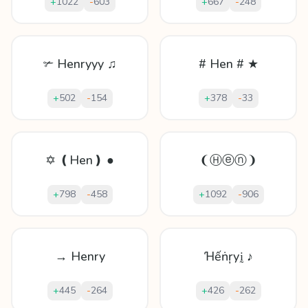
+
1022
-
603
+
667
-
248
✃ Henryyy ♫
# Hen # ★
+
502
-
154
+
378
-
33
✡ ❪Hen❫ ●
❨Ⓗⓔⓝ❩
+
798
-
458
+
1092
-
906
→ Henry
Ɦếṅŗуḭ ♪
+
445
-
264
+
426
-
262