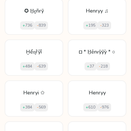
✪ H̱ḙñrȳ
Henryy ♫
+
736
-
839
+
195
-
323
Ḫểɳȑỹî
◘ * H̱ẻnɍȳȳỳ * ○
+
484
-
639
+
37
-
218
Henryi ✩
Henryy
+
384
-
569
+
610
-
976