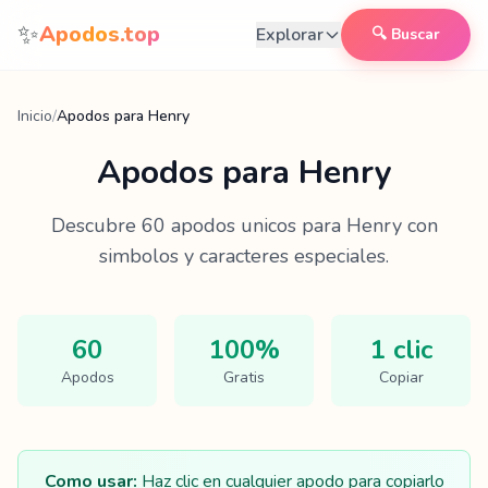
Saltar al contenido
✨
Apodos.top
Explorar
🔍 Buscar
Inicio
/
Apodos para Henry
Apodos para
Henry
Descubre
60
apodos unicos para
Henry
con
simbolos y caracteres especiales.
60
100%
1 clic
Apodos
Gratis
Copiar
Como usar:
Haz clic en cualquier apodo para copiarlo