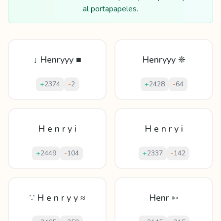
al portapapeles.
↓ Henryyy ■
Henryyy ❈
+
2374
-
2
+
2428
-
64
H e n r y i
H e n r y i
+
2449
-
104
+
2337
-
142
∵ H e n r y y ≈
Henr ➳