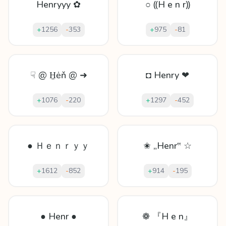
Henryyy ✿
○ ⸨H e n r⸩
+
1256
-
353
+
975
-
81
☟ @ H̱ėň @ ➜
◘ Henry ❤
+
1076
-
220
+
1297
-
452
● Ｈｅｎｒｙｙ
✬ „Henr‟ ☆
+
1612
-
852
+
914
-
195
● Henr ●
❁ 『H e n』