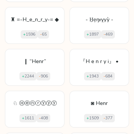
♜ =-H_e_n_r_y-= ◆
- H̱ẹŋᵲỵуỳ -
+
1596
-
65
+
1897
-
469
❙ “Henr”
『H e n r y i』 •
+
2244
-
906
+
1943
-
684
♘ Ⓗⓔⓝⓡⓨⓨⓨ
◙ Henr
+
1611
-
408
+
1509
-
377