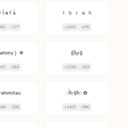
 Ȋ в ȓ ǡ
Ｉ ｂ ｒ ａ ｈ
341
-
177
+
1631
-
476
rahimy❳ ❄
⸨Ȋḇṛ⸩
247
-
244
+
1234
-
243
rahimitax
::Ȋƀʳặħ:: ✿
140
-
205
+
1407
-
490