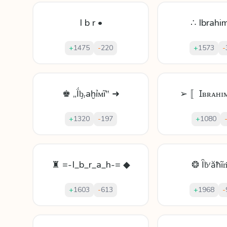
I b r •
∴ Ibrahi
+
1475
-
220
+
1573
-
♚ „Ḯᶀᵣаḫỉᴍĩ‟ ➜
➢ 〚Ɪʙʀᴀʜɪ
+
1320
-
197
+
1080
♜ =-I_b_r_a_h-= ◆
❂ Ȋḃʳăħĩ
+
1603
-
613
+
1968
-