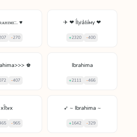
ʙʀᴀʜɪᴍɪ::. ♥
✈ ❤ Ḯᶀṙảɦḯмy ❤
207
-
270
+
2320
-
400
rahima>>> ♚
Ibrahima
072
-
407
+
2111
-
466
xȊƀᵲx
➶ ~ Ibrahima ~
465
-
965
+
1642
-
329