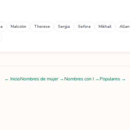
ba
Malcolm
Therese
Sergia
Sefora
Mikhail
Allan
← Inicio
Nombres de mujer
→
Nombres con
I
→
Populares →