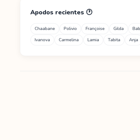
Apodos recientes
🕐
Chaabane
Polivio
Françoise
Gilda
Ba
Ivanova
Carmelina
Lamia
Tabita
Anja