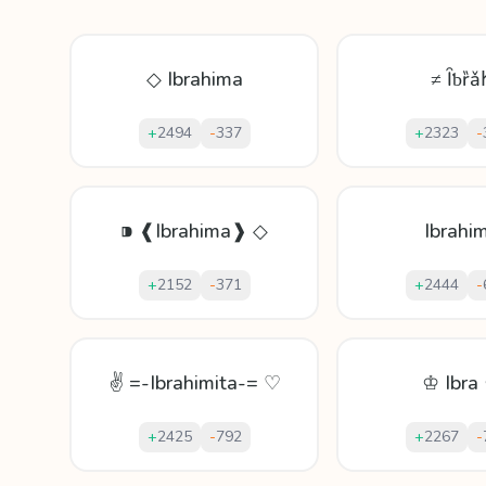
◇ Ibrahima
≠ Ȋƅȑǎ
+
2494
-
337
+
2323
-
⁍ ❰Ibrahima❱ ◇
Ibrahi
+
2152
-
371
+
2444
-
✌ =-Ibrahimita-= ♡
♔ Ibra
+
2425
-
792
+
2267
-