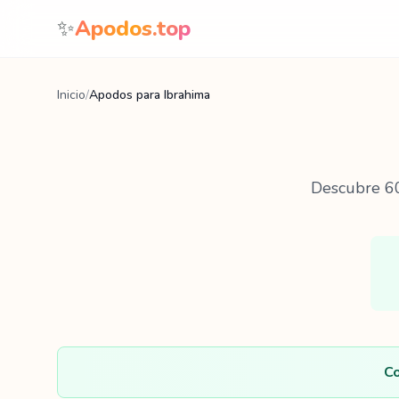
Saltar al contenido
✨
Apodos.top
Inicio
/
Apodos para Ibrahima
Descubre
6
Co