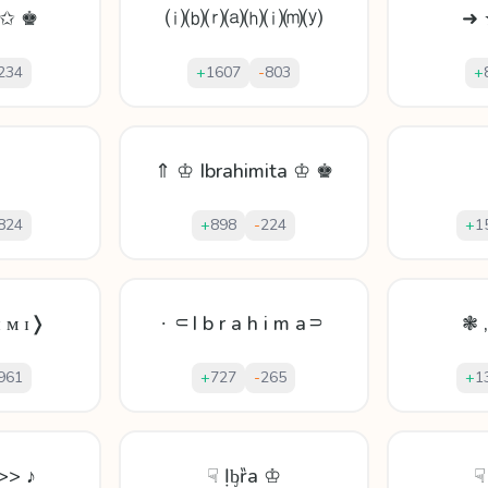
 ✩ ♚
⒤⒝⒭⒜⒣⒤⒨⒴
➜ 
234
+
1607
-
803
+
⇑ ♔ Ibrahimita ♔ ♚
824
+
898
-
224
+
1
ɪ ᴍ ɪ❭
∙ ⸦I b r a h i m a⸧
❃ „
961
+
727
-
265
+
1
>> ♪
☟ Ịᶀȑа ♔
☟