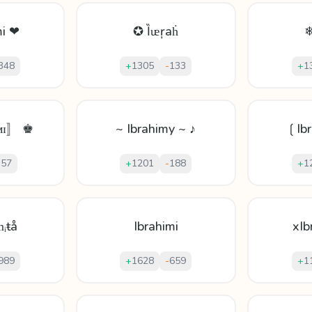
mi ❤
✪ Ȉᵫŗaḣ
❄
348
+
1305
-
133
+
1
ᴍɪ〛 ♚
~ Ibrahimy ~ ♪
❲Ib
-
57
+
1201
-
188
+
1
ṁᵢŧå
Ibrahimi
xIb
989
+
1628
-
659
+
1