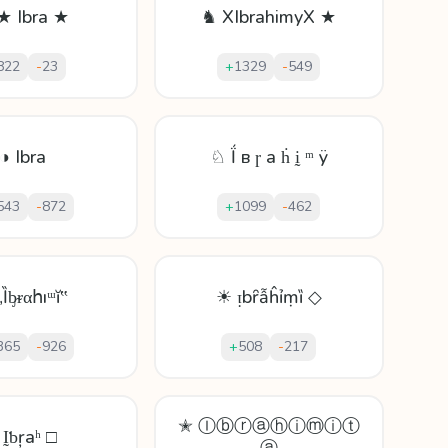
★ Ibra ★
♞ XIbrahimyX ★
822
-
23
+
1329
-
549
◑ Ibra
♘ Ḯ в ɼ a ḣ ḭ ᵐ ÿ
543
-
872
+
1099
-
462
Ȉᶀᵲαհıᵚĭ‟
☀ ᴉbȓẫĥỉṃȉ ◇
365
-
926
+
508
-
217
✭ Ⓘⓑⓡⓐⓗⓘⓜⓘⓣ
 Ḭƅŗaʰ □