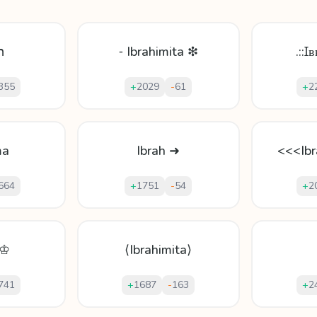
հ
⁃ Ibrahimita ❇
.::Ɪ
355
+
2029
-
61
+
2
ma
Ibrah ➜
<<<Ib
664
+
1751
-
54
+
2
 ♔
⟨Ibrahimita⟩
741
+
1687
-
163
+
2