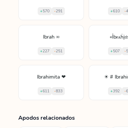
+
570
-
291
+
610
-
Ibrah ∞
«Ỉbᵲᴀḧį
+
227
-
251
+
507
-
Ibrahimita ❤
☀ # Ibrah
+
611
-
833
+
392
-
Mostrando
60
apodos para
Ibrahima
Apodos relacionados