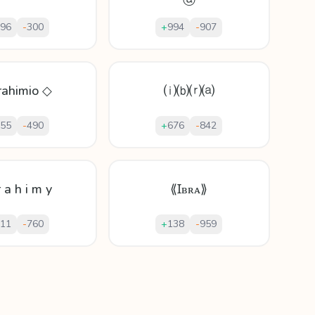
ⓐ
96
-
300
+
994
-
907
rahimio ◇
⒤⒝⒭⒜
55
-
490
+
676
-
842
r a h i m y
⟪Ɪʙʀᴀ⟫
11
-
760
+
138
-
959