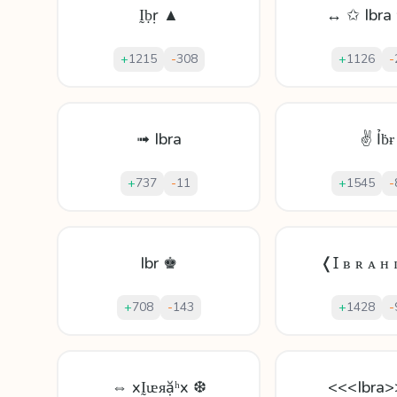
Ḭḅṛ ▲
↔ ✩ Ibra
+
1215
-
308
+
1126
-
➟ Ibra
✌ Ỉḃɍ
+
737
-
11
+
1545
-
Ibr ♚
❬Ɪ ʙ ʀ ᴀ ʜ 
+
708
-
143
+
1428
-
⇔ xḬᵫᴙặʰx ❆
<<<Ibra>