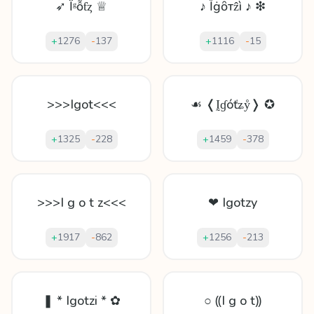
➶ Ḯᵍỗƭȥ ♕
♪ Ȉġȏтẑì ♪ ❇
+
1276
-
137
+
1116
-
15
>>>Igot<<<
☙ ❬Ḭɠóťʑẙ❭ ✪
+
1325
-
228
+
1459
-
378
>>>I g o t z<<<
❤ Igotzy
+
1917
-
862
+
1256
-
213
❚ * Igotzi * ✿
○ ⸨I g o t⸩