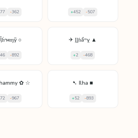
77
-
362
+
452
-
507
Ȋḹḣᵃмɱỹ ○
✈ Ḭḽɦẩᵐỵ ▲
46
-
892
+
2
-
468
lhammy ✿ ☆
➷ Ilha ■
72
-
967
+
52
-
893