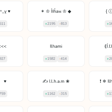
ᵐ_ỵ ♥
✶ ♔ Ỉɫĥaᴍ ♔ ◆
{ 
611
+
2195
-
813
+
1
<<<
Ilhami
⟪Ỉ.ľ
927
+
1582
-
414
+
2
』 ♥
✍ I.l.h.a.m ❀
❗ ❄ I
759
+
1162
-
315
+
1