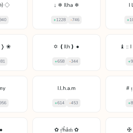
⒜ ◇
↓ ❄ Ilha ❄
I 
940
+
1228
-
746
+
1
m❭ ❀
✡ ❪Ilh❫ ●
♝ :: I
481
+
658
-
344
+
9
my
I.l.h.a.m
# ᴉ
956
+
614
-
453
+
8
 ●
✿ ᴉˡĥảḿ ✿
✠ 