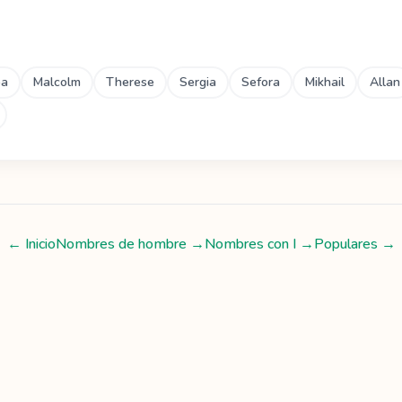
ba
Malcolm
Therese
Sergia
Sefora
Mikhail
Allan
← Inicio
Nombres de hombre
→
Nombres con
I
→
Populares →