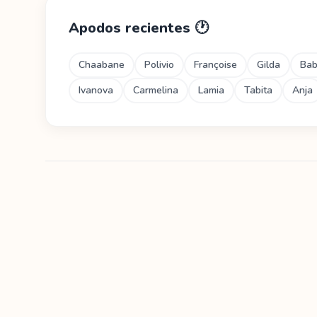
Apodos recientes
🕐
Chaabane
Polivio
Françoise
Gilda
Ba
Ivanova
Carmelina
Lamia
Tabita
Anja