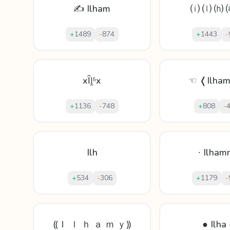
✍ Ilham
⒤ ⒧ ⒣ 
+
1489
-
874
+
1443
-
xȊḽʱx
☜ ❬Ilha
+
1136
-
748
+
808
-
Ilh
∙ Ilham
+
534
-
306
+
1179
-
⸨Ｉ ｌ ｈ ａ ｍ ｙ⸩
● Ilha