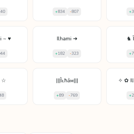
740
+
834
-
807
+
3
i ~ ♥
Ilhami ➜
♞ 
944
+
182
-
323
+
7
 ] ☆
|||Ȉᴌħảм|||
✧ ✿ I
48
+
89
-
769
+
2