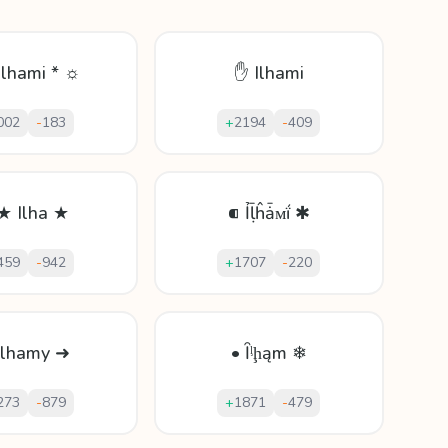
Ilhami * ☼
✋ Ilhami
002
-
183
+
2194
-
409
★ Ilha ★
⁌ Ỉḹĥǡᴍḯ ✱
459
-
942
+
1707
-
220
Ilhamy ➜
• Ȋᶪḩąm ❄
273
-
879
+
1871
-
479