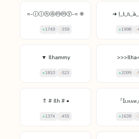
=-Ⓘⓛⓗⓐⓜⓜⓨ-= ❈
➜ Ị_ŀ_ɦ_à_
+
1749
-
359
+
1998
-
▼ Ilhammy
>>>Ilha
+
1810
-
523
+
2099
-
⇑ # Ilh # •
『Ɪʟʜᴀᴍ
+
1374
-
455
+
1638
-