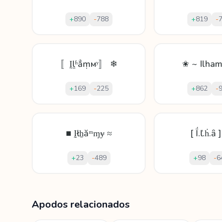
+
890
-
788
+
819
-
〚Ḭḻʱẳṃмʸ〛 ❄
✬ ~ Ilham
+
169
-
225
+
862
-
■ Ḭłẖăᵐɱɏ ≈
[ Ḯ.ľ.ḣ.ȃ
+
23
-
489
+
98
-
6
Mostrando
60
apodos para
Ilham
Apodos relacionados