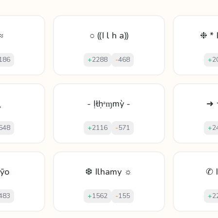
≈
○ ⸨I l h a⸩
❉ * 
186
+
2288
-
468
+
2
△
- Ịłḥᵃɱmỳ -
➜ 
648
+
2116
-
571
+
2
mȳo
❆ Ilhamy ☼
✆ 
483
+
1562
-
155
+
2