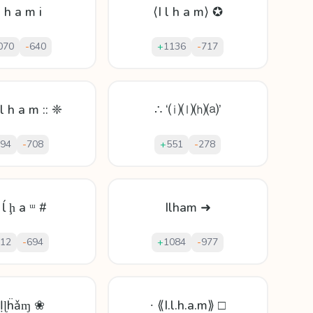
l h a m i
⟨I l h a m⟩ ✪
070
-
640
+
1136
-
717
 l h a m :: ❈
∴ ‘⒤⒧⒣⒜’
94
-
708
+
551
-
278
 ĺ ḩ a ᵚ #
Ilham ➜
12
-
694
+
1084
-
977
Ịɭḧǎɱ ❀
∙ ⟪I.l.h.a.m⟫ □