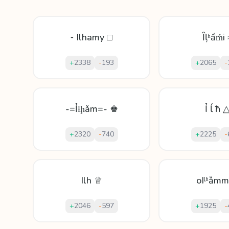
⁃ Ilhamy □
Ȋḷʰẩḿi 
+
2338
-
193
+
2065
-
-=Ỉƚḩǎm=- ♚
Ỉ ĺ ħ 
+
2320
-
740
+
2225
-
Ilh ♕
oIᶪʱȁm
+
2046
-
597
+
1925
-