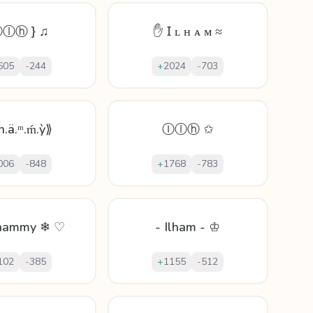
Ⓘⓛⓗ } ♫
✋ Ɪ ʟ ʜ ᴀ ᴍ ≈
605
-
244
+
2024
-
703
.h.ä.ᵐ.ḿ.ỳ⟫
Ⓘⓛⓗ ✩
006
-
848
+
1768
-
783
lhammy ❄ ♡
- Ilham - ♔
102
-
385
+
1155
-
512