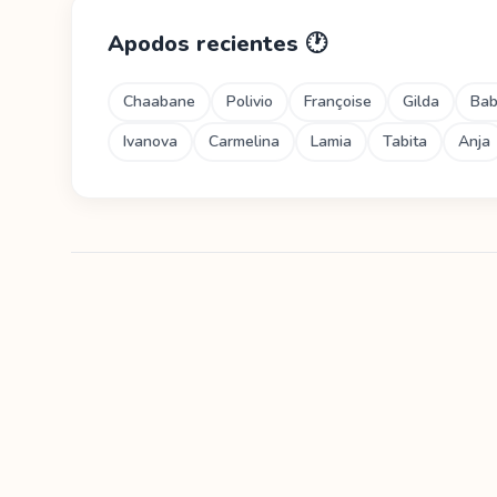
Apodos recientes
🕐
Chaabane
Polivio
Françoise
Gilda
Ba
Ivanova
Carmelina
Lamia
Tabita
Anja