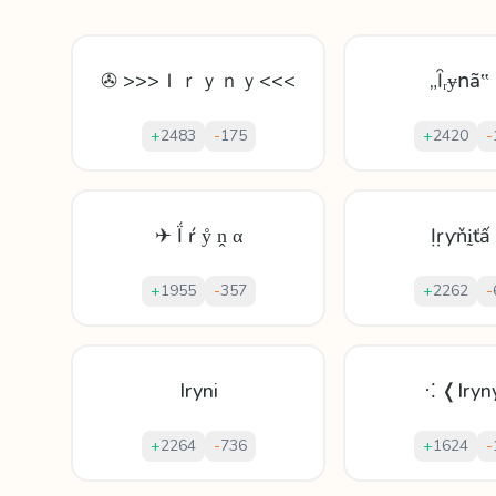
✇ >>>Ｉｒｙｎｙ<<<
„Ȋᵣɏոã‟
+
2483
-
175
+
2420
-
✈ Ḯ ŕ ẙ ṋ α
Ịṛƴňḭťấ
+
1955
-
357
+
2262
-
Iryni
⁖ ❬Iry
+
2264
-
736
+
1624
-