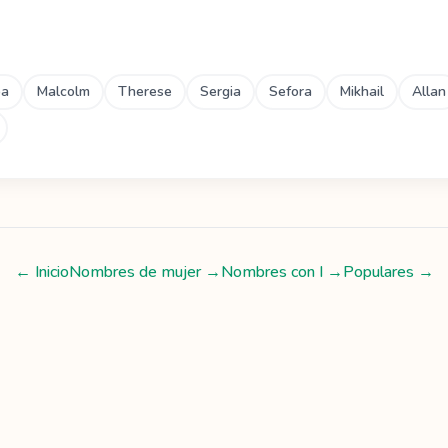
ba
Malcolm
Therese
Sergia
Sefora
Mikhail
Allan
← Inicio
Nombres de mujer
→
Nombres con
I
→
Populares →