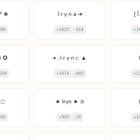
 * ❀
I r y n a ➜
[ Ḯ
-
89
+
1623
-
514
+
1
y⟩ ✪
• ::I r y n i:: ▲
559
+
1474
-
445
+
1
 □
★ Iryn ★ ✰
-
60
+
935
-
25
+
1