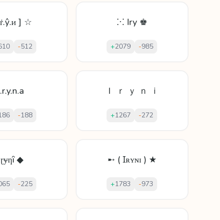
.ṙ.ŷ.ᴎ ] ☆
⁙ Iry ♚
610
-
512
+
2079
-
985
I.r.y.n.a
Ｉ ｒ ｙ ｎ ｉ
186
-
188
+
1267
-
272
Ịɽɏƞȋ ◆
➸ ( Ɪʀʏɴɪ ) ★
065
-
225
+
1783
-
973