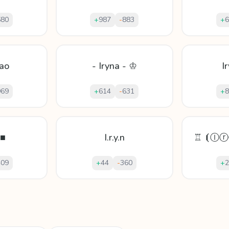
580
+
987
-
883
+
6
nao
- Iryna - ♔
I
969
+
614
-
631
+
8
 ■
I.r.y.n
♖ ⦗Ⓘ
409
+
44
-
360
+
2