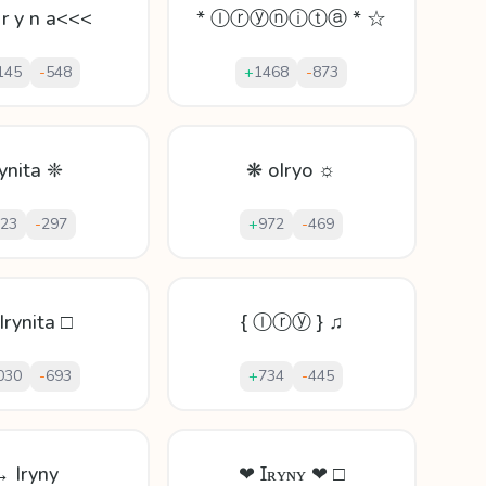
 r y n a<<<
* Ⓘⓡⓨⓝⓘⓣⓐ * ☆
145
-
548
+
1468
-
873
rynita ❈
❋ oIryo ☼
23
-
297
+
972
-
469
Irynita □
{ Ⓘⓡⓨ } ♫
030
-
693
+
734
-
445
 Iryny
❤ Ɪʀʏɴʏ ❤ □