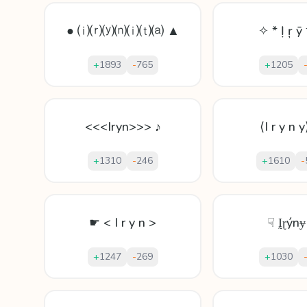
● ⒤⒭⒴⒩⒤⒯⒜ ▲
✧ * Ị ŗ ȳ
+
1893
-
765
+
1205
<<<Iryn>>> ♪
⟨I r y n 
+
1310
-
246
+
1610
-
☛ < I r y n >
☟ Ḭɽýnɏ
+
1247
-
269
+
1030