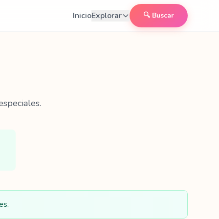
Inicio
Explorar
🔍 Buscar
especiales.
es.