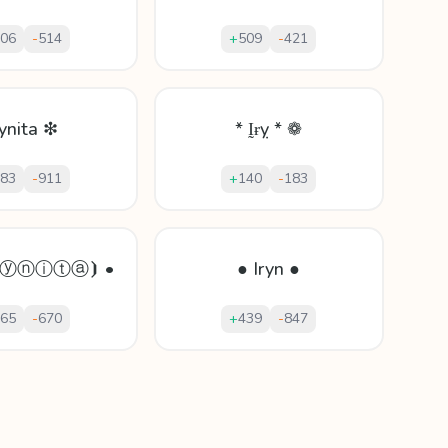
06
-
514
+
509
-
421
rynita ❇
* Ḭɍỵ * ❁
83
-
911
+
140
-
183
ⓡⓨⓝⓘⓣⓐ⦘ •
● Iryn ●
65
-
670
+
439
-
847