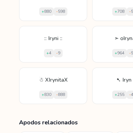
+
880
-
598
+
708
-
:: Iryni ::
➣ oIry
+
4
-
9
+
964
-
☃ XIrynitaX
➷ Iryn
+
830
-
888
+
255
-
Mostrando
60
apodos para
Iryna
Apodos relacionados