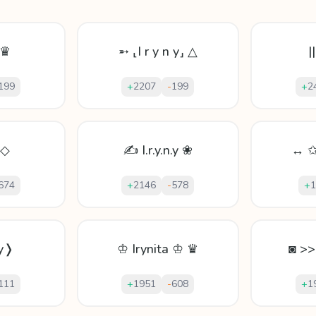
 ♛
➵ ⸤I r y n y⸥ △
|
199
+
2207
-
199
+
2
 ◇
✍ I.r.y.n.y ❀
↔ ✩
674
+
2146
-
578
+
1
ny❭
♔ Irynita ♔ ♛
◙ >>
111
+
1951
-
608
+
1