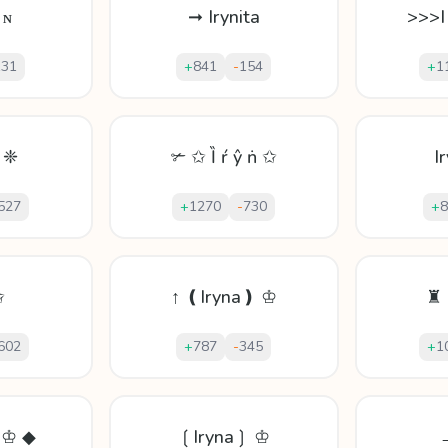
 ɴ
➞ Irynita
>>>I
131
+
841
-
154
+
1
a ❈
✃ ✩ Ȉ ŕ ŷ ṅ ✩
I
527
+
1270
-
730
+
8
✩
↑ ❪Iryna❫ ♔
♜ 
602
+
787
-
345
+
1
 ♔ ◆
❲Iryna❳ ♔
→