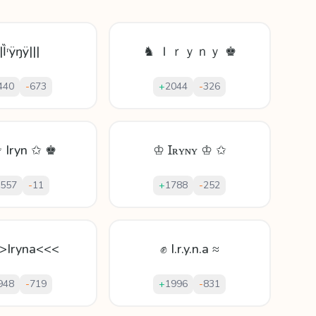
||Ȉʳÿŋÿ|||
♞ Ｉｒｙｎｙ ♚
440
-
673
+
2044
-
326
 Iryn ✩ ♚
♔ Ɪʀʏɴʏ ♔ ✩
557
-
11
+
1788
-
252
>Iryna<<<
✊ I.r.y.n.a ≈
948
-
719
+
1996
-
831