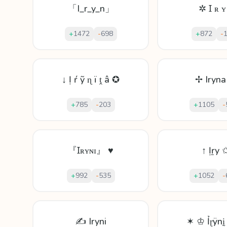
「I_r_y_n」
✲ Ɪ ʀ ʏ
+
1472
-
698
+
872
-
↓ Ị ŕ ỹ ɳ ï ṱ â ✪
✢ Iryn
+
785
-
203
+
1105
-
『Ɪʀʏɴɪ』 ♥
↑ Ịṟy 
+
992
-
535
+
1052
-
✍ Iryni
✶ ♔ Ỉɽÿnḭ