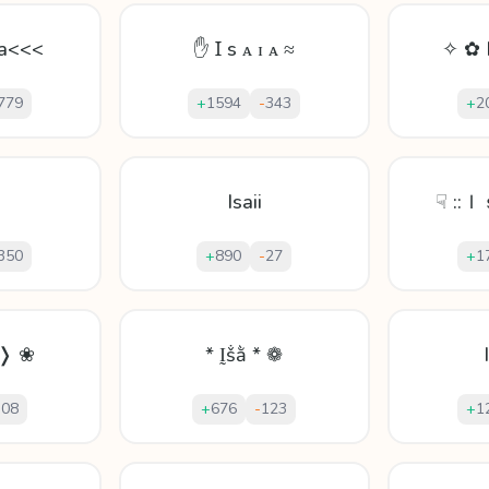
 a<<<
✋ Ɪ s ᴀ ɪ ᴀ ≈
✧ ✿ 
779
+
1594
-
343
+
2
Isaii
☟ ::
350
+
890
-
27
+
1
y❭ ❀
* Ḭṧằ * ❁
308
+
676
-
123
+
1