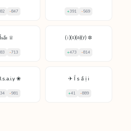
82
-
847
+
391
-
569
Ỉᵴắı ♕
⒤⒮⒜⒴ ✲
83
-
713
+
473
-
814
.s.a.i.y ❀
✈ Ḯ ѕ ầ ị i
34
-
981
+
41
-
889