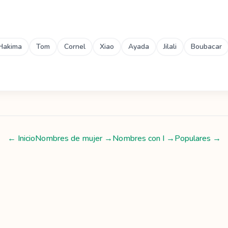
Hakima
Tom
Cornel
Xiao
Ayada
Jilali
Boubacar
← Inicio
Nombres de mujer
→
Nombres con
I
→
Populares →