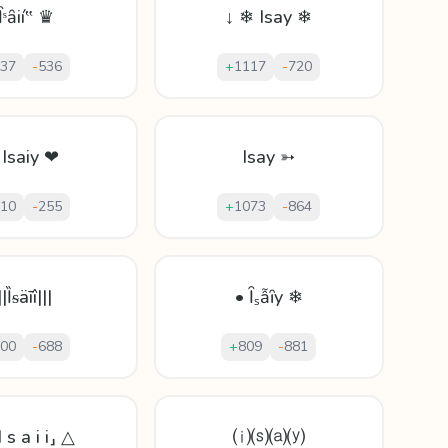
Ȋˢȃіí‟ ♛
↓ ❄ Isay ❄
37
-
536
+
1117
-
720
 Isaiy ❤
Isay ➳
10
-
255
+
1073
-
864
||Ȉᵴäīî|||
• Ȋₛẫȋy ❄
00
-
688
+
809
-
881
 s a i i⸥ △
⒤⒮⒜⒴