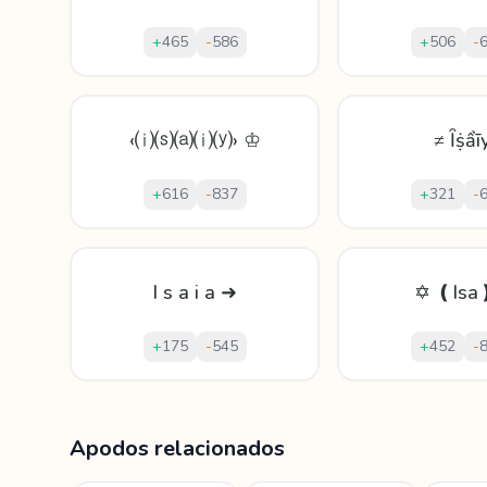
+
465
-
586
+
506
-
‹⒤⒮⒜⒤⒴› ♔
≠ Ȋṩẩī
+
616
-
837
+
321
-
I s a i a ➜
✡ ❪Isa
+
175
-
545
+
452
-
Mostrando
60
apodos para
Isaia
Apodos relacionados