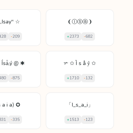
„Isay‟ ☆
❨Ⓘⓢⓐ❩
428
-
209
+
2373
-
682
Ḯsǡᵢý @ ✱
✃ ✩ Ȉ ѕ å ẙ ✩
480
-
875
+
1710
-
132
s a i a⟩ ✪
「I_s_a_i」
831
-
335
+
1513
-
123