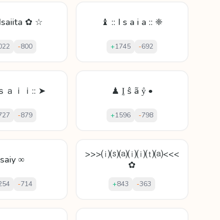
Isaiita ✿ ☆
♝ :: I s a i a :: ❈
022
-
800
+
1745
-
692
Ｉｓａｉｉ:: ➤
♟ Ḭ ŝ ã ẙ •
727
-
879
+
1596
-
798
>>>⒤⒮⒜⒤⒤⒯⒜<<<
Isaiy ∞
✿
254
-
714
+
843
-
363