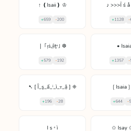
↑ ❪Isaii❫ ♔
♪ >>>Ỉ ś å
+
659
-
200
+
1128
-
❘ ｢ᴉṡₐịìṯᵃ｣ ❆
• Isai
+
579
-
192
+
1357
-
➷ [ Ȋ_ş_ấ_ⁱ_ì_ᴛ_ậ ] ❈
❲Isaia
+
196
-
28
+
644
-
I ѕ ᵃ ì
✩ Isay 