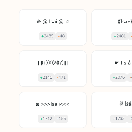
❈ @ Isai @ ♫
⟪Ɪsᴀʏ
+
2485
-
48
+
2481
|||⒤⒮⒜⒴|||
☛ I ѕ ẳ
+
2141
-
471
+
2076
-
◙ >>>Isaii<<<
✌ Ỉšẳ
+
1712
-
155
+
1733
-