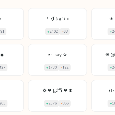
⟫
♗ ⧼Ȋ ś ḁ ì⧽ ○
✬ 
-
91
+
2402
-
68
+
2
 ◆
➵ Isay ✰
☀ @ 
427
+
1730
-
122
+
2
❁ ❤ Ḭₛâḯẫ ❤ ✱
⟨I 
203
+
2376
-
866
+
1