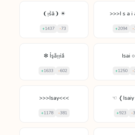
❨ᴉṥā❩ ☀
>>>I s a i
+
1437
-
73
+
2094
-
❇ Ỉşẵᴉᴉṫắ
Isai ○
+
1633
-
602
+
1250
-
>>>Isay<<<
☜ ❬Isai
+
1178
-
381
+
923
-