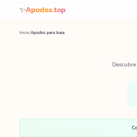
Saltar al contenido
✨
Apodos.top
Inicio
/
Apodos para Isaia
Descubr
Co