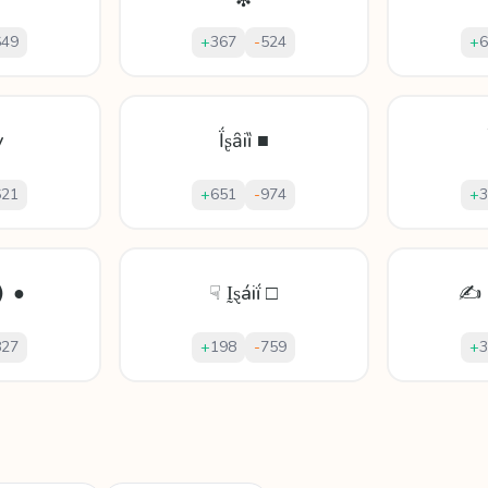
❇
649
+
367
-
524
+
6
у
Ḯʂȃіȉ ■
621
+
651
-
974
+
3
❫ ●
☟ Ḭȿáiḯ □
✍ I
827
+
198
-
759
+
3