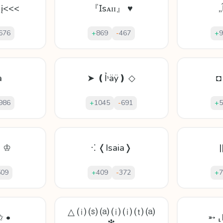
 į<<<
『Ɪsᴀɪɪ』 ♥
„
676
+
869
-
467
+
9
a
➤ ❪Ỉˢäÿ❫ ◇
◘
986
+
1045
-
691
+
5
❳ ♔
⁖ ❬Isaia❭
|
509
+
409
-
372
+
7
△ ⒤ ⒮ ⒜ ⒤ ⒤ ⒯ ⒜
✩ •
➵ ⸤I