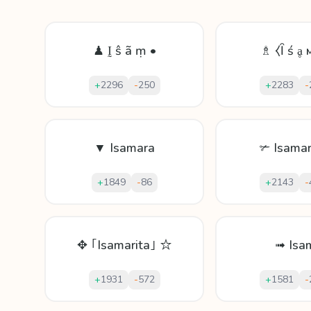
♟ Ḭ ŝ ã ṃ •
♗ ⧼Ȋ ś ḁ 
+
2296
-
250
+
2283
-
▼ Isamara
✃ Isama
+
1849
-
86
+
2143
-
✥ ｢Isamarita｣ ☆
➟ Isa
+
1931
-
572
+
1581
-