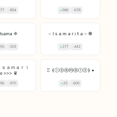
77
-
854
+
586
-
678
Isama ❈
~ I s a m a r i t a ~ ❆
55
-
303
+
277
-
442
<Ｉｓａｍａｒｉ
♖ ⦗Ⓘⓢⓐⓜⓐⓡⓨ⦘ •
ａ>>> ♛
96
-
970
+
25
-
600