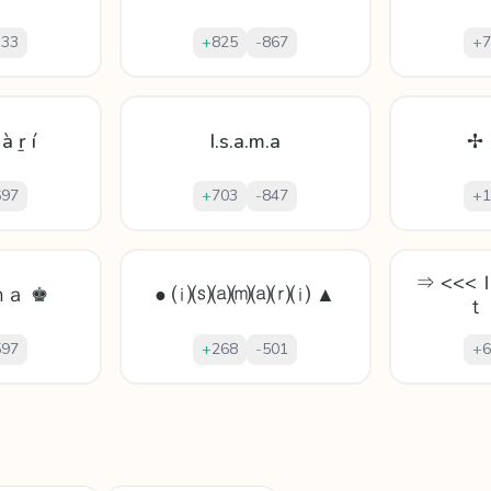
333
+
825
-
867
+
7
à ṟ í
I.s.a.m.a
✢ 
697
+
703
-
847
+
1
⇒ <<
ａ ♚
● ⒤⒮⒜⒨⒜⒭⒤ ▲
ｔ
597
+
268
-
501
+
6