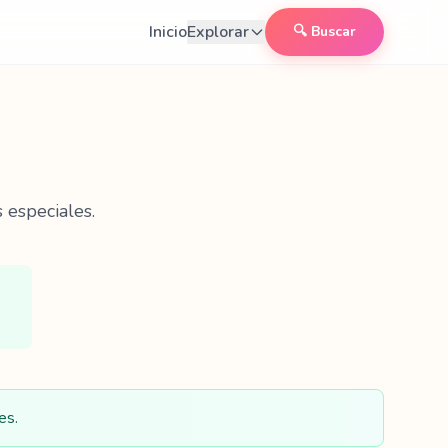
Inicio
Explorar
🔍 Buscar
 especiales.
es.