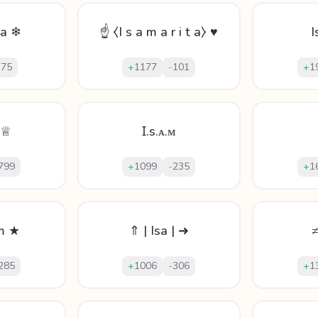
ra ❄
☝ ⧼I s a m a r i t a⧽ ♥
I
-
75
+
1177
-
101
+
1
 ♕
Ɪ.s.ᴀ.ᴍ
799
+
1099
-
235
+
1
m ★
⇑ | Isa | ➜
≠
285
+
1006
-
306
+
1