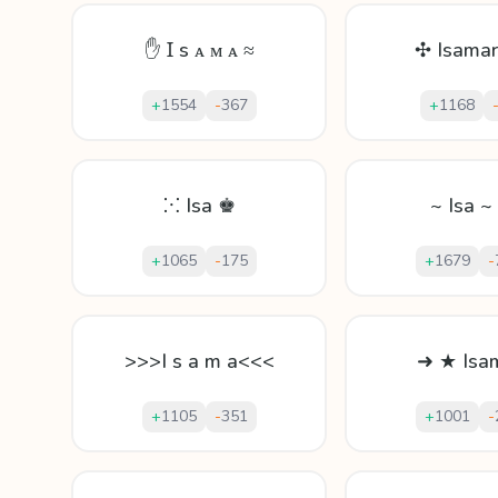
✋ Ɪ s ᴀ ᴍ ᴀ ≈
✣ Isama
+
1554
-
367
+
1168
⁙ Isa ♚
~ Isa ~
+
1065
-
175
+
1679
-
>>>I s a m a<<<
➜ ★ Isa
+
1105
-
351
+
1001
-