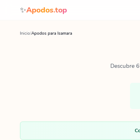
Saltar al contenido
✨
Apodos.top
Inicio
/
Apodos para Isamara
Descubre
6
Co