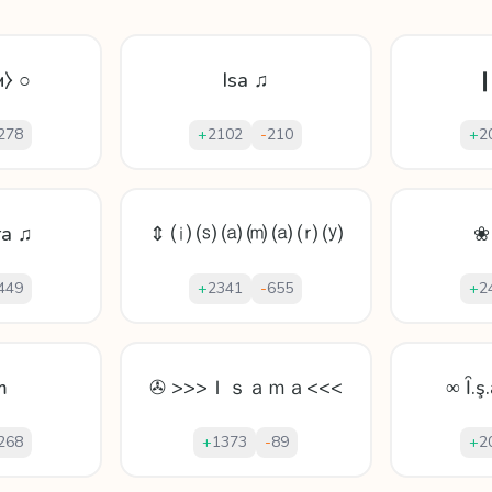
м⧽ ○
Isa ♫
❙
278
+
2102
-
210
+
2
ra ♫
⇕ ⒤ ⒮ ⒜ ⒨ ⒜ ⒭ ⒴
❀
449
+
2341
-
655
+
2
m
✇ >>>Ｉｓａｍａ<<<
∞ Ȋ.ş
268
+
1373
-
89
+
2