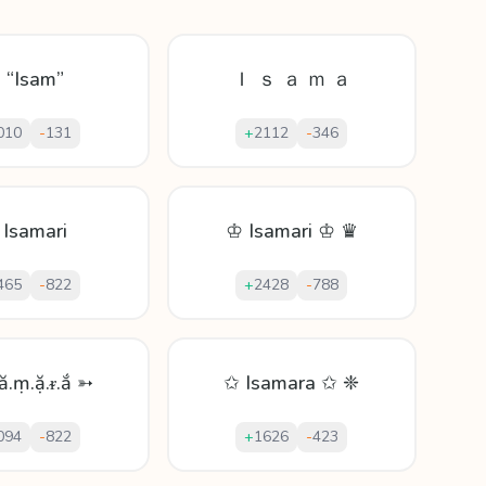
 “Isam”
Ｉ ｓ ａ ｍ ａ
010
-
131
+
2112
-
346
 Isamari
♔ Isamari ♔ ♛
465
-
822
+
2428
-
788
.ă.ṃ.ặ.ᵲ.ắ ➳
✩ Isamara ✩ ❈
094
-
822
+
1626
-
423