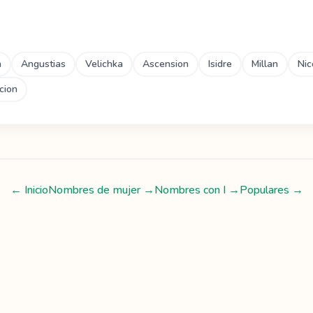
a
Angustias
Velichka
Ascension
Isidre
Millan
Nic
cion
← Inicio
Nombres de mujer
→
Nombres con
I
→
Populares →