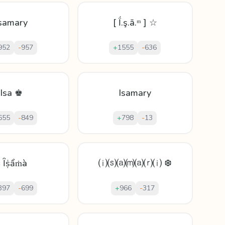
samary
[ Ḯ.ş.ā.ᵐ ] ☆
952
-
957
+
1555
-
636
Isa ♚
Isamary
655
-
849
+
798
-
13
 Ȋṩẩṁà
⒤⒮⒜⒨⒜⒭⒤ ❆
397
-
699
+
966
-
317