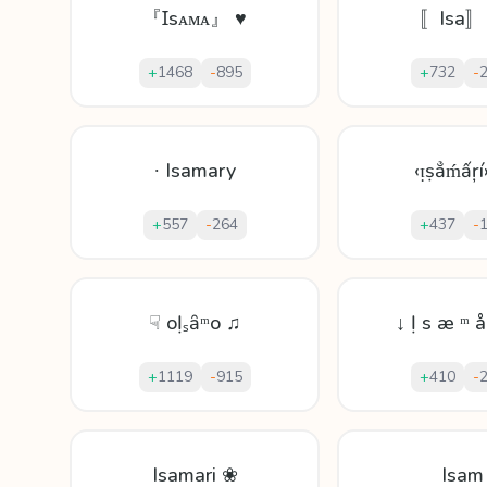
『Ɪsᴀᴍᴀ』 ♥
〚Isa〛
+
1468
-
895
+
732
-
∙ Isamary
‹ᴉṣẳḿấŗí
+
557
-
264
+
437
-
☟ oỊₛȃᵐo ♫
↓ Ị ѕ æ ᵐ å
+
1119
-
915
+
410
-
Isamari ❀
Isam