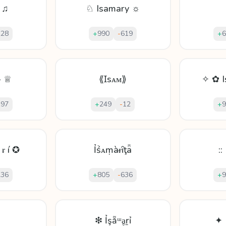
 ♫
♘ Isamary ☼
228
+
990
-
619
+
6
› ♕
⟪Ɪsᴀᴍ⟫
✧ ✿ I
197
+
249
-
12
+
9
 ɍ í ✪
Ỉṥᴀṃàᵲȋţǟ
::
236
+
805
-
636
+
9
❇ Ỉşẵᵚḁṟỉ
✦ 