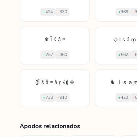
+
424
-
330
+
369
-
❄ Ȋ ś ậ ᵐ
◇ Ị ѕ ả ṃ 
+
257
-
360
+
562
-
⸨Ȉ ŝ ẵ ᵐ ȁ ŗ ẙ⸩ ❄
♞ Ｉｓａｍ
+
738
-
910
+
423
-
Mostrando
60
apodos para
Isamara
Apodos relacionados