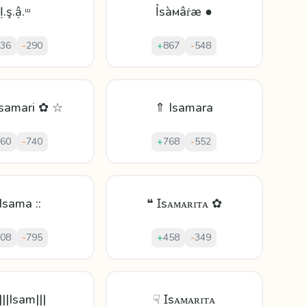
Ị.ş.ậ.ᵚ
Ỉsàмâṙæ ●
36
-
290
+
867
-
548
samari ✿ ☆
⇑ Isamara
60
-
740
+
768
-
552
 Isama ::
❝ Ɪsᴀᴍᴀʀɪᴛᴀ ✿
08
-
795
+
458
-
349
|||Isam|||
☟ Ɪsᴀᴍᴀʀɪᴛᴀ