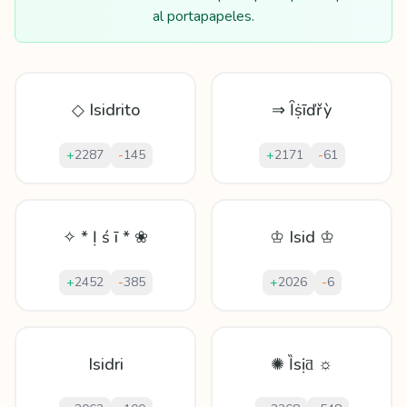
al portapapeles.
◇ Isidrito
⇒ Ȋṩīďřỳ
+
2287
-
145
+
2171
-
61
✧ * Ị ś ī * ❀
♔ Isid ♔
+
2452
-
385
+
2026
-
6
Isidri
✺ Ȉsịƌ ☼