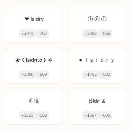
❤ Isidry
Ⓘ ⓢ ⓘ
+
2041
-
703
+
2068
-
868
❀ ❨Isidrito❩ ✲
● Ｉｓｉｄｒｙ
+
1858
-
669
+
1765
-
582
✌ Ỉšị
Ịṥĭďɍⁱ ♔
+
1283
-
169
+
1667
-
605