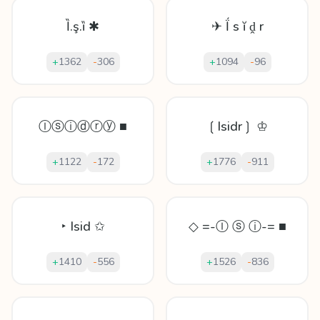
Ȉ.ş.ȉ ✱
✈ Ḯ ѕ ĭ ḓ r
+
1362
-
306
+
1094
-
96
Ⓘⓢⓘⓓⓡⓨ ■
❲Isidr❳ ♔
+
1122
-
172
+
1776
-
911
‣ Isid ✩
◇ =-Ⓘ ⓢ ⓘ-= ■
+
1410
-
556
+
1526
-
836