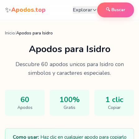
Saltar al contenido
✨
Apodos.top
Explorar
🔍 Buscar
Inicio
/
Apodos para Isidro
Apodos para
Isidro
Descubre
60
apodos unicos para
Isidro
con
simbolos y caracteres especiales.
60
100%
1 clic
Apodos
Gratis
Copiar
Como usar:
Haz clic en cualquier apodo para copiarlo