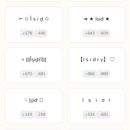
✃ ✩ Ȉ ѕ ï ḏ ✩
➜ ★ Isid ★
+
578
-
490
+
643
-
609
≈ |||Ȉșіḏṝḯ|||
【I s i d r y】 ♡
+
670
-
681
+
866
-
888
☟ Ḭȿìdʳ □
Ｉ ｓ ｉ ｄ ｒ
+
149
-
258
+
534
-
682