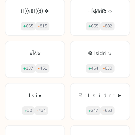
⒤⒮⒤⒟ ✲
∙ Ỉᵴịḋᵲḯƭờ ◇
+
665
-
815
+
655
-
882
xȊṥⁱx
❆ Isidri ☼
+
137
-
451
+
464
-
839
I s i •
☟ ::Ｉｓｉｄｒ:: ➤
+
30
-
434
+
247
-
653