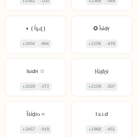
+
2062
-
100
+
2368
-
548
◐ ( Ḯşᵢɖ )
✪ Ȉᵴìdṛ
+
2454
-
664
+
2106
-
439
Isidri ☆
Ịṥḭḏɽÿ
+
2028
-
373
+
2109
-
507
Ȋṡḯḏṙο ≈
I.s.i.d
+
2457
-
918
+
1968
-
451