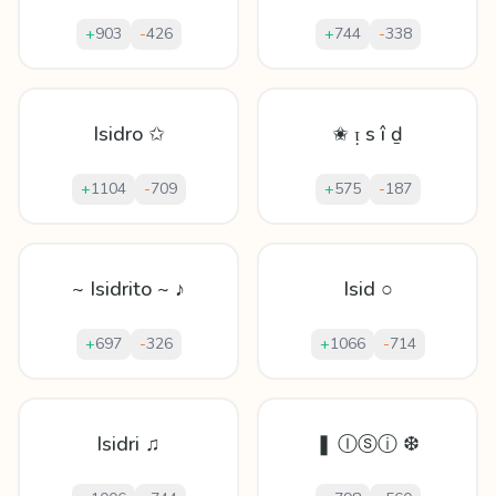
+
903
-
426
+
744
-
338
Isidro ✩
✬ ᴉ ѕ î ḏ
+
1104
-
709
+
575
-
187
~ Isidrito ~ ♪
Isid ○
+
697
-
326
+
1066
-
714
Isidri ♫
❚ Ⓘⓢⓘ ❆