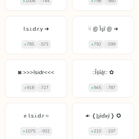
+
1006
-
744
+
798
-
560
I.s.i.d.r.y ➜
☟ @ Ȉşĩ @ ➜
+
785
-
573
+
792
-
599
◙ >>>Isidr<<<
::Ȋṩḯɖṙ:: ✿
+
918
-
727
+
945
-
787
✊ I.s.i.d.r ≈
☙ ❬Ḭʂìďᴙẙ❭ ✪
+
1075
-
932
+
210
-
107