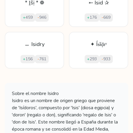
* Ḭṧị * ❁
➵ Isid ✰
+
459
-
946
+
176
-
669
↔ Isidry
✦ Ḯᵴĭḑɍʸ
+
156
-
761
+
293
-
933
Mostrando
60
apodos para
Isidro
Sobre el nombre
Isidro
Isidro es un nombre de origen griego que proviene
de 'Isídoros', compuesto por 'Isis' (diosa egipcia) y
'doron' (regalo o don), significando 'regalo de Isis' o
'don de Isis'. Este nombre llegó a España durante la
época romana y se consolidó en la Edad Media,