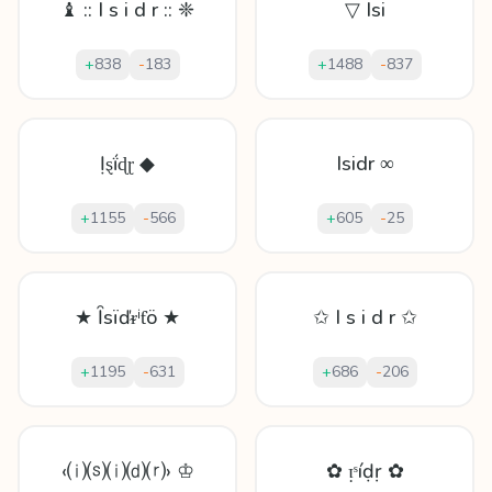
♝ :: I s i d r :: ❈
▽ Isi
+
838
-
183
+
1488
-
837
Ịȿḯɖɽ ◆
Isidr ∞
+
1155
-
566
+
605
-
25
★ Ȋsïďᵲⁱƭö ★
✩ I s i d r ✩
+
1195
-
631
+
686
-
206
‹⒤⒮⒤⒟⒭› ♔
✿ ᴉˢíḍṛ ✿