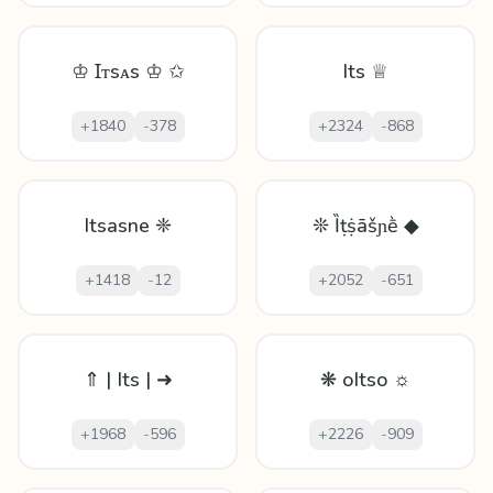
♔ Ɪᴛsᴀs ♔ ✩
Its ♕
+
1840
-
378
+
2324
-
868
Itsasne ❈
❊ Ȉṭṩāšɲḕ ◆
+
1418
-
12
+
2052
-
651
⇑ | Its | ➜
❋ oItso ☼
+
1968
-
596
+
2226
-
909