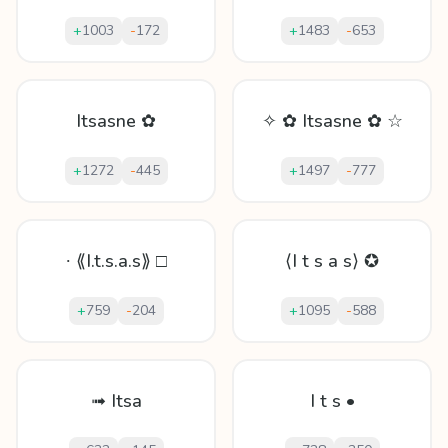
+
1003
-
172
+
1483
-
653
Itsasne ✿
✧ ✿ Itsasne ✿ ☆
+
1272
-
445
+
1497
-
777
∙ ⟪I.t.s.a.s⟫ □
⟨I t s a s⟩ ✪
+
759
-
204
+
1095
-
588
➟ Itsa
I t s •