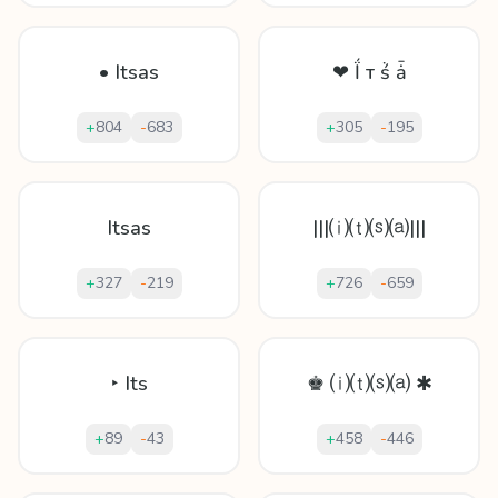
• Itsas
❤ Ḯ т ṥ ǡ
+
804
-
683
+
305
-
195
Itsas
|||⒤⒯⒮⒜|||
+
327
-
219
+
726
-
659
‣ Its
♚ ⒤⒯⒮⒜ ✱
+
89
-
43
+
458
-
446