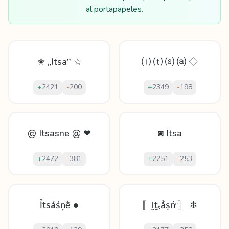
al portapapeles.
✬ „Itsa‟ ☆
⒤ ⒯ ⒮ ⒜ ◇
+
2421
-
200
+
2349
-
198
@ Itsasne @ ❤
◙ Itsa
+
2472
-
381
+
2251
-
253
Ỉtѕáśņḕ ●
〚Ḭṯₛẳṣńᵉ〛 ❄