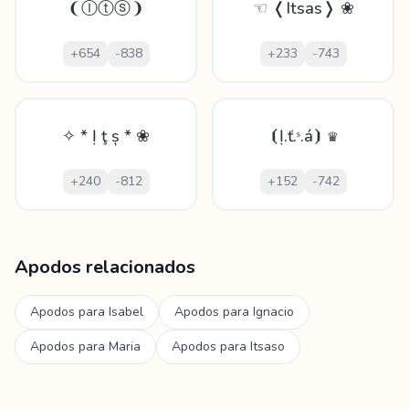
❨Ⓘⓣⓢ❩
☜ ❬Itsas❭ ❀
+
654
-
838
+
233
-
743
✧ * Ị ţ ș * ❀
⦗Ị.ť.ˢ.á⦘ ♛
+
240
-
812
+
152
-
742
Mostrando
60
apodos para
Itsasne
Apodos relacionados
Apodos para
Isabel
Apodos para
Ignacio
Apodos para
Maria
Apodos para
Itsaso