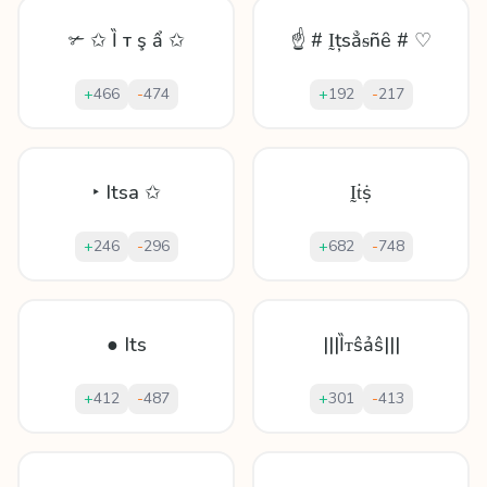
✃ ✩ Ȉ т ş ẩ ✩
☝ # Ḭțѕẳᵴñȇ # ♡
+
466
-
474
+
192
-
217
‣ Itsa ✩
Ḭṫṩ
+
246
-
296
+
682
-
748
● Its
|||Ȉᴛŝảŝ|||
+
412
-
487
+
301
-
413