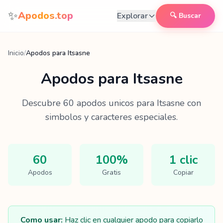
Saltar al contenido
✨
Apodos.top
Explorar
🔍 Buscar
Inicio
/
Apodos para Itsasne
Apodos para
Itsasne
Descubre
60
apodos unicos para
Itsasne
con
simbolos y caracteres especiales.
60
100%
1 clic
Apodos
Gratis
Copiar
Como usar:
Haz clic en cualquier apodo para copiarlo