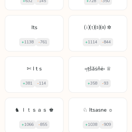
+
632
-
145
+
728
-
350
Its
⒤⒯⒮⒜ ✲
+
1138
-
761
+
1114
-
844
✄ I t s
‹ᴉṭṧăṡñë› ♕
+
381
-
114
+
358
-
93
♞ Ｉｔｓａｓ ♚
♘ Itsasne ☼
+
1066
-
855
+
1038
-
909