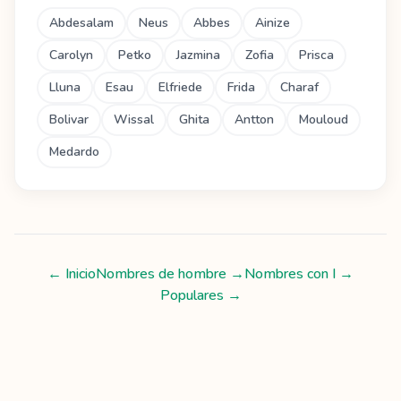
Abdesalam
Neus
Abbes
Ainize
Carolyn
Petko
Jazmina
Zofia
Prisca
Lluna
Esau
Elfriede
Frida
Charaf
Bolivar
Wissal
Ghita
Antton
Mouloud
Medardo
← Inicio
Nombres de hombre
→
Nombres con
I
→
Populares →