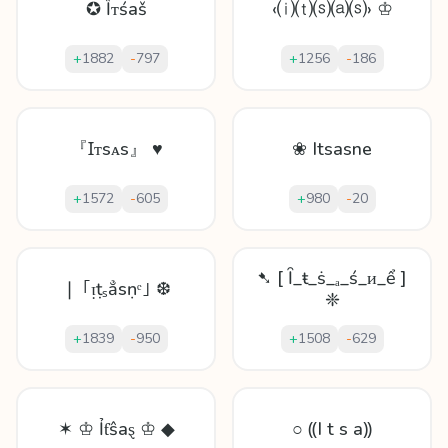
✪ Ȉᴛśaš
‹⒤⒯⒮⒜⒮› ♔
+
1882
-
797
+
1256
-
186
『Ɪᴛsᴀs』 ♥
❀ Itsasne
+
1572
-
605
+
980
-
20
➷ [ Ȋ_ŧ_ṡ_ₐ_ś_ᴎ_ể ]
❘ ｢ᴉṭₛẳѕṇᵉ｣ ❆
❈
+
1839
-
950
+
1508
-
629
✶ ♔ Ỉƭŝaȿ ♔ ◆
○ ⸨I t s a⸩