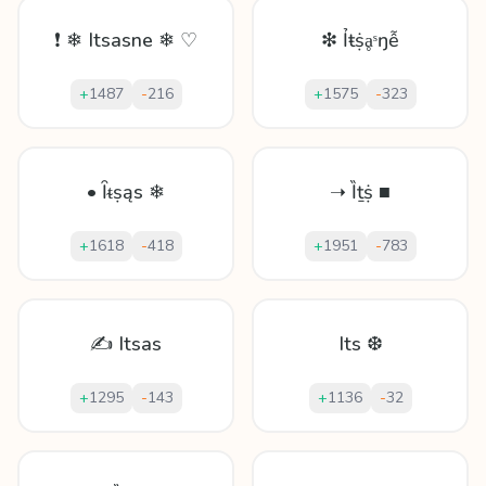
❗ ❄ Itsasne ❄ ♡
❇ Ỉŧṩḁˢŋễ
+
1487
-
216
+
1575
-
323
• Ȋᵵṣąs ❄
➝ Ȉṯṩ ■
+
1618
-
418
+
1951
-
783
✍ Itsas
Its ❆
+
1295
-
143
+
1136
-
32