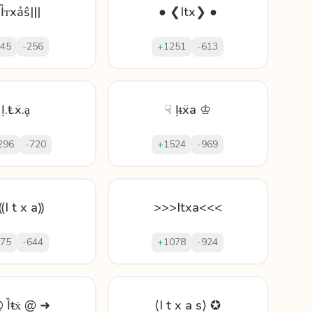
|Ȉᴛхảŝ|||
● ❮Itx❯ ●
45
-
256
+
1251
-
613
Ị.ŧ.ẍ.ḁ
☟ Ịᵵẍа ♔
296
-
720
+
1524
-
969
⸨I t x a⸩
>>>Itxa<<<
75
-
644
+
1078
-
924
 Ȉŧẋ @ ➜
⟨I t x a s⟩ ✪