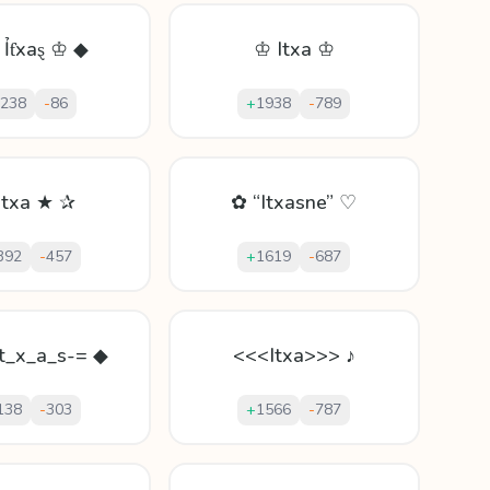
Ỉƭхaȿ ♔ ◆
♔ Itxa ♔
238
-
86
+
1938
-
789
Itxa ★ ✰
✿ “Itxasne” ♡
392
-
457
+
1619
-
687
t_x_a_s-= ◆
<<<Itxa>>> ♪
138
-
303
+
1566
-
787