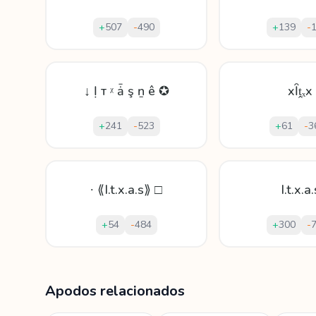
+
507
-
490
+
139
-
↓ Ị т ᵡ ǡ ş ṉ ê ✪
xȊṱₓx
+
241
-
523
+
61
-
3
∙ ⟪I.t.x.a.s⟫ □
I.t.x.a.
+
54
-
484
+
300
-
Mostrando
60
apodos para
Itxasne
Apodos relacionados