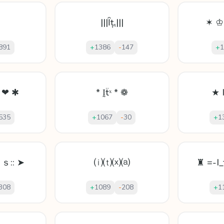
|||Ȋțₓ|||
✶ ♔ 
891
+
1386
-
147
+
1
ṣ ❤ ✱
* Ḭẗˣ * ❁
★ 
535
+
1067
-
30
+
1
ｓ:: ➤
⒤⒯⒳⒜
♜ =-I_
308
+
1089
-
208
+
1