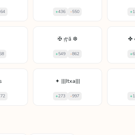
164
+
436
-
550
+
1
✠ ᴉțˣă ❆
✤ 
68
+
549
-
862
+
6
s
✦ |||Itxa|||
772
+
273
-
997
+
1