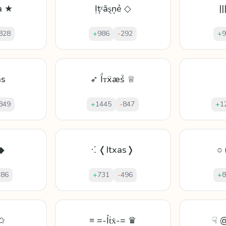
a ★
Ịțᵡāȿņẻ ◇
||
828
+
986
-
292
+
9
as
➶ Ḯᴛẍæṥ ♕
849
+
1445
-
847
+
1
◆
⁖ ❬Itxas❭
○ 
486
+
731
-
496
+
8
 ✩
≡ =-Ỉṫẋ-= ♛
☟ @