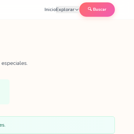
Inicio
Explorar
🔍 Buscar
 especiales.
es.