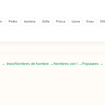
yn
Petko
Jazmina
Zofia
Prisca
Lluna
Esau
Elf
← Inicio
Nombres de hombre
→
Nombres con
I
→
Populares →