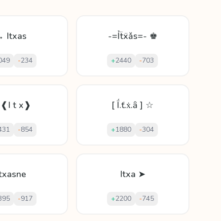
 Itxas
-=Ỉẗẍǎs=- ♚
049
-
234
+
2440
-
703
❰I t x❱
[ Ḯ.ť.ẋ.ȃ ] ☆
431
-
854
+
1880
-
304
Itxasne
Itxa ➤
395
-
917
+
2200
-
745