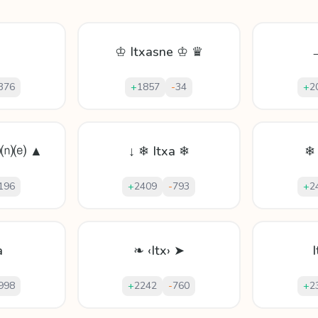
♔ Itxasne ♔ ♛
→
376
+
1857
-
34
+
2
⒮⒩⒠ ▲
↓ ❄ Itxa ❄
❄ 
196
+
2409
-
793
+
2
a
❧ ‹Itx› ➤
998
+
2242
-
760
+
2