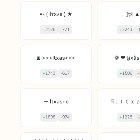
➸ ( Ɪᴛxᴀs ) ★
Ḭṭẋ ▲
+
2176
-
771
+
2243
-
◙ >>>Itxas<<<
❁ ❤ Ḭᵵхȁ
+
1743
-
617
+
1586
-
➞ Itxasne
☟ ::Ｉｔｘａ
+
1898
-
974
+
1228
-