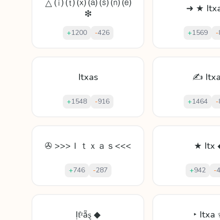
△ ⒤ ⒯ ⒳ ⒜ ⒮ ⒩ ⒠
➜ ★ Itx
❇
+
1200
-
426
+
1569
-
Itxas
✍ Itx
+
1548
-
916
+
1464
-
✇ >>>Ｉｔｘａｓ<<<
★ Itx 
+
746
-
287
+
942
-
Ịƭᵡẵȿ ◆
‣ Itxa