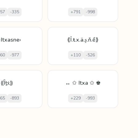
57
-
335
+
791
-
998
‹Itxasne›
⟪Ỉ.ŧ.x.ä.ʂ.ň.ề⟫
60
-
977
+
110
-
526
⸨Ȋṯẋ⸩
↔ ✩ Itxa ✩ ♚
65
-
893
+
229
-
993