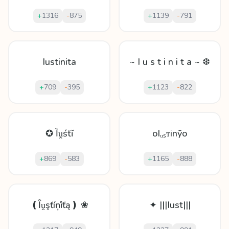
+
1316
-
875
+
1139
-
791
Iustinita
~ I u s t i n i t a ~ ❆
+
709
-
395
+
1123
-
822
✪ Ȉṷśtĩ
oIᵤₛᴛіnȳo
+
869
-
583
+
1165
-
888
❪Ȋṷşťíņȉťą❫ ❀
✦ |||Iust|||