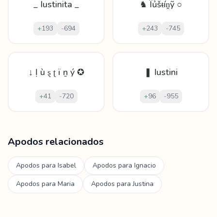
_ Iustinita _
♞ Ȋủšᵵíṋỹ ○
+
193
-
694
+
243
-
745
↓ Ị ù ȿ ʈ ï ṉ ý ✪
❚ Iustini
+
41
-
720
+
96
-
955
Mostrando
60
apodos para
Iustina
Apodos relacionados
Apodos para
Isabel
Apodos para
Ignacio
Apodos para
Maria
Apodos para
Justina