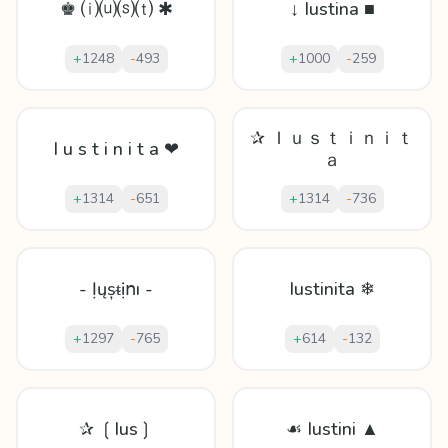
♚ ⒤⒰⒮⒯ ✱
↓ Iustina ■
+
1248
-
493
+
1000
-
259
✰ Ｉｕｓｔｉｎｉｔ
I u s t i n i t a ❤
ａ
+
1314
-
651
+
1314
-
736
- Ịųșᵵịոı -
Iustinita ❄
+
1297
-
765
+
614
-
132
✰ ❲Ius❳
☙ Iustini ▲