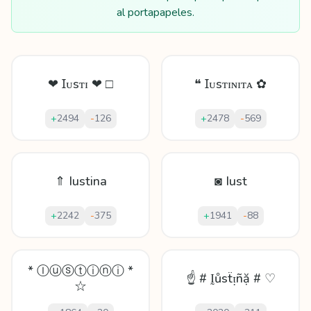
al portapapeles.
❤ Ɪᴜsᴛɪ ❤ □
❝ Ɪᴜsᴛɪɴɪᴛᴀ ✿
+
2494
-
126
+
2478
-
569
⇑ Iustina
◙ Iust
+
2242
-
375
+
1941
-
88
* Ⓘⓤⓢⓣⓘⓝⓘ *
☝ # Ḭůѕẗᴉñặ # ♡
☆