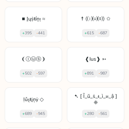
■ Ḭųṩŧḯṉᴉ ≈
☨ ⟨⒤⒰⒮⟩ ✩
+
395
-
441
+
615
-
687
❨Ⓘⓤⓢ❩
❰Ius❱ ➳
+
502
-
597
+
891
-
987
➷ [ Ȋ_ŭ_ṡ_ᵵ_ì_ᴎ_ậ ]
Ịűȿŧḭņẏ ◇
❈
+
689
-
945
+
280
-
561