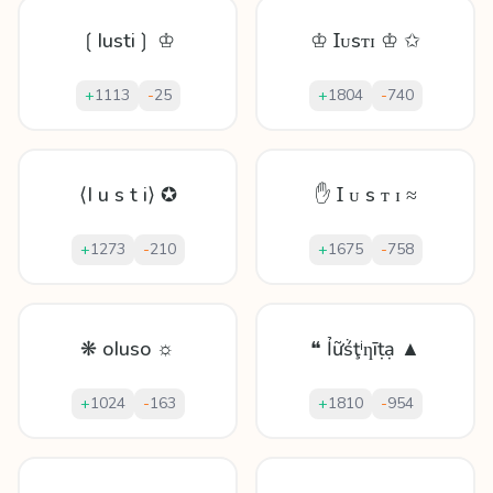
❲Iusti❳ ♔
♔ Ɪᴜsᴛɪ ♔ ✩
+
1113
-
25
+
1804
-
740
⟨I u s t i⟩ ✪
✋ Ɪ ᴜ s ᴛ ɪ ≈
+
1273
-
210
+
1675
-
758
❋ oIuso ☼
❝ Ỉữṥţⁱƞīṭạ ▲
+
1024
-
163
+
1810
-
954