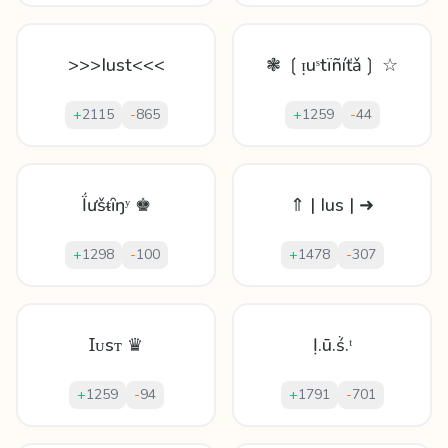
>>>Iust<<<
❃ ❲ᴉuˢtïñíťǎ❳ ☆
+
2115
-
865
+
1259
-
44
Ḯưšᵵȋŋʸ ♚
⇑ | Ius | ➜
+
1298
-
100
+
1478
-
307
Ɪᴜsᴛ ♛
Ị.ū.ṥ.ᵗ
+
1259
-
94
+
1791
-
701