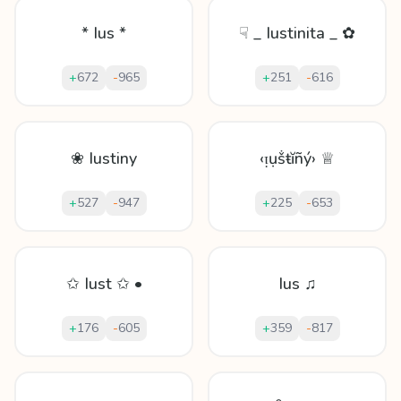
* Ius *
☟ _ Iustinita _ ✿
+
672
-
965
+
251
-
616
❀ Iustiny
‹ᴉụṧŧĭñý› ♕
+
527
-
947
+
225
-
653
✩ Iust ✩ •
Ius ♫
+
176
-
605
+
359
-
817