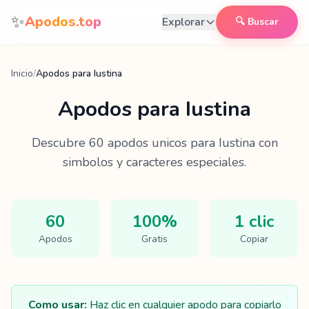
Saltar al contenido
✨
Apodos.top
Explorar
🔍 Buscar
Inicio
/
Apodos para Iustina
Apodos para
Iustina
Descubre
60
apodos unicos para
Iustina
con
simbolos y caracteres especiales.
60
100%
1 clic
Apodos
Gratis
Copiar
Como usar:
Haz clic en cualquier apodo para copiarlo