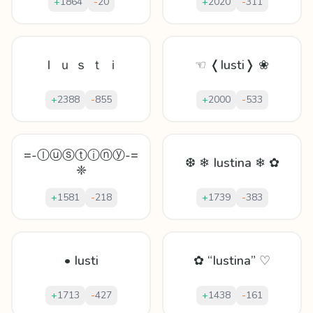
+
1864
-
20
+
2020
-
311
Ｉ ｕ ｓ ｔ ｉ
☜ ❬Iusti❭ ❀
+
2388
-
855
+
2000
-
533
=-Ⓘⓤⓢⓣⓘⓝⓨ-=
❆ ❄ Iustina ❄ ✿
❈
+
1581
-
218
+
1739
-
383
• Iusti
✿ “Iustina” ♡
+
1713
-
427
+
1438
-
161