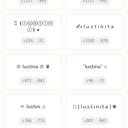
+
1217
-
949
+
1227
-
991
♖ ⦗Ⓘⓤⓢⓣⓘⓝ
✍ I u s t i n i t a
ⓘ⦘ •
+
235
-
31
+
1000
-
878
♔ Iustina ♔ ♛
“Iustina” ○
+
872
-
841
+
96
-
72
✃ Iustini ♫
□ | I.u.s.t.i.n.i.t.a | ❀
+
766
-
774
+
807
-
842