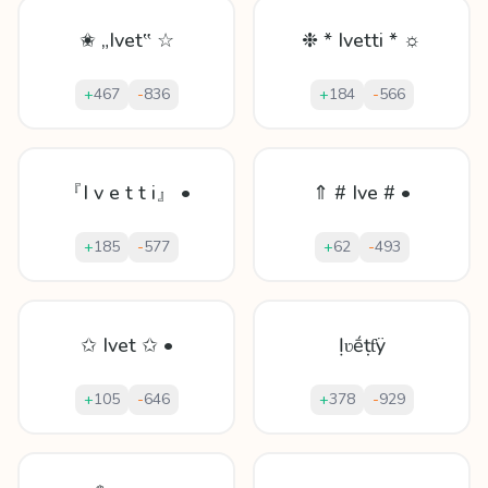
✬ „Ivet‟ ☆
❉ * Ivetti * ☼
+
467
-
836
+
184
-
566
『I v e t t i』 •
⇑ # Ive # •
+
185
-
577
+
62
-
493
✩ Ivet ✩ •
Ịʋḗṭƭÿ
+
105
-
646
+
378
-
929