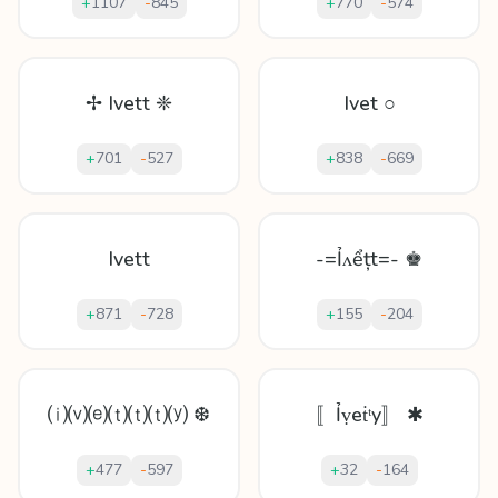
+
1107
-
845
+
770
-
574
✢ Ivett ❈
Ivet ○
+
701
-
527
+
838
-
669
Ivett
-=Ỉʌểțt=- ♚
+
871
-
728
+
155
-
204
⒤⒱⒠⒯⒯⒯⒴ ❆
〚Ỉṿеṫᵗy〛 ✱
+
477
-
597
+
32
-
164