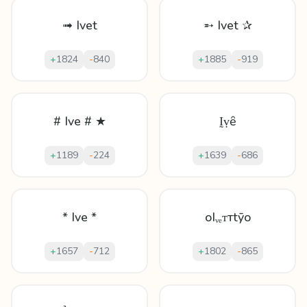
➟ Ivet
➵ Ivet ✰
+
1824
-
840
+
1885
-
919
# Ive # ★
Ḭṿȇ
+
1189
-
224
+
1639
-
686
* Ive *
oIᵥₑᴛтtȳo
+
1657
-
712
+
1802
-
865