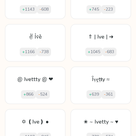
+
1143
-
608
+
745
-
223
✌ Ỉṽȅ
⇑ | Ive | ➜
+
1166
-
738
+
1045
-
683
@ Ivettty @ ❤
Ȋṿḙṭŧy ≈
+
866
-
524
+
639
-
361
✡ ❪Ive❫ ●
✬ ~ Ivetty ~ ♥