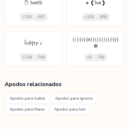
✋ Ivetti
⁕ ❰Ive❱
+
335
-
957
+
220
-
856
⒤ ⒱ ⒠ ⒯ ⒯ ⒯ ⒴
Ȋṿẽţтƴ ♪
❇
+
128
-
766
+
6
-
791
Mostrando
60
apodos para
Ivett
Apodos relacionados
Apodos para
Isabel
Apodos para
Ignacio
Apodos para
Maria
Apodos para
Ivet