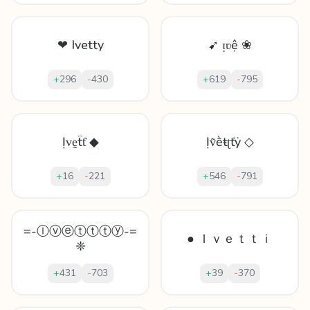
❤ Ivetty
➹ ᴉʋệ ❀
+
296
-
430
+
619
-
795
Ịᴠḛẗƭ ◆
Ịṽḕŧʈťẏ ◇
+
16
-
221
+
546
-
791
=-Ⓘⓥⓔⓣⓣⓣⓨ-=
● Ｉｖｅｔｔｉ
❈
+
431
-
703
+
39
-
370