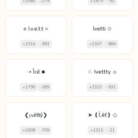
+
2080
-
279
+
1879
-
92
✊ I.v.e.t.t ≈
Ivetti ✩
+
2316
-
583
+
2307
-
884
➝ Ȉʋȇ ■
♘ Ivettty ☼
+
1790
-
389
+
2323
-
931
❮ᴉʌéťŧŷ❯
➤ ❪Ỉᵥēť❫ ◇
+
2008
-
709
+
1313
-
21