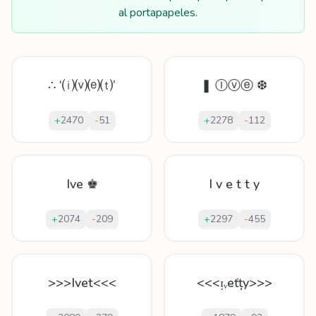
al portapapeles.
∴ ‘⒤⒱⒠⒯’
❚ Ⓘⓥⓔ ❆
+
2470
-
51
+
2278
-
112
Ive ♚
I v e t t y
+
2074
-
209
+
2297
-
455
>>>Ivet<<<
<<<ᴉᵥеťțy>>>