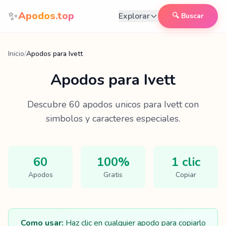
Saltar al contenido
✨
Apodos.top
Explorar
🔍 Buscar
Inicio
/
Apodos para Ivett
Apodos para
Ivett
Descubre
60
apodos unicos para
Ivett
con
simbolos y caracteres especiales.
60
100%
1 clic
Apodos
Gratis
Copiar
Como usar:
Haz clic en cualquier apodo para copiarlo