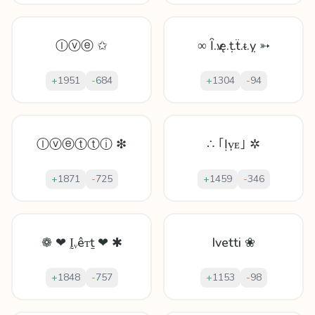
Ⓘⓥⓔ ✩
∞ Ȋ.ѵ.ę.ṭ.ẗ.ᵵ.ỵ ➳
+
1951
-
684
+
1304
-
94
Ⓘⓥⓔⓣⓣⓘ ❇
∴ ｢Ịṿᴇ｣ ✲
+
1871
-
725
+
1459
-
346
❁ ❤ Ḭᵥêᴛṯ ❤ ✱
Ivetti ❀
+
1848
-
757
+
1153
-
98