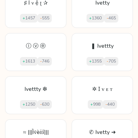
♯ Ỉ ν ệ ʈ ✰
Ivetty
+
1457
-
555
+
1360
-
465
Ⓘ ⓥ ⓔ
❚ Ivettty
+
1613
-
746
+
1355
-
705
Ivettty ❇
✲ Ɪ ᴠ ᴇ ᴛ
+
1250
-
630
+
998
-
440
≈ |||Ȉṽèṫṫḯ|||
✆ Ivetty ➜