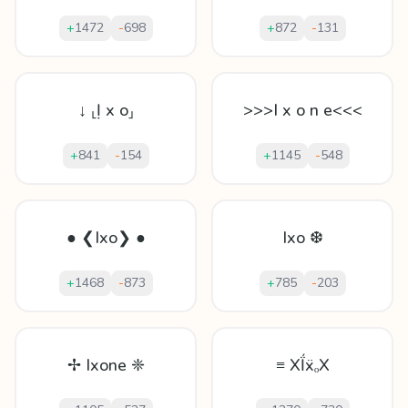
+
1472
-
698
+
872
-
131
↓ ⸤Ị х o⸥
>>>I x o n e<<<
+
841
-
154
+
1145
-
548
● ❮Ixo❯ ●
Ixo ❆
+
1468
-
873
+
785
-
203
✢ Ixone ❈
≡ XḮẍₒX