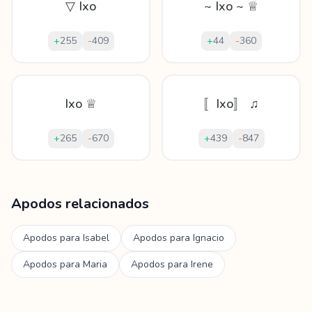
▽ Ixo
~ Ixo ~ ♕
+
255
-
409
+
44
-
360
Ixo ♕
〚Ixo〛 ♫
+
265
-
670
+
439
-
847
Mostrando
60
apodos para
Ixone
Apodos relacionados
Apodos para
Isabel
Apodos para
Ignacio
Apodos para
Maria
Apodos para
Irene