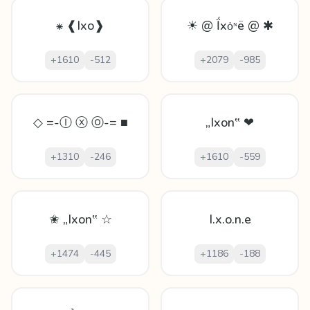
⁕ ❰Ixo❱
☀ @ Ḯxȯᶰë @ ✱
+
1610
-
512
+
2079
-
985
◇ =-Ⓘ ⓧ ⓞ-= ■
„Ixon‟ ❤
+
1310
-
246
+
1610
-
559
✬ „Ixon‟ ☆
I.x.o.n.e
+
1474
-
445
+
1186
-
188