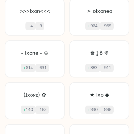
>>>Ixon<<<
➣ oIxoneo
+
4
-
9
+
964
-
969
- Ixone - ♔
♚ Ḭˣŏ ❈
+
614
-
631
+
883
-
911
⟨Ɪxᴏɴᴇ⟩ ✿
★ Ixo ◆
+
140
-
183
+
830
-
888