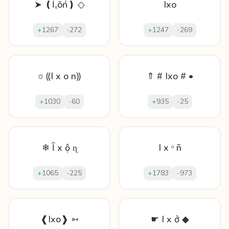
➤ ❪Ỉₓōń❫ ◇
Ixo
+
1267
-
272
+
1247
-
269
○ ⸨I x o n⸩
⇑ # Ixo # •
+
1030
-
60
+
935
-
25
❄ Ȋ х ộ ɳ
I x ᵒ ñ
+
1065
-
225
+
1783
-
973
❰Ixo❱ ➳
☛ I x ở ◆