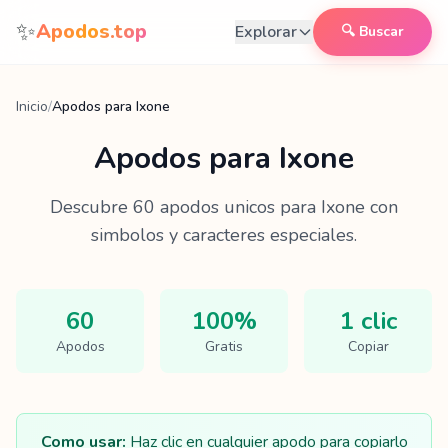
Saltar al contenido
✨
Apodos.top
Explorar
🔍 Buscar
Inicio
/
Apodos para Ixone
Apodos para
Ixone
Descubre
60
apodos unicos para
Ixone
con
simbolos y caracteres especiales.
60
100%
1 clic
Apodos
Gratis
Copiar
Como usar:
Haz clic en cualquier apodo para copiarlo