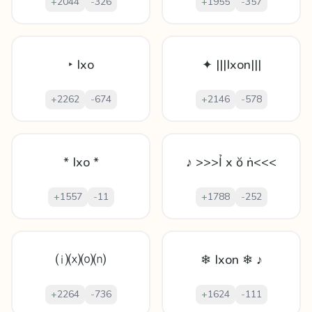
+
2044
-
326
+
1955
-
357
‣ Ixo
✦ |||Ixon|||
+
2262
-
674
+
2146
-
578
* Ixo *
♪ >>>Ỉ х ŏ ṅ<<<
+
1557
-
11
+
1788
-
252
⒤⒳⒪⒩
❄ Ixon ❄ ♪
+
2264
-
736
+
1624
-
111