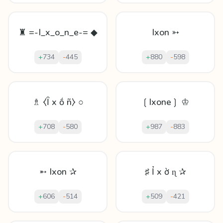
♜ =-I_x_o_n_e-= ◆
Ixon ➳
+
734
-
445
+
880
-
598
♗ ⧼Ȋ x ṓ ñ⧽ ○
❲Ixone❳ ♔
+
708
-
580
+
987
-
883
➵ Ixon ✰
♯ Ỉ x ờ ɳ ✰
+
606
-
514
+
509
-
421