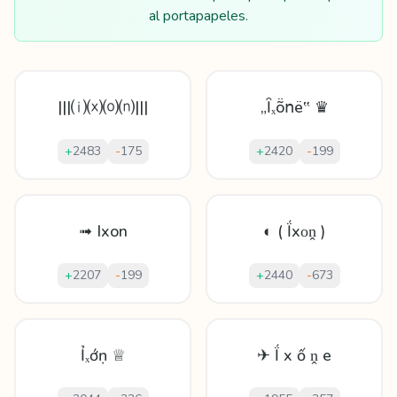
al portapapeles.
|||⒤⒳⒪⒩|||
„Ȋₓṏոë‟ ♛
+
2483
-
175
+
2420
-
199
➟ Ixon
◐ ( Ḯхᴏṋ )
+
2207
-
199
+
2440
-
673
Ỉₓớṇ ♕
✈ Ḯ x ố ṋ е