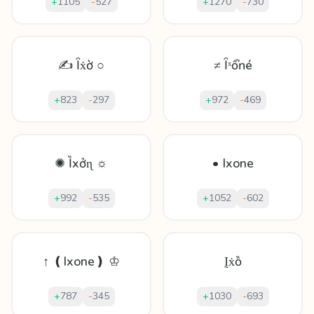
+
1105
-
527
+
1270
-
730
✍ Ȋẋờ ○
≠ Ȋˣổŉé
+
823
-
297
+
972
-
469
✺ Ȉxởɳ ☼
• Ixone
+
992
-
535
+
1052
-
602
↑ ❪Ixone❫ ♔
Ḭẋȍ
+
787
-
345
+
1030
-
693