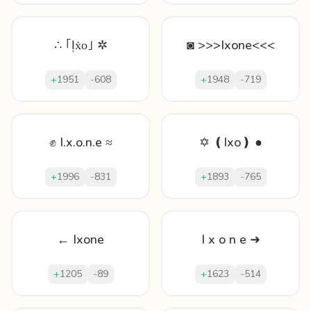
∴ ｢Ịẋᴏ｣ ✲
◙ >>>Ixone<<<
+
1951
-
608
+
1948
-
719
✊ I.x.o.n.e ≈
✡ ❪Ixo❫ ●
+
1996
-
831
+
1893
-
765
← Ixone
I x o n e ➜
+
1205
-
89
+
1623
-
514