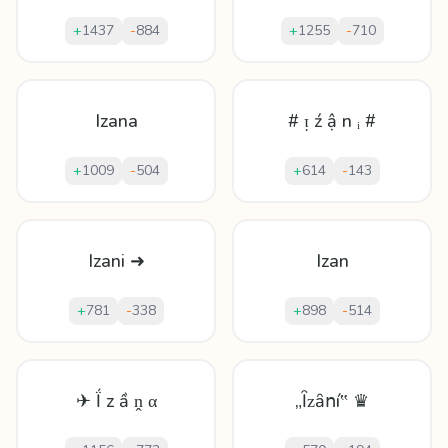
+
1437
-
884
+
1255
-
710
Izana
# ᴉ ź ậ n ᵢ #
+
1009
-
504
+
614
-
143
Izani ➜
Izan
+
781
-
338
+
898
-
514
✈ Ḯ z ầ ṋ α
„Ȋᴢȃոí‟ ♛