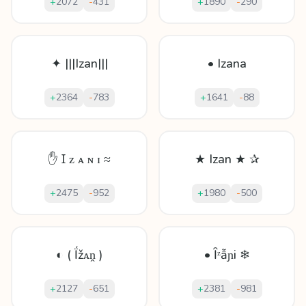
+
2072
-
431
+
1890
-
290
✦ |||Izan|||
• Izana
+
2364
-
783
+
1641
-
88
✋ Ɪ ᴢ ᴀ ɴ ɪ ≈
★ Izan ★ ✰
+
2475
-
952
+
1980
-
500
◐ ( Ḯžᴀṋ )
• Ȋᶻẫɲi ❄
+
2127
-
651
+
2381
-
981