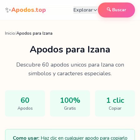
Saltar al contenido
✨
Apodos.top
Explorar
🔍 Buscar
Inicio
/
Apodos para Izana
Apodos para
Izana
Descubre
60
apodos unicos para
Izana
con
simbolos y caracteres especiales.
60
100%
1 clic
Apodos
Gratis
Copiar
Como usar:
Haz clic en cualquier apodo para copiarlo