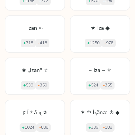
+
1156
-
772
+
570
-
194
Izan ➳
★ Iza ◆
+
718
-
418
+
1250
-
978
✬ „Izan‟ ☆
~ Iza ~ ♕
+
539
-
350
+
524
-
355
♯ Ỉ ź ằ ɳ ✰
✶ ♔ Ỉʐãnæ ♔ ◆
+
1024
-
888
+
309
-
188