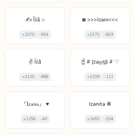
✍ Ȋẑằ ○
◙ >>>Izani<<<
+
2275
-
924
+
2172
-
823
✌ Ỉẑẳ
☝ # Ḭẑаṋᴉţặ # ♡
+
2135
-
888
+
1339
-
111
『Ɪᴢᴀɴᴀ』 ♥
Izanita ❇
+
1256
-
40
+
1653
-
534