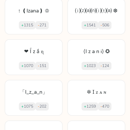
↑ ❪Izana❫ ♔
⒤⒵⒜⒩⒤⒯⒜ ❆
+
1315
-
271
+
1541
-
506
❤ Ḯ z ắ ɳ
⟨I z a n i⟩ ✪
+
1070
-
151
+
1023
-
124
「I_z_a_n」
✲ Ɪ ᴢ ᴀ ɴ
+
1075
-
202
+
1259
-
470