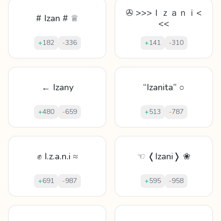
✇ >>>Ｉｚａｎｉ<
# Izan # ♕
<<
+
182
-
336
+
141
-
310
← Izany
“Izanita” ○
+
480
-
659
+
513
-
787
✊ I.z.a.n.i ≈
☜ ❬Izani❭ ❀
+
691
-
987
+
595
-
958