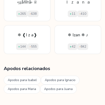
‹ᴉẕẳňĭтã› ♕
Ｉ ｚ ａ ｎ ａ
+
265
-
638
+
11
-
410
❄ ❰I z a❱
❄ Izan ❄ ♪
+
144
-
555
+
42
-
842
Mostrando
60
apodos para
Izana
Apodos relacionados
Apodos para
Isabel
Apodos para
Ignacio
Apodos para
Maria
Apodos para
Juana