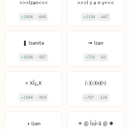
>>>Izan<<<
>>>I z a n y<<<
+
1406
-
645
+
1154
-
447
❚ Izanita
➟ Izan
+
1636
-
937
+
731
-
61
≡ XḮẕₐX
⒤⒵⒜⒩
+
1544
-
919
+
707
-
124
◑ Izan
☀ @ Ḯzǡᶰã @ ✱