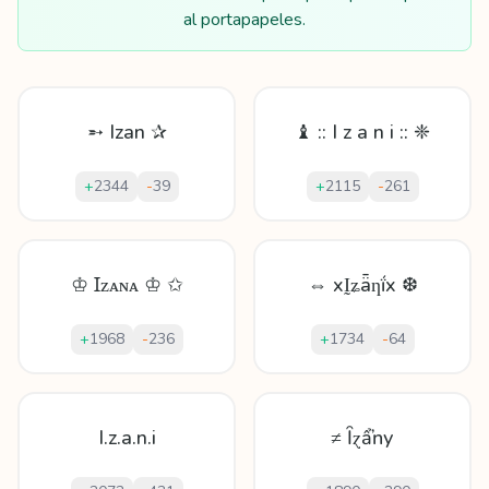
al portapapeles.
➵ Izan ✰
♝ :: I z a n i :: ❈
+
2344
-
39
+
2115
-
261
♔ Ɪᴢᴀɴᴀ ♔ ✩
⇔ xḬʑǟƞḯx ❆
+
1968
-
236
+
1734
-
64
I.z.a.n.i
≠ Ȋɀẩŉу