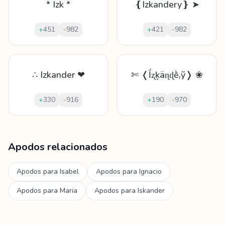
* Izk *
❴Izkandery❵ ➤
+
451
-
982
+
421
-
982
∴ Izkander ❤
✄ ❬Ḯʐķäɳɖḕᵣỹ❭ ❀
+
330
-
916
+
190
-
970
Mostrando
60
apodos para
Izkander
Apodos relacionados
Apodos para
Isabel
Apodos para
Ignacio
Apodos para
Maria
Apodos para
Iskander