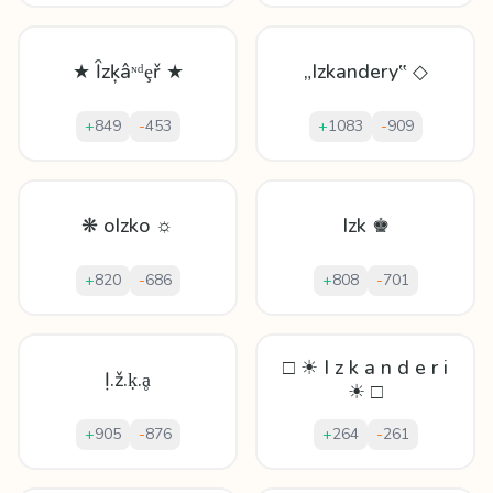
★ Ȋzķâᶰᵈȩř ★
„Izkandery‟ ◇
+
849
-
453
+
1083
-
909
❋ oIzko ☼
Izk ♚
+
820
-
686
+
808
-
701
□ ☀ I z k a n d e r i
Ị.ž.ḳ.ḁ
☀ □
+
905
-
876
+
264
-
261