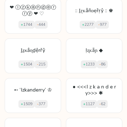
❤ Ⓘⓩⓚⓐⓝⓓⓔⓡ
:: Ḭɀᴋẵñᴅẹȑṛŷ :: ♚
ⓡⓨ ❤ ♡
+
1744
-
444
+
2277
-
977
Ḭẕκẳɳḏệrřŷ
Ịʐᴋẵɲ ◆
+
1504
-
215
+
1233
-
86
● <<<I z k a n d e r
➵ ‘Izkanderry’ ♔
y>>> ✱
+
1509
-
377
+
1127
-
62