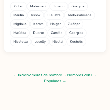
Xiulan
Mohamedi
Tiziano
Grazyna
Marilia
Ashok
Claustre
Abdourahmane
Migdalia
Karam
Holger
Zulfiqar
Mafalda
Duarte
Camille
Georgios
Nicoletta
Lucelly
Niculai
Kestutis
← Inicio
Nombres de hombre
→
Nombres con
I
→
Populares →