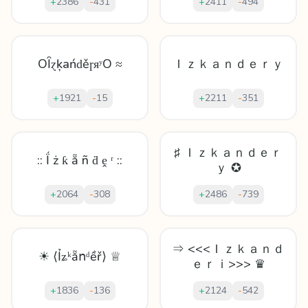
+
2386
-
431
+
2411
-
494
OȊɀķańԁěɼᴙʸO ≈
Ｉｚｋａｎｄｅｒｙ
+
1921
-
15
+
2211
-
351
♯ Ｉｚｋａｎｄｅｒ
:: Ḯ ż ƙ ẵ ñ ḋ ḙ ʳ ::
ｙ ✪
+
2064
-
308
+
2486
-
739
⇒ <<<Ｉｚｋａｎｄ
☀ ⟨Ỉʑᵏẵոᵈềř⟩ ♕
ｅｒｉ>>> ♛
+
1836
-
136
+
2124
-
542