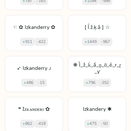
+
787
-
163
+
1094
-
588
☜ ✿ Izkanderry ✿
[ Ḯ.ž.ķ.ȃ ] ☆
+
911
-
422
+
1449
-
967
❋ Ȉ_ž_ḱ_ắ_ṋ_ƌ_ẻ_r_ɼ
➶ Izkanderry ♪
_ƴ
+
486
-
15
+
796
-
352
❝ Ɪᴢᴋᴀɴᴅᴇʀɪ ✿
Izkandery ✱
+
862
-
418
+
475
-
50