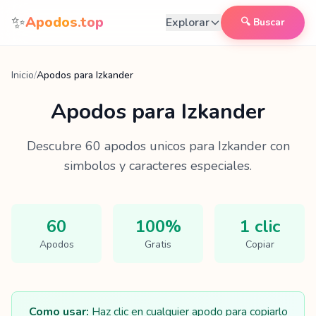
Saltar al contenido
✨
Apodos.top
Explorar
🔍 Buscar
Inicio
/
Apodos para Izkander
Apodos para
Izkander
Descubre
60
apodos unicos para
Izkander
con
simbolos y caracteres especiales.
60
100%
1 clic
Apodos
Gratis
Copiar
Como usar:
Haz clic en cualquier apodo para copiarlo