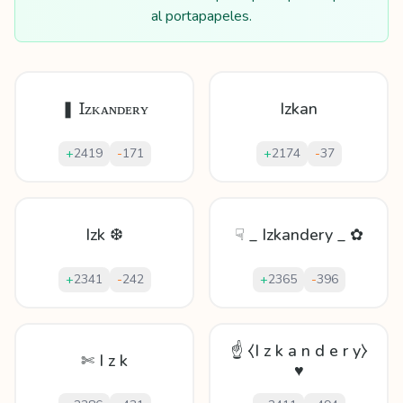
al portapapeles.
❚ Ɪᴢᴋᴀɴᴅᴇʀʏ
Izkan
+
2419
-
171
+
2174
-
37
Izk ❆
☟ _ Izkandery _ ✿
+
2341
-
242
+
2365
-
396
☝ ⧼I z k a n d e r y⧽
✄ I z k
♥