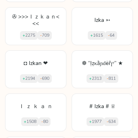
✇ >>>Ｉｚｋａｎ<
Izka ➳
<<
+
2275
-
709
+
1615
-
64
◘ Izkan ❤
❁ “Ịẓκằɲԁëȓɼʸ” ★
+
2194
-
690
+
2313
-
811
Ｉ ｚ ｋ ａ ｎ
# Izka # ♕
+
1508
-
80
+
1977
-
634