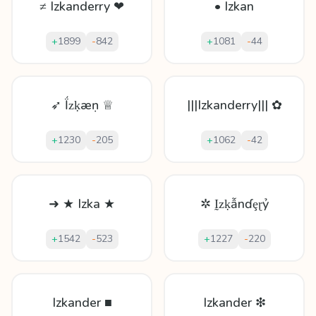
≠ Izkanderry ❤
• Izkan
+
1899
-
842
+
1081
-
44
➶ Ḯᴢḳæṇ ♕
|||Izkanderry||| ✿
+
1230
-
205
+
1062
-
42
➜ ★ Izka ★
✲ Ḭᴢḳẫnɗȩɽỷ
+
1542
-
523
+
1227
-
220
Izkander ■
Izkander ❇