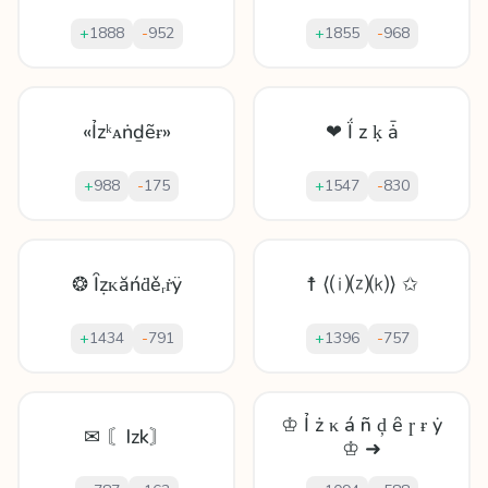
+
1888
-
952
+
1855
-
968
«Ỉzᵏᴀṅḏẽɍ»
❤ Ḯ z ḳ ǡ
+
988
-
175
+
1547
-
830
❂ Ȋẓᴋăńḋěᵣṙÿ
☨ ⟨⒤⒵⒦⟩ ✩
+
1434
-
791
+
1396
-
757
♔ Ỉ ż κ á ñ ḑ ȇ ɼ ɍ ẏ
✉ 〘Izk〙
♔ ➜