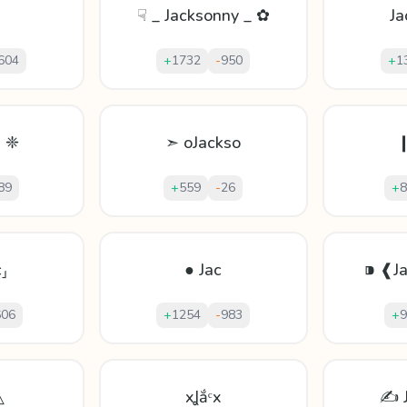
☟ _ Jacksonny _ ✿
Ja
604
+
1732
-
950
+
1
i ❈
➣ oJackso
❙
89
+
559
-
26
+
8
c⸥
● Jac
⁍ ❰J
606
+
1254
-
983
+
9
△
xꞲắᶜx
✍ J