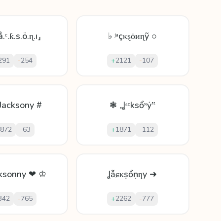
å.ᶜ.ƙ.s.ö.ɳ.ı⸥
♭ ʲᵃçκȿȯᴎɳỹ ○
291
-
254
+
2121
-
107
Jacksony #
❃ „Ʝᵃᶜkѕổᶰẏ‟
872
-
63
+
1871
-
112
ksonny ❤ ♔
Ʝẫɕκṣổṇƞy ➜
342
-
765
+
2262
-
777