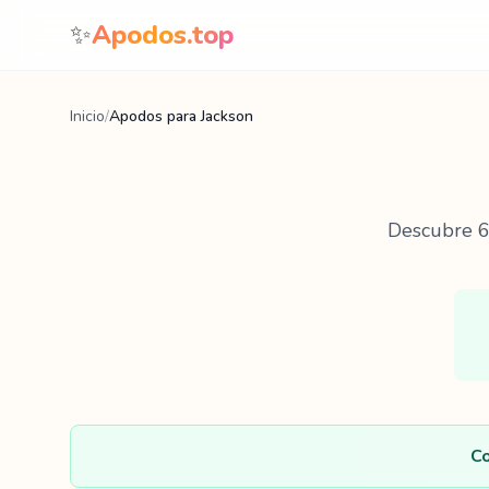
Saltar al contenido
✨
Apodos.top
Inicio
/
Apodos para Jackson
Descubre
Co