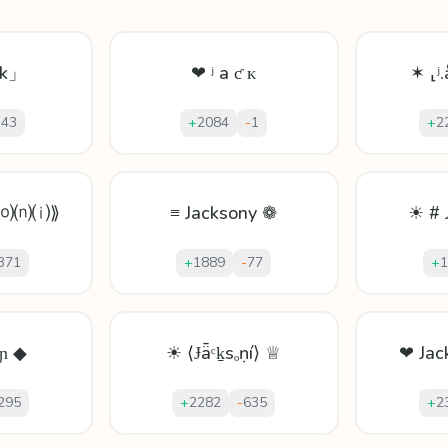
_k」
❤ ʲ а ƈ ᴋ
✶ ⸤ʲ.
-
43
+
2084
-
1
+
2
⒪⒩⒤⟫
≡ Jacksony ❁
☀ # 
371
+
1889
-
77
+
1
ȭɲ ◆
☀ ⟨Ɉǟᶜḵѕₒṇí⟩ ♕
❤ Jac
295
+
2282
-
635
+
2