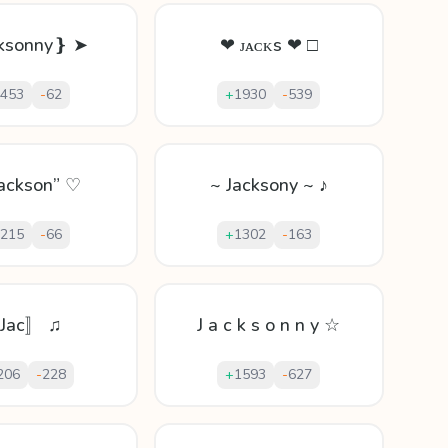
ksonny❵ ➤
❤ ᴊᴀᴄᴋs ❤ □
453
-
62
+
1930
-
539
ackson” ♡
~ Jacksony ~ ♪
215
-
66
+
1302
-
163
Jac〛 ♫
J a c k s o n n y ☆
206
-
228
+
1593
-
627