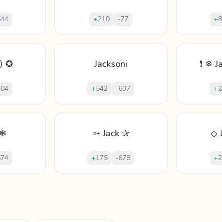
544
+
210
-
77
+
8
s⟩ ✪
Jacksoni
❗ ❄ J
404
+
542
-
637
+
2
 ❄
➵ Jack ✰
◇ 
674
+
175
-
678
+
2