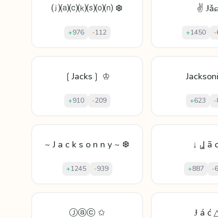
⒥⒜⒞⒦⒮⒪⒩ ❆
✌ Ɉǎɕ
+
976
-
112
+
1450
-
❲Jacks❳ ♔
Jackson
+
910
-
209
+
623
-
~ J a c k s o n n y ~ ❆
↓ ⸤Ʝ ã 
+
1245
-
939
+
887
-
Ⓙⓐⓒ ✩
Ɉ á ć 