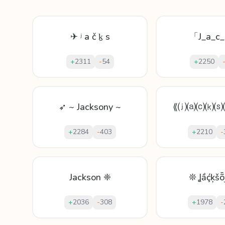
✈ ʲ а č ḵ s
「J_a_c
+
2311
-
54
+
2250
➶ ~ Jacksony ~
⟪⒥⒜⒞⒦⒮
+
2284
-
403
+
2210
-
Jackson ❈
❊ Ʝầḉķš
+
2036
-
308
+
1978
-