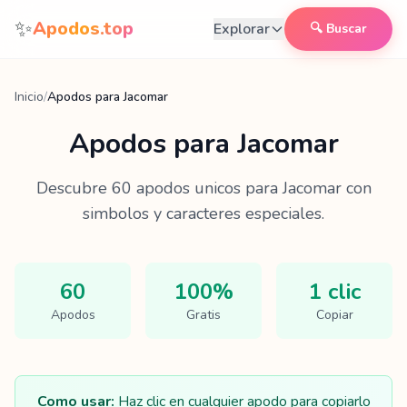
Saltar al contenido
✨
Apodos.top
Explorar
🔍 Buscar
Inicio
/
Apodos para Jacomar
Apodos para
Jacomar
Descubre
60
apodos unicos para
Jacomar
con
simbolos y caracteres especiales.
60
100%
1 clic
Apodos
Gratis
Copiar
Como usar:
Haz clic en cualquier apodo para copiarlo