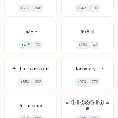
+
616
-
248
+
542
-
190
Jaco ○
Ɉȃɕỗ ♕
+
415
-
70
+
280
-
46
✬ ::J a c o m a r i::
~ Jacomary ~ ♪
+
850
-
632
+
976
-
772
=-Ⓙⓐⓒⓞⓜⓐⓡ-=
▼ Jacomar
❈