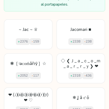
al portapapeles.
~ Jac ~ ♕
Jacomari ■
+
2376
-
159
+
2338
-
238
◇ ❮Ｊ_ａ_ｃ_ｏ_ｍ
❃ ❲ʲaᴄοḿâřṙȳ❳ ☆
_ａ_ｒ_ｒ_ｙ❯ ❤
+
2052
-
117
+
2318
-
436
❤ ⒥⒜⒞⒪⒨⒜⒭⒴
❄ Ʝ â ƈ ȱ
❤ ♡