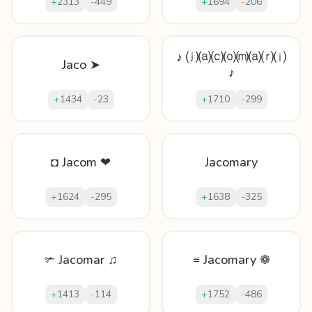
+
2313
-
449
+
1694
-
206
♪ ⒥⒜⒞⒪⒨⒜⒭⒤
Jaco ➤
♪
+
1434
-
23
+
1710
-
299
◘ Jacom ❤
Jacomary
+
1624
-
295
+
1638
-
325
✃ Jacomar ♫
≡ Jacomary ❁
+
1413
-
114
+
1752
-
486