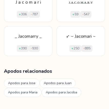
J a c o m a r i
ᴊ.ᴀ.ᴄ.ᴏ.ᴍ.ᴀ.ʀ.ʏ
+
306
-
787
+
59
-
547
_ Jacomarry _
➶ ~ Jacomari ~
+
390
-
930
+
250
-
885
Mostrando
60
apodos para
Jacomar
Apodos relacionados
Apodos para
Jose
Apodos para
Juan
Apodos para
Maria
Apodos para
Jacoba