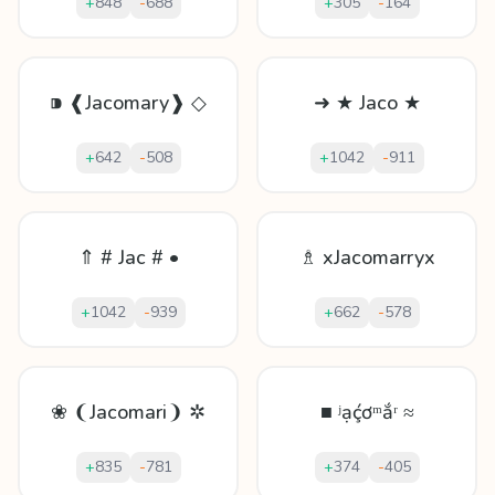
+
848
-
688
+
305
-
164
⁍ ❰Jacomary❱ ◇
➜ ★ Jaco ★
+
642
-
508
+
1042
-
911
⇑ # Jac # •
♗ xJacomarryx
+
1042
-
939
+
662
-
578
❀ ❨Jacomari❩ ✲
■ ʲạḉơᵐắʳ ≈
+
835
-
781
+
374
-
405