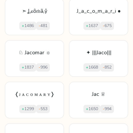
➣ Ʝₐɕȏṁãᵣŷ
J_a_c_o_m_a_r_i ●
+
1486
-
481
+
1637
-
675
♘ Jacomar ☼
✦ |||Jaco|||
+
1837
-
996
+
1668
-
852
❬ᴊ ᴀ ᴄ ᴏ ᴍ ᴀ ʀ ʏ❭
Jac ♕
+
1299
-
553
+
1650
-
994