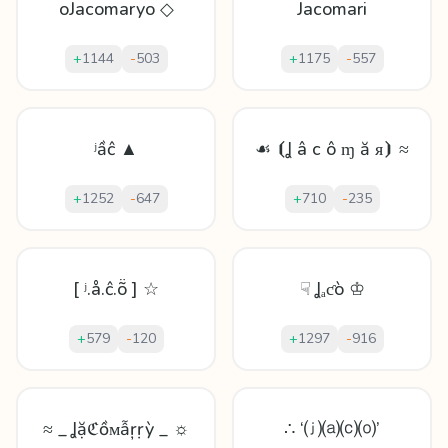
oJacomaryo ◇
Jacomari
+
1144
-
503
+
1175
-
557
ʲầĉ ▲
☙ ⦗Ʝ â c ô ɱ ă ᴙ⦘ ≈
+
1252
-
647
+
710
-
235
[ ʲ.å.ĉ.ṏ ] ☆
☟ Ʝₐƈò ♔
+
579
-
120
+
1297
-
916
≈ _ Ʝặℭồᴍẫŗṛỳ _ ☼
∴ ‘⒥⒜⒞⒪’