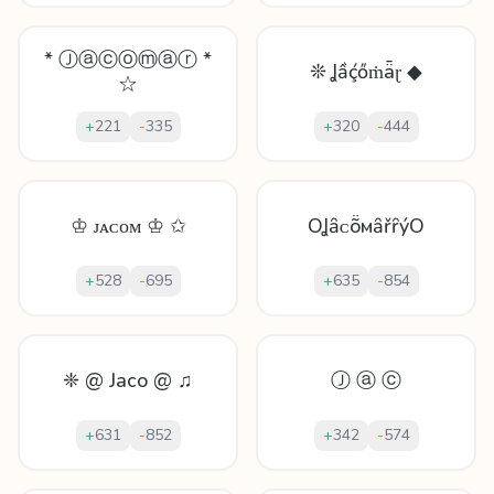
* Ⓙⓐⓒⓞⓜⓐⓡ *
❊ Ʝầḉőṁǟɽ ◆
☆
+
221
-
335
+
320
-
444
♔ ᴊᴀᴄᴏᴍ ♔ ✩
OꞲȃᴄṏмȃřȓýO
+
528
-
695
+
635
-
854
❈ @ Jaco @ ♫
Ⓙ ⓐ ⓒ
+
631
-
852
+
342
-
574