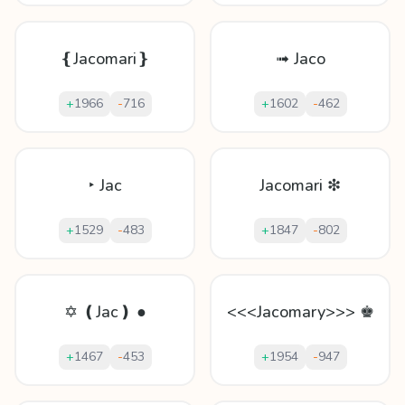
❴Jacomari❵
➟ Jaco
+
1966
-
716
+
1602
-
462
‣ Jac
Jacomari ❇
+
1529
-
483
+
1847
-
802
✡ ❪Jac❫ ●
<<<Jacomary>>> ♚
+
1467
-
453
+
1954
-
947