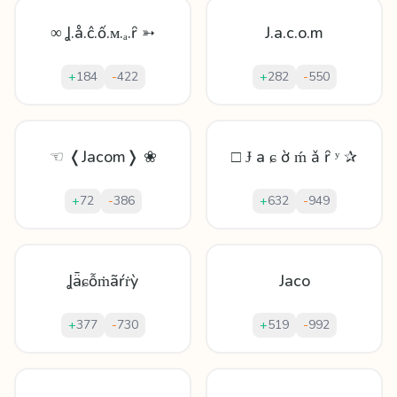
∞ Ʝ.å.ĉ.ố.ᴍ.ₐ.ȓ ➳
J.a.c.o.m
+
184
-
422
+
282
-
550
☜ ❬Jacom❭ ❀
□ Ɉ а ɕ ờ ḿ ǎ ȓ ʸ ✰
+
72
-
386
+
632
-
949
Ʝǟɕỗṁãŕṙỳ
Jaco
+
377
-
730
+
519
-
992