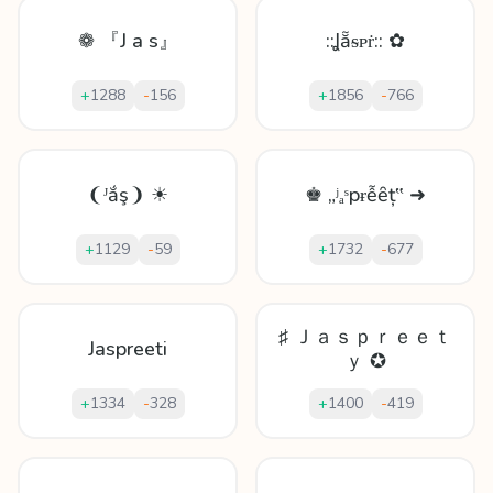
❁ 『J a s』
::Ʝẵᵴᴘṙ:: ✿
+
1288
-
156
+
1856
-
766
❨ᴶắş❩ ☀
♚ „ʲₐˢpɍễȇț‟ ➜
+
1129
-
59
+
1732
-
677
♯ Ｊａｓｐｒｅｅｔ
Jaspreeti
ｙ ✪
+
1334
-
328
+
1400
-
419