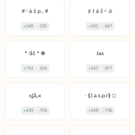
# ʲ á ṥ p ᵣ #
♯ Ɉ á ṧ ᵖ ✰
+
148
-
292
+
501
-
647
* ʲẳṧ * ❁
Jas
+
703
-
916
+
657
-
877
xꞲắₛx
∙ ⟪J.a.s.p.r⟫ □
+
439
-
705
+
438
-
736