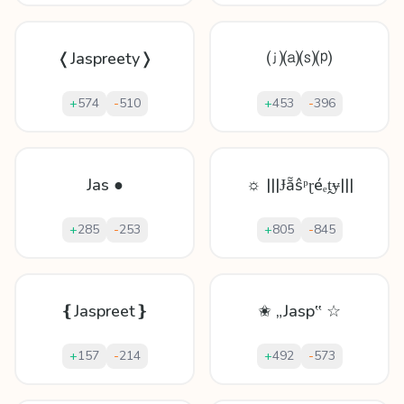
❬Jaspreety❭
⒥⒜⒮⒫
+
574
-
510
+
453
-
396
Jas ●
☼ |||Ɉẵŝᵖɽéₑṱɏ|||
+
285
-
253
+
805
-
845
❴Jaspreet❵
✬ „Jasp‟ ☆
+
157
-
214
+
492
-
573