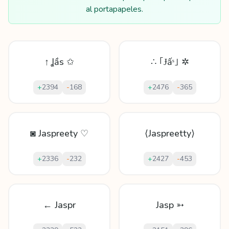
al portapapeles.
↑ Ʝầs ✩
∴ ｢Ɉấˢ｣ ✲
+
2394
-
168
+
2476
-
365
◙ Jaspreety ♡
⟨Jaspreetty⟩
+
2336
-
232
+
2427
-
453
← Jaspr
Jasp ➳