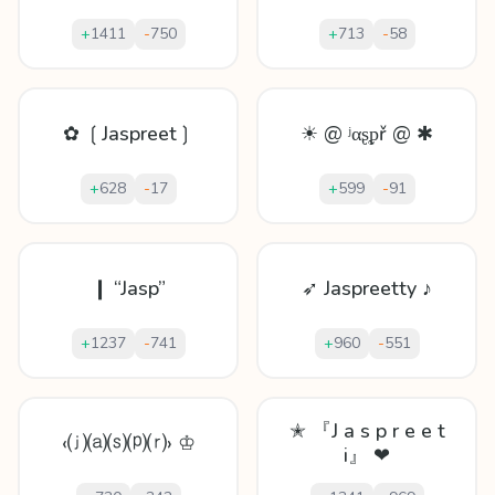
+
1411
-
750
+
713
-
58
✿ ❲Jaspreet❳
☀ @ ʲαʂᵱř @ ✱
+
628
-
17
+
599
-
91
❙ “Jasp”
➶ Jaspreetty ♪
+
1237
-
741
+
960
-
551
✭ 『J a s p r e e t
‹⒥⒜⒮⒫⒭› ♔
i』 ❤