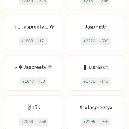
+
2339
-
523
+
2151
-
396
☟ _ Jaspreety _ ✿
Ɉạᵴрŗᵉᴇṯṯʸ
+
1868
-
171
+
2220
-
539
♭ ❄ Jaspreety ❄
❚ ᴊᴀsᴘʀᴇᴇᴛɪ
+
1647
-
33
+
1731
-
143
✌ Ɉǎṧ
♗ xJaspreetyx
+
2056
-
558
+
2295
-
946