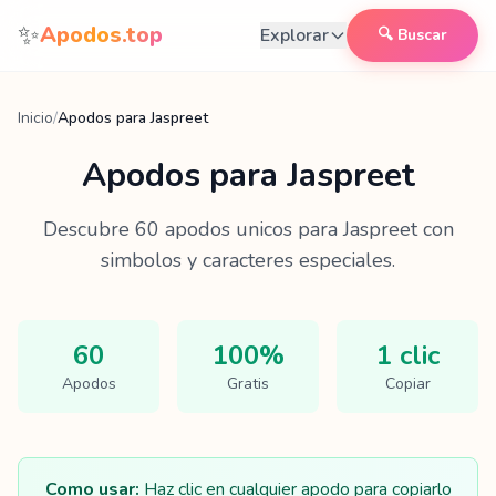
Saltar al contenido
✨
Apodos.top
Explorar
🔍 Buscar
Inicio
/
Apodos para Jaspreet
Apodos para
Jaspreet
Descubre
60
apodos unicos para
Jaspreet
con
simbolos y caracteres especiales.
60
100%
1 clic
Apodos
Gratis
Copiar
Como usar:
Haz clic en cualquier apodo para copiarlo