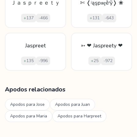
Ｊａｓｐｒｅｅｔｙ
✄ ❬ʲąşрᴙȩḕᵗỹ❭ ❀
+
137
-
466
+
131
-
643
Jaspreet
➳ ❤ Jaspreety ❤
+
135
-
996
+
25
-
972
Mostrando
60
apodos para
Jaspreet
Apodos relacionados
Apodos para
Jose
Apodos para
Juan
Apodos para
Maria
Apodos para
Harpreet