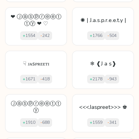
❤ Ⓙⓐⓢⓟⓡⓔⓔⓣ
✺ | J.a.s.p.r.e.e.t.y |
ⓣⓨ ❤ ♡
+
1554
-
242
+
1766
-
504
☟ ᴊᴀsᴘʀᴇᴇᴛɪ
❄ ❰J a s❱
+
1671
-
418
+
2178
-
943
Ⓙⓐⓢⓟⓡⓔⓔⓣⓣ
<<<Jaspreet>>> ♚
ⓨ
+
1910
-
688
+
1559
-
341