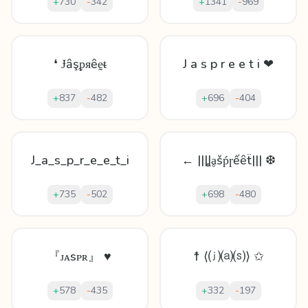
+
730
-
342
+
1341
-
969
❛ Ɉȃşᵱᴙȇḛᵵ
J a s p r e e t i ❤
+
837
-
482
+
696
-
404
J_a_s_p_r_e_e_t_i
← |||Ʝḁšṕɼếȇẗ||| ❆
+
735
-
502
+
698
-
480
『ᴊᴀsᴘʀ』 ♥
☨ ⟨⒥⒜⒮⟩ ✩
+
578
-
435
+
332
-
197