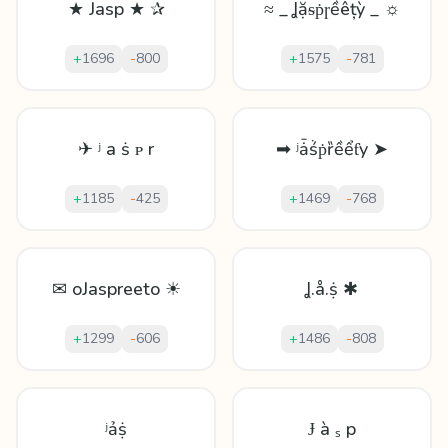
★ Jasp ★ ✰
≈ _ Ʝặᵴṗɼềêțỳ _ ☼
+
1696
-
800
+
1575
-
781
✈ ʲ а ṡ ᴘ r
➡ ʲǡṥṗȑềểƭy ➤
+
1185
-
425
+
1469
-
768
✉ oJaspreeto ☀
Ʝ.å.ṩ ✱
+
1299
-
606
+
1486
-
808
ʲảṩ
Ɉ à ₛ p