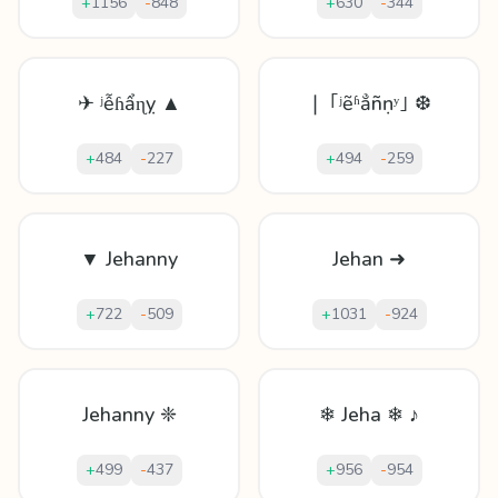
+
1156
-
848
+
630
-
344
✈ ʲễɦẩɳỵ ▲
❘ ｢ʲẽʱẳñṇʸ｣ ❆
+
484
-
227
+
494
-
259
▼ Jehanny
Jehan ➜
+
722
-
509
+
1031
-
924
Jehanny ❈
❄ Jeha ❄ ♪
+
499
-
437
+
956
-
954