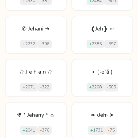
+
2330
-
381
+
2484
-
600
✆ Jehani ➜
❰Jeh❱ ➳
+
2232
-
396
+
2385
-
597
✩ J e h a n ✩
◐ ( ʲėʱẳ )
+
2071
-
322
+
2208
-
505
❉ * Jehany * ☼
❧ ‹Jeh› ➤
+
2041
-
376
+
1731
-
75