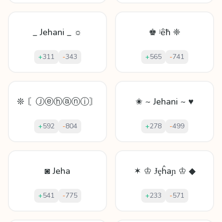
_ Jehani _ ☼
♚ ʲȇħ ❈
+
311
-
343
+
565
-
741
❊ 〘Ⓙⓔⓗⓐⓝⓘ〙
✬ ~ Jehani ~ ♥
+
592
-
804
+
278
-
499
◙ Jeha
✶ ♔ Ɉȩĥaɲ ♔ ◆
+
541
-
775
+
233
-
571