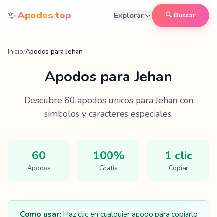
Saltar al contenido
✨
Apodos.top
Explorar
🔍 Buscar
Inicio
/
Apodos para Jehan
Apodos para
Jehan
Descubre
60
apodos unicos para
Jehan
con
simbolos y caracteres especiales.
60
100%
1 clic
Apodos
Gratis
Copiar
Como usar:
Haz clic en cualquier apodo para copiarlo