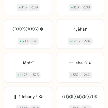
+
845
-
139
+
810
-
108
Ⓙⓔⓗⓐⓝⓨ ❇
≠ Ʝȇḧǎո
+
688
-
32
+
1235
-
587
Ɉểʰẩɲî
✩ Jeha ✩ •
+
1173
-
525
+
552
-
242
❚ * Jehany * ✿
⒥⒠⒣⒜⒩⒩⒴ ❆