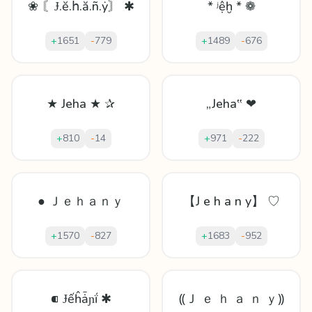
❀ 〘Ɉ.ĕ.հ.ă.ñ.ẏ〙 ✱
* ʲệḫ * ❁
+
1651
-
779
+
1489
-
676
★ Jeha ★ ✰
„Jeha‟ ❤
+
810
-
14
+
971
-
222
● Ｊｅｈａｎｙ
【J e h a n y】 ♡
+
1570
-
827
+
1683
-
952
⁌ Ɉếĥǡɲḯ ✱
⸨Ｊ ｅ ｈ ａ ｎ ｙ⸩