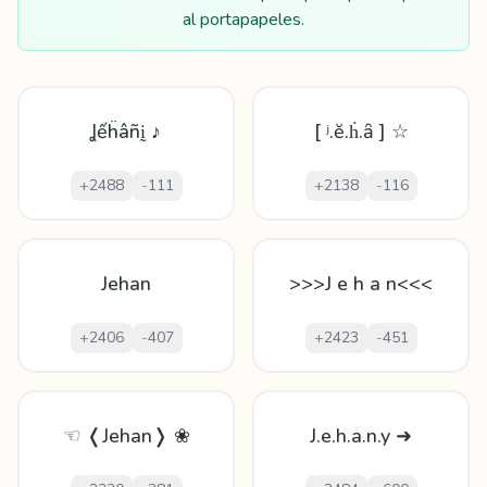
al portapapeles.
Ʝếḧâñḭ ♪
[ ʲ.ĕ.ḣ.ȃ ] ☆
+
2488
-
111
+
2138
-
116
Jehan
>>>J e h a n<<<
+
2406
-
407
+
2423
-
451
☜ ❬Jehan❭ ❀
J.e.h.a.n.y ➜