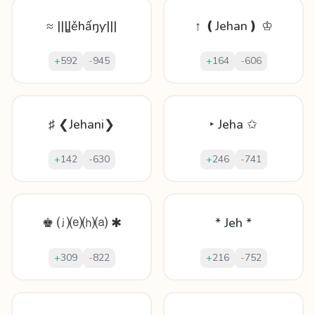
≈ |||Ʝěhấŋƴ|||
↑ ❪Jehan❫ ♔
+
592
-
945
+
164
-
606
♯ ❮Jehani❯
‣ Jeha ✩
+
142
-
630
+
246
-
741
♚ ⒥⒠⒣⒜ ✱
* Jeh *
+
309
-
822
+
216
-
752