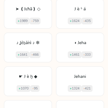
➤ ❪Ɉᴇħã❫ ◇
Ɉ è ʱ á
+
1989
-
759
+
1624
-
435
♪ Ʝẻẖàŉì ♪ ❇
◑ Jeha
+
1641
-
466
+
1461
-
333
☛ Ɉ è ḫ ◆
Jehani
+
1070
-
95
+
1324
-
421