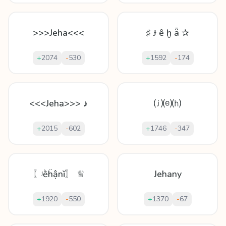
>>>Jeha<<<
♯ Ɉ ê ḫ ǟ ✰
+
2074
-
530
+
1592
-
174
<<<Jeha>>> ♪
⒥⒠⒣
+
2015
-
602
+
1746
-
347
〖ʲḕḧậnĭ〗 ♕
Jehany
+
1920
-
550
+
1370
-
67