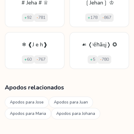
# Jeha # ♕
❲Jehan❳ ♔
+
92
-
781
+
178
-
867
❄ ❰J e h❱
☙ ❬ʲḗհãɳį❭ ✪
+
60
-
767
+
5
-
780
Mostrando
60
apodos para
Jehan
Apodos relacionados
Apodos para
Jose
Apodos para
Juan
Apodos para
Maria
Apodos para
Johana