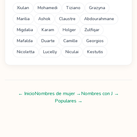
Xiulan
Mohamedi
Tiziano
Grazyna
Marilia
Ashok
Claustre
Abdourahmane
Migdalia
Karam
Holger
Zulfiqar
Mafalda
Duarte
Camille
Georgios
Nicoletta
Lucelly
Niculai
Kestutis
← Inicio
Nombres de mujer
→
Nombres con
J
→
Populares →