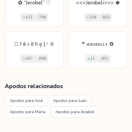
✿ “Jerobel” ♡
<<<Jerobeli>>> ♚
+
432
-
798
+
338
-
850
□ Ɉ è ɍ ờ ƃ ę ḻ ʸ ✰
❝ ᴊᴇʀᴏʙᴇʟʟʏ ✿
+
267
-
898
+
11
-
831
Mostrando
60
apodos para
Jerobel
Apodos relacionados
Apodos para
Jose
Apodos para
Juan
Apodos para
Maria
Apodos para
Jezabel