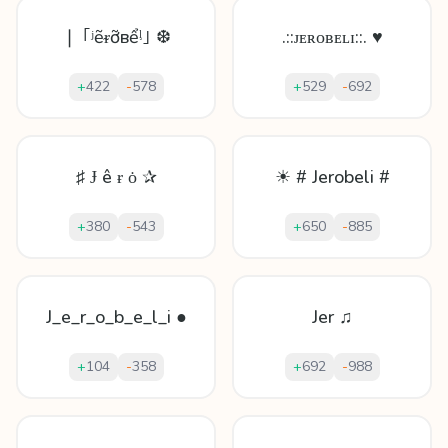
❘ ｢ʲẽᵲỡвểᶪ｣ ❆
.::ᴊᴇʀᴏʙᴇʟɪ::. ♥
+
422
-
578
+
529
-
692
♯ Ɉ ê ɍ ȯ ✰
☀ # Jerobeli #
+
380
-
543
+
650
-
885
J_e_r_o_b_e_l_i ●
Jer ♫
+
104
-
358
+
692
-
988