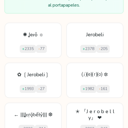
al portapapeles.
✺ Ʝеɍȱ ☼
Jerobeli
+
2335
-
77
+
2378
-
205
✿ ❲Jerobeli❳
⒥⒠⒭⒪ ✲
+
1993
-
27
+
1982
-
161
✭ 『J e r o b e l l
← |||Ʝᴇṛǭƅếɫỷ||| ❆
y』 ❤