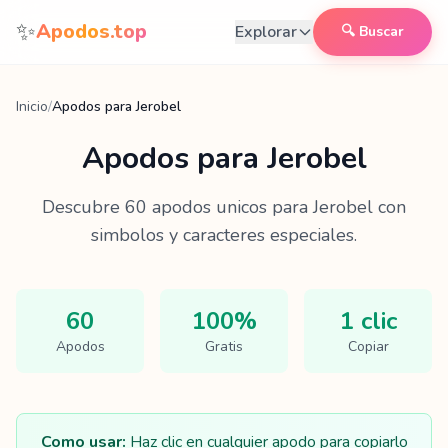
Saltar al contenido
✨
Apodos.top
Explorar
🔍 Buscar
Inicio
/
Apodos para Jerobel
Apodos para
Jerobel
Descubre
60
apodos unicos para
Jerobel
con
simbolos y caracteres especiales.
60
100%
1 clic
Apodos
Gratis
Copiar
Como usar:
Haz clic en cualquier apodo para copiarlo