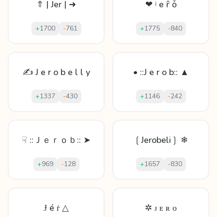
⇑ | Jer | ➜
❤ ʲ е ȓ ȱ
+
1700
-
761
+
1775
-
840
✍ J e r o b e l l y
• ::J e r o b:: ▲
+
1337
-
430
+
1146
-
242
☟ ::Ｊｅｒｏｂ:: ➤
❲Jerobeli❳ ❄
+
969
-
128
+
1657
-
830
Ɉ é ṙ △
✲ ᴊ ᴇ ʀ ᴏ