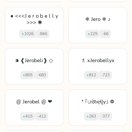
● <<<J e r o b e l l y
❄ Jero ❄ ♪
>>> ✱
+
1026
-
846
+
229
-
66
⁍ ❰Jerobeli❱ ◇
♗ xJerobellyx
+
805
-
683
+
812
-
723
@ Jerobel @ ❤
❛ ｢ʲₑṙờƅẹłḽy｣ ❁
+
415
-
412
+
263
-
377