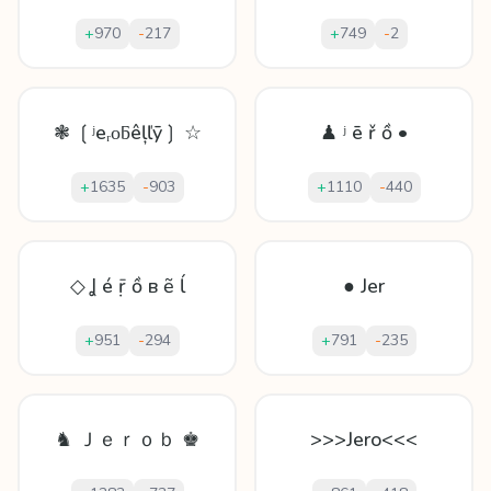
+
970
-
217
+
749
-
2
❃ ❲ʲeᵣοƃêļľȳ❳ ☆
♟ ʲ ē ř ồ •
+
1635
-
903
+
1110
-
440
◇ Ʝ é ṝ ồ в ẽ ĺ
● Jer
+
951
-
294
+
791
-
235
♞ Ｊｅｒｏｂ ♚
>>>Jero<<<