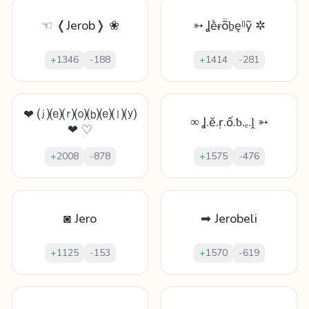
☜ ❬Jerob❭ ❀
➳ Ʝḕᵲṏḇęᶪᶪỹ ✲
+
1346
-
188
+
1414
-
281
❤ ⒥⒠⒭⒪⒝⒠⒧⒴
∞ Ʝ.ĕ.ṛ.ố.ƅ.ₑ.ḽ ➳
❤ ♡
+
2008
-
878
+
1575
-
476
◙ Jero
➡ Jerobeli
+
1125
-
153
+
1570
-
619