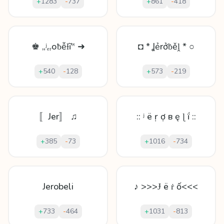
+
1283
-
737
+
861
-
418
♚ „ʲₑᵣоƀễɫĩ‟ ➜
◘ * Ʝẻrởḃěḽ * ○
+
540
-
128
+
573
-
219
〚Jer〛 ♫
:: ʲ ë ṛ ợ в ę ɭ ḯ ::
+
385
-
73
+
1016
-
734
Jerobeli
♪ >>>Ɉ ë ṙ ố<<<
+
733
-
464
+
1031
-
813