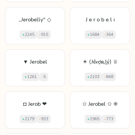
„Jerobelly‟ ◇
J e r o b e l i
+
2245
-
915
+
1684
-
364
▼ Jerobel
☀ ⟨Ɉḗᵲợвₑḻý⟩ ♕
+
1261
-
5
+
2103
-
848
◘ Jerob ❤
✩ Jerobel ✩ ❈
+
2179
-
933
+
1965
-
773