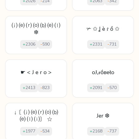
+
2026
-
214
+
2063
-
342
⒥ ⒠ ⒭ ⒪ ⒝ ⒠ ⒧
✃ ✩ Ʝ è ṙ ồ ✩
❇
+
2306
-
590
+
2331
-
731
☛ < J e r o >
oɈₑᵲṍвeło
+
2413
-
823
+
2091
-
570
↓ 〘⒥ ⒠ ⒭ ⒪ ⒝
Jer ❆
⒠ ⒧ ⒤〙 ☆
+
1977
-
534
+
2168
-
737