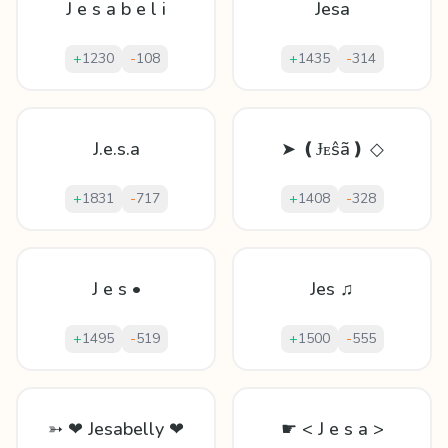
J e s a b e l i
Jesa
+
1230
-
108
+
1435
-
314
J.e.s.a
➤ ❪Ɉᴇŝã❫ ◇
+
1831
-
717
+
1408
-
328
J e s •
Jes ♫
+
1495
-
519
+
1500
-
555
➳ ❤ Jesabelly ❤
☛ < J e s a >