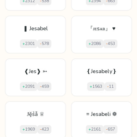
+
2312
-
538
+
2394
-
663
❚ Jesabel
『ᴊᴇsᴀʙ』 ♥
+
2301
-
578
+
2086
-
453
❰Jes❱ ➳
❴Jesabely❵
+
2091
-
459
+
1563
-
11
Ɉḝṥẫ ♕
≡ Jesabeli ❁
+
1969
-
423
+
2161
-
657