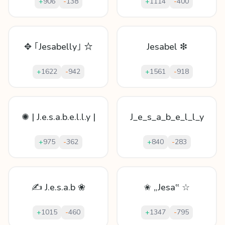
+
906
-
138
+
1114
-
400
✥ ｢Jesabelly｣ ☆
Jesabel ❇
+
1622
-
942
+
1561
-
918
✺ | J.e.s.a.b.e.l.l.y |
J_e_s_a_b_e_l_l_y
+
975
-
362
+
840
-
283
✍ J.e.s.a.b ❀
✬ „Jesa‟ ☆
+
1015
-
460
+
1347
-
795