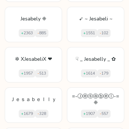
Jesabely ❈
➶ ~ Jesabeli ~
+
2363
-
885
+
1551
-
102
✲ XJesabeliX ❤
☟ _ Jesabelly _ ✿
+
1957
-
513
+
1614
-
179
=-Ⓙⓔⓢⓐⓑⓔⓛ-=
Ｊｅｓａｂｅｌｌｙ
❈
+
1679
-
328
+
1907
-
557