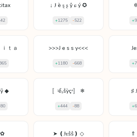
itax
↓ Ɉ è ȿ ʂ ŷ ɕ ý ✪
✲
142
+
1275
-
522
+
9
ｃｉｔａ
>>>J e s s y<<<
Je
865
+
1180
-
668
+
7
℀ỹ ◆
〚ʲểₛṧỳçᵃ〛 ❄
♯ 
180
+
444
-
88
+
6
 ✿
➤ ❪Ɉᴇŝŝ❫ ◇
⇑ 