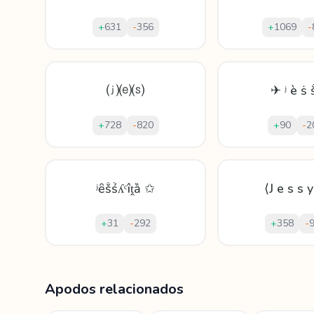
+
631
-
356
+
1069
-
⒥⒠⒮
✈ ʲ è ṡ 
+
728
-
820
+
90
-
2
ʲȇṧṥʎᶜîṱȁ ✩
⟨J e s s 
+
31
-
292
+
358
-
Mostrando
60
apodos para
Jessyca
Apodos relacionados