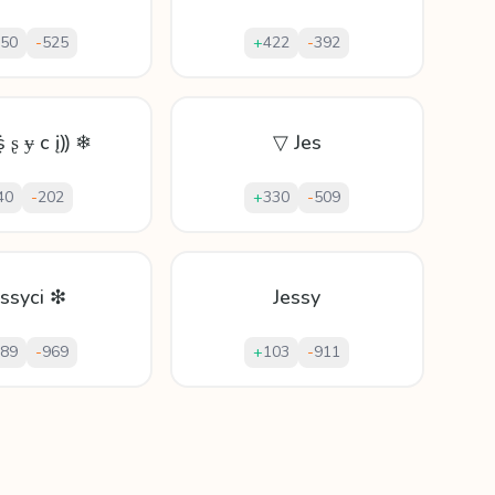
50
-
525
+
422
-
392
ṩ ʂ ɏ с į⸩ ❄
▽ Jes
40
-
202
+
330
-
509
essyci ❇
Jessy
89
-
969
+
103
-
911