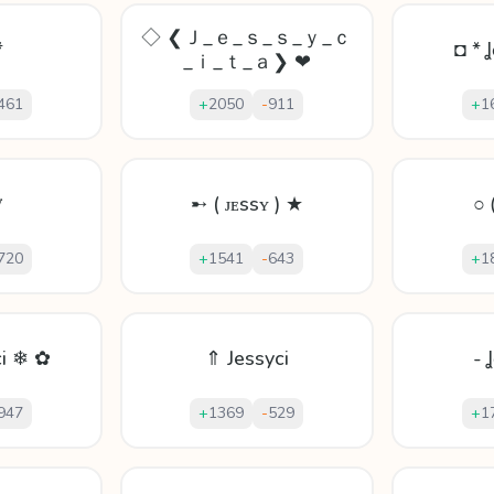
◇ ❮Ｊ_ｅ_ｓ_ｓ_ｙ_ｃ
*
◘ * 
_ｉ_ｔ_ａ❯ ❤
461
+
2050
-
911
+
1
♛
➸ ( ᴊᴇssʏ ) ★
○ 
720
+
1541
-
643
+
1
ci ❄ ✿
⇑ Jessyci
- 
947
+
1369
-
529
+
1