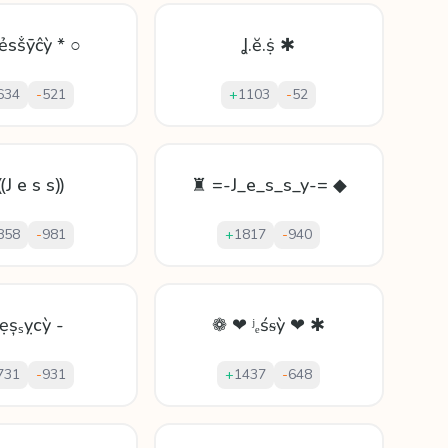
Ʝẻsṧȳĉỳ * ○
Ʝ.ĕ.ṩ ✱
634
-
521
+
1103
-
52
⸨J e s s⸩
♜ =-J_e_s_s_y-= ◆
858
-
981
+
1817
-
940
Ʝẹșₛỵсỳ -
❁ ❤ ʲₑśᵴỳ ❤ ✱
731
-
931
+
1437
-
648