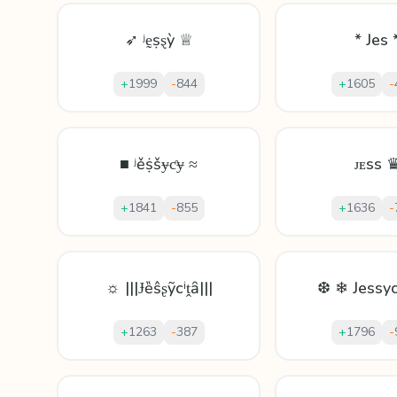
➶ ʲḛṣȿỳ ♕
* Jes 
+
1999
-
844
+
1605
-
■ ʲěṩšɏƈɏ ≈
ᴊᴇss 
+
1841
-
855
+
1636
-
☼ |||Ɉȅŝʂỹсⁱṱȃ|||
❆ ❄ Jessy
+
1263
-
387
+
1796
-