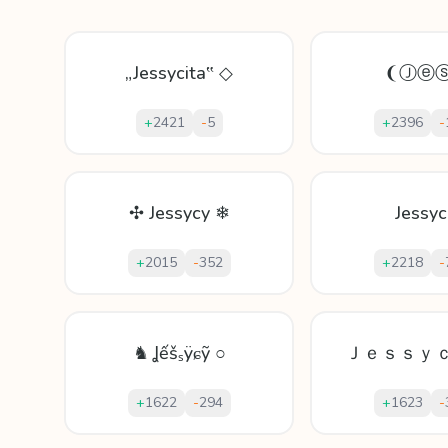
„Jessycita‟ ◇
❨Ⓙⓔ
+
2421
-
5
+
2396
-
✣ Jessycy ❄
Jessyc
+
2015
-
352
+
2218
-
♞ Ʝếšₛÿɕỹ ○
Ｊｅｓｓｙ
+
1622
-
294
+
1623
-