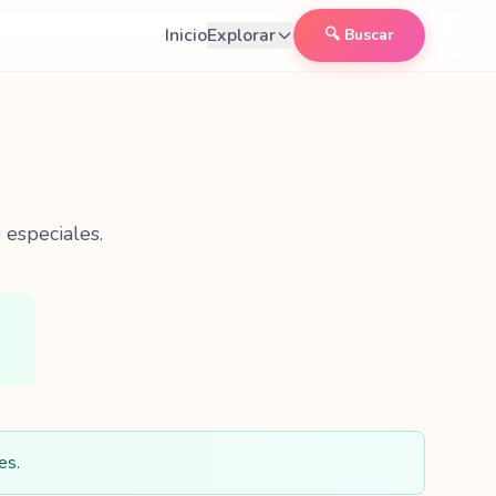
Inicio
Explorar
🔍 Buscar
 especiales.
es.