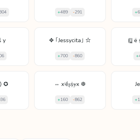
804
+
489
-
291
+
6
ṧ y
✥ ｢Jessycita｣ ☆
⸨Ʝ ë 
06
+
700
-
860
+
y⟩ ✪
⇔ xʲḗʂṩɏx ❆
J
936
+
160
-
862
+
1