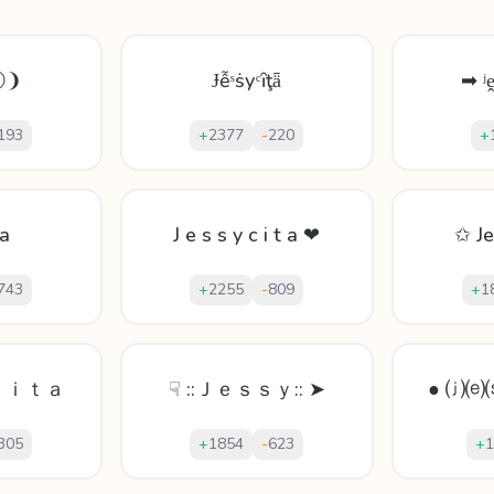
ⓢ❩
Ɉễˢṡуᶜȋţǟ
➡ ʲ
193
+
2377
-
220
+
a
J e s s y c i t a ❤
✩ J
743
+
2255
-
809
+
1
ｃｉｔａ
☟ ::Ｊｅｓｓｙ:: ➤
● ⒥⒠
305
+
1854
-
623
+
1