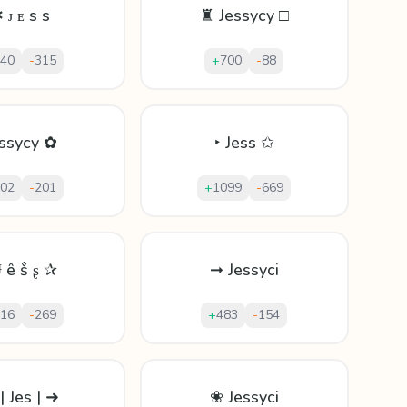
 ᴊ ᴇ s s
♜ Jessycy □
40
-
315
+
700
-
88
ssycy ✿
‣ Jess ✩
02
-
201
+
1099
-
669
Ɉ ê ṧ ʂ ✰
➞ Jessyci
16
-
269
+
483
-
154
| Jes | ➜
❀ Jessyci