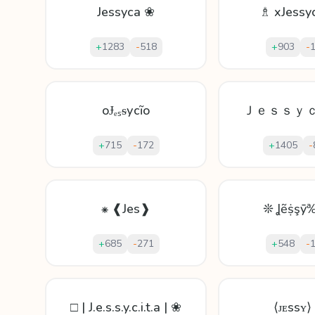
Jessyca ❀
♗ xJessyc
+
1283
-
518
+
903
-
oɈₑₛᵴуcĩo
Ｊｅｓｓｙ
+
715
-
172
+
1405
-
⁕ ❰Jes❱
❊ Ʝẽṩşȳ
+
685
-
271
+
548
-
□ | J.e.s.s.y.c.i.t.a | ❀
⟨ᴊᴇssʏ⟩