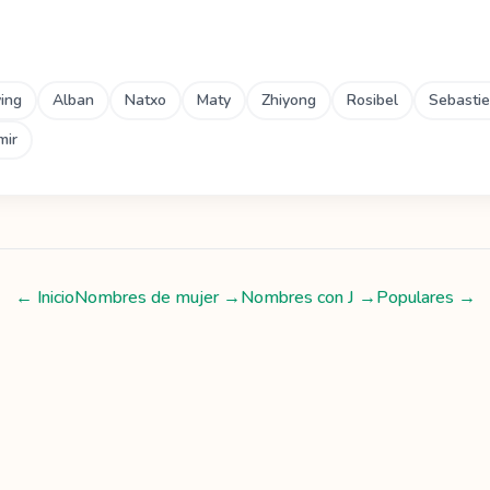
ing
Alban
Natxo
Maty
Zhiyong
Rosibel
Sebasti
mir
← Inicio
Nombres de mujer
→
Nombres con
J
→
Populares →