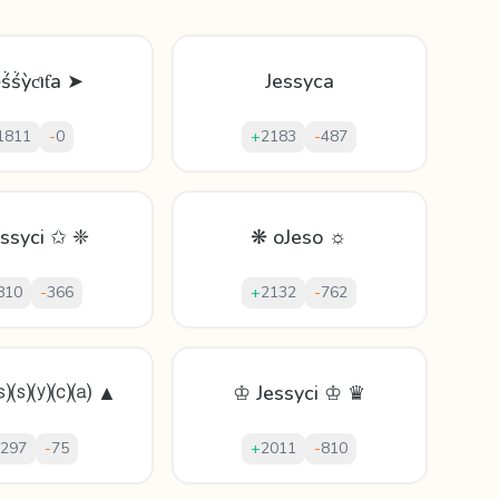
ḙṥṥỳƈıƭa ➤
Jessyca
1811
-
0
+
2183
-
487
essyci ✩ ❈
❋ oJeso ☼
810
-
366
+
2132
-
762
⒮⒮⒴⒞⒜ ▲
♔ Jessyci ♔ ♛
297
-
75
+
2011
-
810