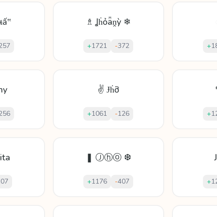
ıᵵấ‟
♗ Ʝḣỏǟṋỳ ❄
257
+
1721
-
372
+
1
ny
✌ Ɉḣỡ
256
+
1061
-
126
+
1
ita
❚ Ⓙⓗⓞ ❆
107
+
1176
-
407
+
1