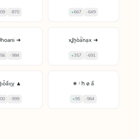
09
-
870
+
667
-
649
Jhoani ➜
xꞲḫòǡŉạx ➜
56
-
984
+
357
-
691
ʲḩȫẩɳỵ ▲
✬ ʲ հ ø ẩ
00
-
999
+
95
-
964