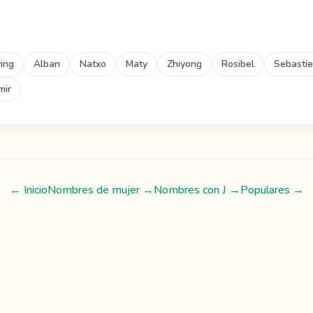
ing
Alban
Natxo
Maty
Zhiyong
Rosibel
Sebasti
mir
← Inicio
Nombres de mujer
→
Nombres con
J
→
Populares →