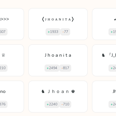
α>>>
❬ᴊ ʜ ᴏ ᴀ ɴ ɪ ᴛ ᴀ❭
507
+
1933
-
77
+
1
ṇ ♕
J h o a n i t a
♞ 『J_
210
+
2494
-
817
+
2
ano
♞ Ｊｈｏａｎ ♚
J
376
+
2240
-
710
+
2