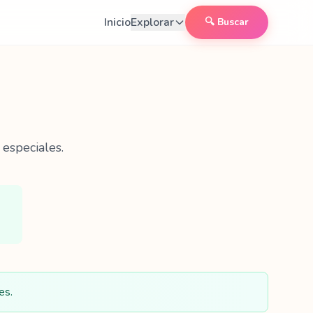
Inicio
Explorar
🔍 Buscar
 especiales.
es.