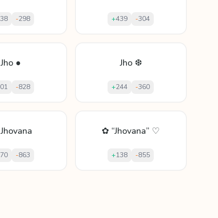
38
-
298
+
439
-
304
Jho ●
Jho ❆
01
-
828
+
244
-
360
Jhovana
✿ “Jhovana” ♡
70
-
863
+
138
-
855