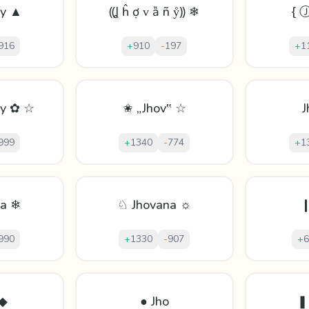
ny ▲
⸨Ʝ ĥ ợ ᴠ ȁ ñ ẙ⸩ ❄
{ 
916
+
910
-
197
+
1
ny ✿ ☆
✬ „Jhov‟ ☆
J
999
+
1340
-
774
+
1
na ❄
♘ Jhovana ☼
❙
990
+
1330
-
907
+
6
 ◆
● Jho
❚