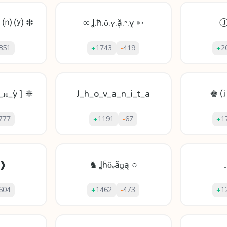
 ⒩ ⒴ ❇
∞ Ʝ.ħ.ǒ.ṿ.ặ.ᶰ.ỵ ➳
851
+
1743
-
419
+
2
_ᴎ_ỳ ] ❈
J_h_o_v_a_n_i_t_a
♚ 
777
+
1191
-
67
+
1
o❱
♞ Ʝḧǒᵥãṋą ○
↓
604
+
1462
-
473
+
1