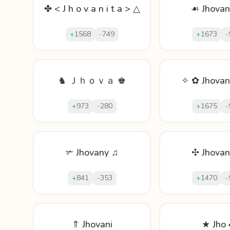
✤ < J h o v a n i t a > △
☙ Jhova
+
1568
-
749
+
1673
-
♞ Ｊｈｏｖａ ♚
✧ ✿ Jhova
+
973
-
280
+
1675
-
✃ Jhovany ♫
✣ Jhova
+
841
-
353
+
1470
-
⇑ Jhovani
★ Jho