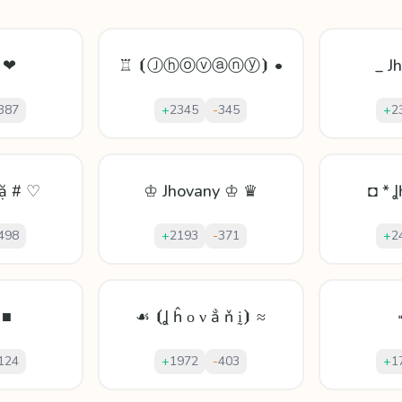
a ❤
♖ ⦗Ⓙⓗⓞⓥⓐⓝⓨ⦘ •
_ J
387
+
2345
-
345
+
2
ặ # ♡
♔ Jhovany ♔ ♛
◘ * 
498
+
2193
-
371
+
2
 ■
☙ ⦗Ʝ ĥ ο ν ẳ ň ḭ⦘ ≈
124
+
1972
-
403
+
1