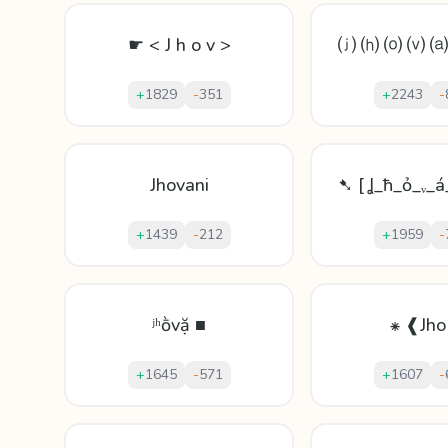
☛ < J h o v >
⒥ ⒣ ⒪ ⒱ ⒜
+
1829
-
351
+
2243
-
Jhovani
➷ [ Ʝ_ħ_ỏ_ᵥ_á
+
1439
-
212
+
1959
-
ʲʰṑvặ ■
⁕ ❰Jh
+
1645
-
571
+
1607
-