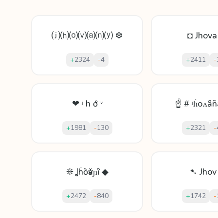
⒥⒣⒪⒱⒜⒩⒴ ❆
◘ Jhov
+
2324
-
4
+
2411
-
❤ ʲ h ớ ᵛ
☝ # ʲḣоʌȃñ
+
1981
-
130
+
2321
-
❊ Ʝḧȍѵǎɲȋ ◆
➷ Jhov
+
2472
-
840
+
1742
-