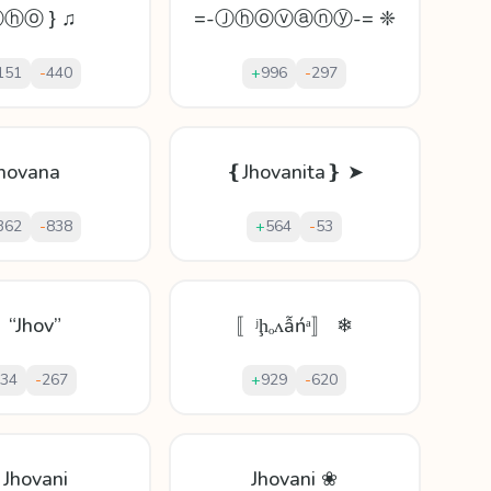
Ⓙⓗⓞ } ♫
=-Ⓙⓗⓞⓥⓐⓝⓨ-= ❈
151
-
440
+
996
-
297
hovana
❴Jhovanita❵ ➤
362
-
838
+
564
-
53
 “Jhov”
〚ʲḩₒʌẫńᵃ〛 ❄
34
-
267
+
929
-
620
 Jhovani
Jhovani ❀