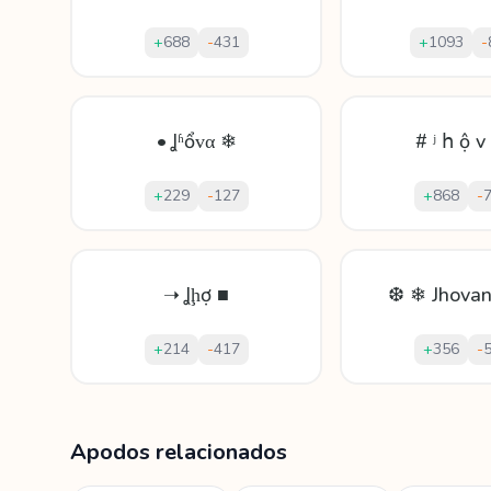
+
688
-
431
+
1093
-
• Ʝʱổᴠα ❄
# ʲ հ ộ v
+
229
-
127
+
868
-
➝ Ʝḩợ ■
❆ ❄ Jhova
+
214
-
417
+
356
-
Mostrando
60
apodos para
Jhovana
Apodos relacionados