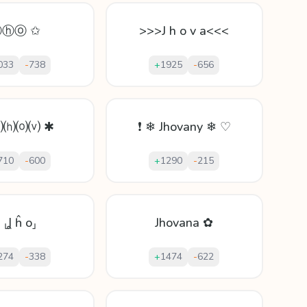
Ⓙⓗⓞ ✩
>>>J h o v a<<<
033
-
738
+
1925
-
656
⒥⒣⒪⒱ ✱
❗ ❄ Jhovany ❄ ♡
710
-
600
+
1290
-
215
 ⸤Ʝ ĥ o⸥
Jhovana ✿
274
-
338
+
1474
-
622