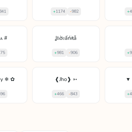
841
+
1174
-
982
+
4
 ᴀ #
Ʝɦờʋấńіŧẫ
775
+
981
-
906
+
9
ny ❄ ✿
❰Jho❱ ➳
▼ 
596
+
466
-
843
+
4