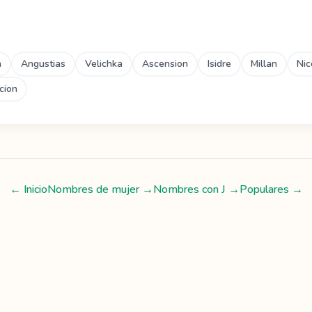
a
Angustias
Velichka
Ascension
Isidre
Millan
Nic
cion
← Inicio
Nombres de mujer
→
Nombres con
J
→
Populares →