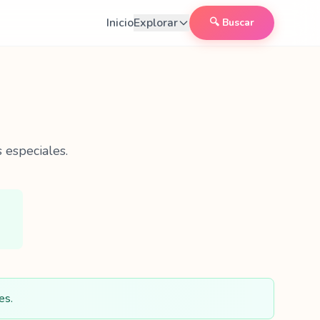
Inicio
Explorar
🔍 Buscar
 especiales.
es.