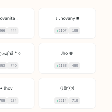
hovanita _
↓ Jhovany ■
366
-
444
+
2107
-
198
Ʝḥοʌạŉắ * ○
Jho ♚
453
-
740
+
2158
-
489
➟ Jhov
⒥⒣⒪
798
-
234
+
2214
-
719