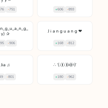
ｙ⦘ ➳
76
-
751
+
606
-
893
_n_g_u_a_n_g_
J i a n g u a n g ❤
y⟩ ✰
95
-
906
+
168
-
812
Jia ♫
∴ ‘⒥⒤⒜⒩’
49
-
801
+
180
-
962