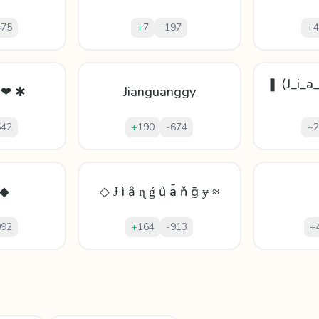
475
+
7
-
197
+
4
❚ ⟨J_i_a
ǧ ❤ ✱
Jianguanggy
542
+
190
-
674
+
2
 ◆
◇ Ɉ ì ȃ ɳ ǵ ű ǟ ň ḡ ɏ ≈
992
+
164
-
913
+