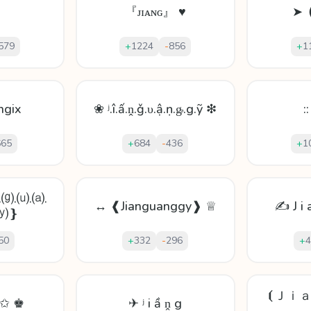
『ᴊɪᴀɴɢ』 ♥
➤ 
579
+
1224
-
856
+
1
ngix
❀ ʲ.î.ấ.ṋ.ǧ.υ.ậ.ṇ.ᶃ.g.ỹ ❇
:
665
+
684
-
436
+
1
.⒢.⒰.⒜.
↔ ❰Jianguanggy❱ ♕
✍ J i 
.⒴❵
50
+
332
-
296
+
4
⦗Ｊｉ
 ✩ ♚
✈ ʲ і ầ ṋ g