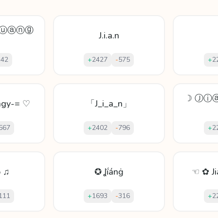
ⓖⓤⓐⓝⓖ
J.i.a.n
-
42
+
2427
-
575
+
2
☽ Ⓙⓘ
ngy-= ♡
「J_i_a_n」
567
+
2402
-
796
+
2
o ♫
✪ Ʝḯánġ
☜ ✿ J
111
+
1693
-
316
+
2