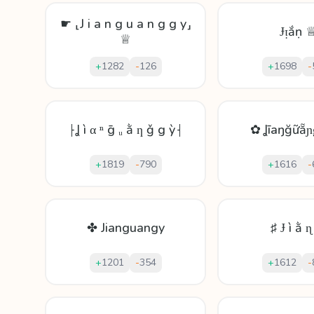
☛ ⸤J i a n g u a n g g y⸥
Ɉᴉắṇ 
♕
+
1282
-
126
+
1698
-
⸠Ʝ ì α ⁿ ḡ ᵤ ằ ƞ ǧ g ỳ⸡
✿ Ʝīаŋğữẵ
+
1819
-
790
+
1616
-
✤ Jianguangy
♯ Ɉ ì ằ 
+
1201
-
354
+
1612
-