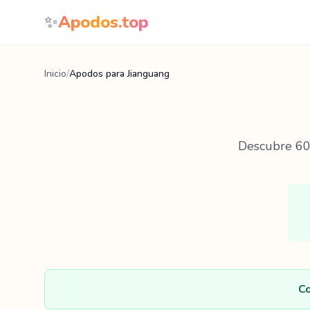
Saltar al contenido
✨
Apodos.top
Inicio
/
Apodos para Jianguang
Descubre
6
Co