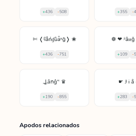
+
436
-
508
+
355
-
✄ ❬ʲȋåńɠȕǟⁿḡ❭ ❀
❁ ❤ ʲⁱâᴎ
+
436
-
751
+
109
-
„Ʝᵢȃոĝ‟ ♛
☛ Ɉ і ẳ
+
190
-
855
+
283
-
Mostrando
60
apodos para
Jianguang
Apodos relacionados