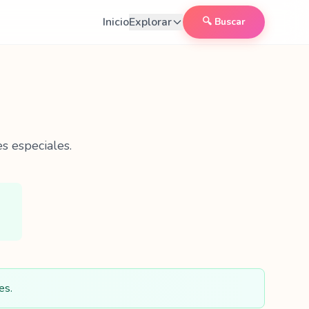
Inicio
Explorar
🔍 Buscar
s especiales.
es.