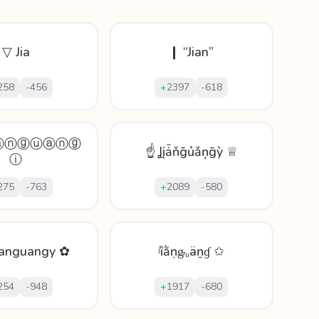
▽ Jia
❙ “Jian”
258
-
456
+
2397
-
618
ⓐⓝⓖⓤⓐⓝⓖ
☝ Ʝįǡňḡủǎņḡỳ ♕
ⓘ
275
-
763
+
2089
-
580
ianguangy ✿
ʲȉằṇᶃᵤäṉɠ ✩
254
-
948
+
1917
-
680