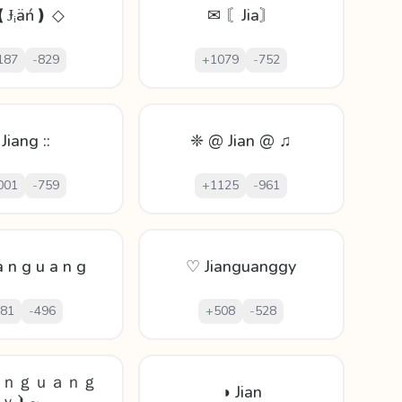
❪Ɉᵢäń❫ ◇
✉ 〘Jia〙
187
-
829
+
1079
-
752
: Jiang ::
❈ @ Jian @ ♫
001
-
759
+
1125
-
961
a n g u a n g
♡ Jianguanggy
81
-
496
+
508
-
528
ａｎｇｕａｎｇ
◑ Jian