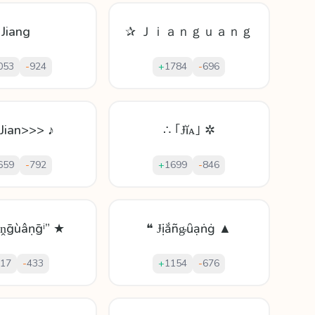
Jiang
✰ Ｊｉａｎｇｕａｎｇ
053
-
924
+
1784
-
696
Jian>>> ♪
∴ ｢Ɉĭᴀ｣ ✲
659
-
792
+
1699
-
846
âṋḡùâṇḡⁱ” ★
❝ Ɉịắñᶃȗạṅġ ▲
17
-
433
+
1154
-
676