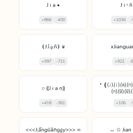
J i a •
Ɉ і ᵃ ñ
+
866
-
400
+
1036
-
⦗Ɉ.î.ḁ.ñ⦘ ♛
xJiangua
+
997
-
721
+
922
-
❛ ❴⒥.⒤.⒜.⒩
○ ⸨J i a n⸩
⒩.⒢.⒢
+
418
-
361
+
106
-
<<<Ɉᵢầŉgūãոgǵƴ>>> ∞
↔ ✩ Jian