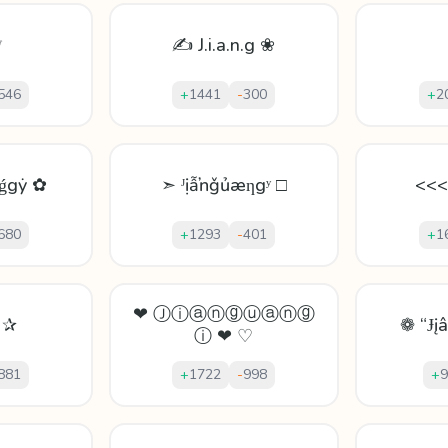
♕
✍ J.i.a.n.g ❀
546
+
1441
-
300
+
2
ɲǵgẏ ✿
➣ ᴶịẫŉǧủæƞgʸ □
<<<
680
+
1293
-
401
+
1
❤ Ⓙⓘⓐⓝⓖⓤⓐⓝⓖ
ɳ ✰
❁ “Ɉį
ⓘ ❤ ♡
881
+
1722
-
998
+
9