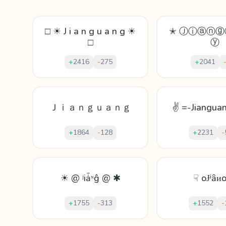
□ ☀ J i a n g u a n g ☀
✭ Ⓙⓘⓐⓝ
□
ⓨ
+
2416
-
275
+
2041
Ｊｉａｎｇｕａｎｇ
✌ =-Jiangua
+
1864
-
128
+
2231
-
☀ @ ʲiǡᶰĝ @ ✱
☟ oɈⁱȃᴎ
+
1755
-
313
+
1552
-