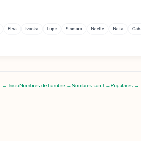
Elna
Ivanka
Lupe
Siomara
Noelle
Neila
Gab
← Inicio
Nombres de hombre
→
Nombres con
J
→
Populares →