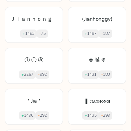
Ｊｉａｎｈｏｎｇｉ
⟨Jianhonggy⟩
+
1483
-
75
+
1497
-
187
Ⓙ ⓘ ⓐ
♚ ʲȉå ❈
+
2267
-
992
+
1431
-
183
* Jia *
❚ ᴊɪᴀɴʜᴏɴɢɪ
+
1490
-
292
+
1435
-
299