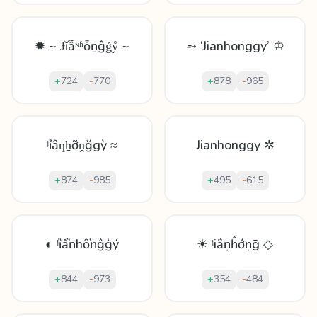
✹ ~ Ɉĭẫᶰʱȱṉĝǵẙ ~
➵ ‘Jianhonggy’ ♔
+
724
-
770
+
878
-
965
ʲỉȃƞẖỡṋğgỳ ≈
Jianhonggy ✲
+
874
-
985
+
495
-
615
◐ ʲȉẩŉhȏŉĝģý
☀ ʲiắṇĥớṇḡ ◇
+
844
-
973
+
354
-
484