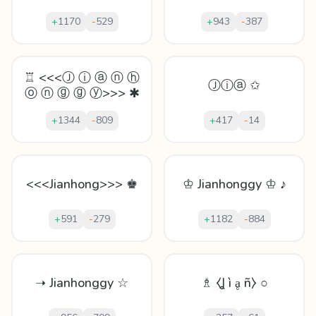
+
1170
-
529
+
943
-
387
♖ <<<Ⓙ ⓘ ⓐ ⓝ ⓗ
Ⓙⓘⓐ ✩
ⓞ ⓝ ⓖ ⓖ ⓨ>>> ✱
+
1344
-
809
+
417
-
14
<<<Jianhong>>> ♚
♔ Jianhonggy ♔ ♪
+
591
-
279
+
1182
-
884
➝ Jianhonggy ☆
♗ ⧼Ʝ ì ḁ ñ⧽ ○