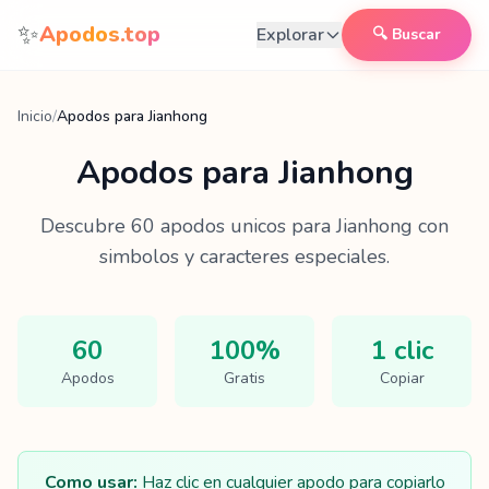
Saltar al contenido
✨
Apodos.top
Explorar
🔍 Buscar
Inicio
/
Apodos para Jianhong
Apodos para
Jianhong
Descubre
60
apodos unicos para
Jianhong
con
simbolos y caracteres especiales.
60
100%
1 clic
Apodos
Gratis
Copiar
Como usar:
Haz clic en cualquier apodo para copiarlo