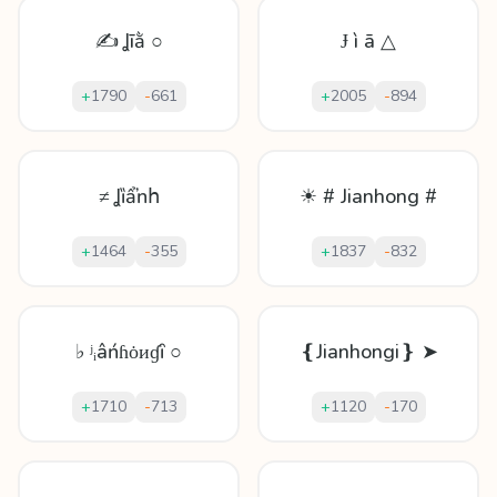
✍ Ʝīằ ○
Ɉ ì ā △
+
1790
-
661
+
2005
-
894
≠ Ʝȉẩŉհ
☀ # Jianhong #
+
1464
-
355
+
1837
-
832
♭ ʲᵢâńɦȯᴎɠȋ ○
❴Jianhongi❵ ➤
+
1710
-
713
+
1120
-
170