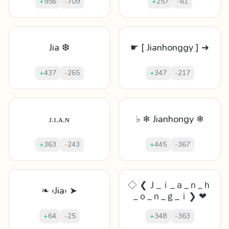
+
956
-
709
+
257
-
61
Jia ❆
☛ [ Jianhonggy ] ➜
+
437
-
265
+
347
-
217
ᴊ.ɪ.ᴀ.ɴ
♭ ❄ Jianhongy ❄
+
363
-
243
+
445
-
367
◇ ❮Ｊ_ｉ_ａ_ｎ_ｈ
❧ ‹Jia› ➤
_ｏ_ｎ_ｇ_ｉ❯ ❤
+
64
-
25
+
348
-
363