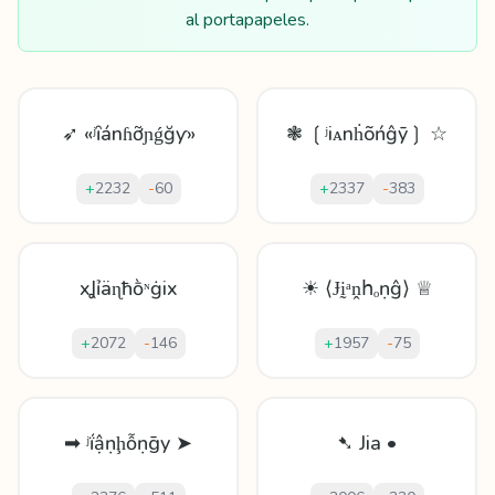
al portapapeles.
➶ «ʲȋánɦỡɲǵğƴ»
❃ ❲ʲiᴀnḣõńĝȳ❳ ☆
+
2232
-
60
+
2337
-
383
xꞲỉäɳħṑᶰġix
☀ ⟨Ɉḭᵃṋհₒṇĝ⟩ ♕
+
2072
-
146
+
1957
-
75
➡ ʲḯậṇḩỗṇḡy ➤
➷ Jia •