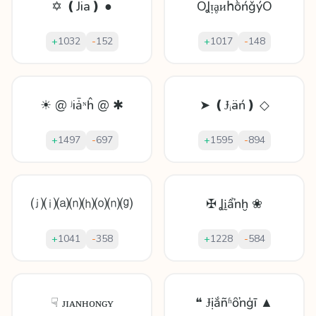
✡ ❪Jia❫ ●
OꞲᴉḁᴎհṑńǧýO
+
1032
-
152
+
1017
-
148
☀ @ ʲiǡᶰĥ @ ✱
➤ ❪Ɉᵢäń❫ ◇
+
1497
-
697
+
1595
-
894
⒥⒤⒜⒩⒣⒪⒩⒢
✠ Ʝḭẩŉḫ ❀
+
1041
-
358
+
1228
-
584
☟ ᴊɪᴀɴʜᴏɴɢʏ
❝ Ɉịắñʱȏŉģī ▲