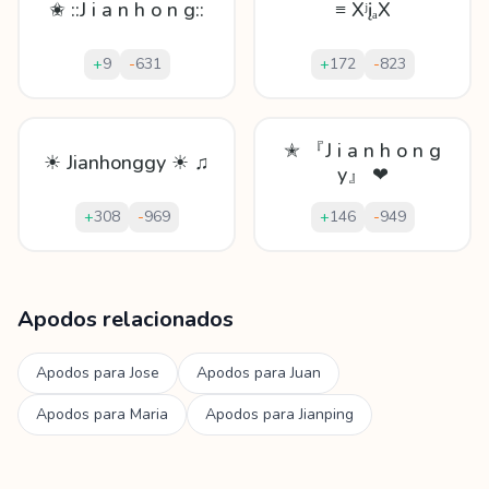
✬ ::J i a n h o n g::
≡ XʲįₐX
+
9
-
631
+
172
-
823
✭ 『J i a n h o n g
☀ Jianhonggy ☀ ♫
y』 ❤
+
308
-
969
+
146
-
949
Mostrando
60
apodos para
Jianhong
Apodos relacionados
Apodos para
Jose
Apodos para
Juan
Apodos para
Maria
Apodos para
Jianping