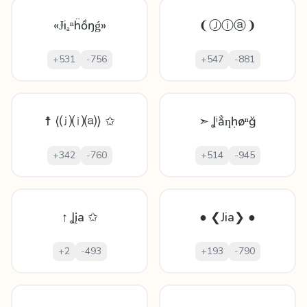
«Ɉiₐⁿḧồŋǵ»
❨Ⓙⓘⓐ❩
+
531
-
756
+
547
-
881
☨ ⟨⒥⒤⒜⟩ ✩
➣ Ʝⁱẳƞḥøⁿğ
+
342
-
760
+
514
-
945
↑ Ʝįa ✩
● ❮Jia❯ ●
+
2
-
493
+
193
-
790